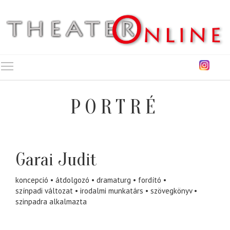
Toggle main menu visibility
PORTRÉ
Garai Judit
koncepció
átdolgozó
dramaturg
fordító
színpadi változat
irodalmi munkatárs
szövegkönyv
szinpadra alkalmazta