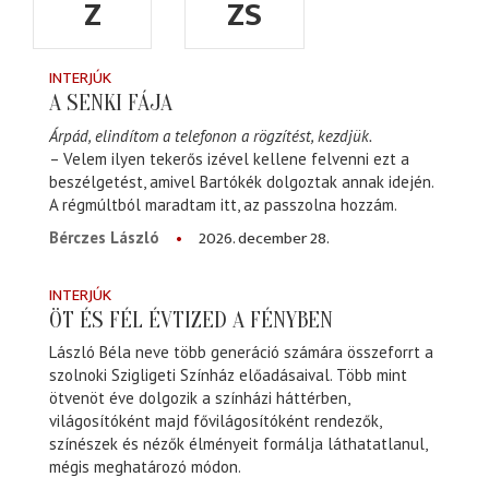
Z
ZS
INTERJÚK
A SENKI FÁJA
Árpád, elindítom a telefonon a rögzítést, kezdjük.
– Velem ilyen tekerős izével kellene felvenni ezt a
beszélgetést, amivel Bartókék dolgoztak annak idején.
A régmúltból maradtam itt, az passzolna hozzám.
2026. december 28.
Bérczes László
INTERJÚK
ÖT ÉS FÉL ÉVTIZED A FÉNYBEN
László Béla neve több generáció számára összeforrt a
szolnoki Szigligeti Színház előadásaival. Több mint
ötvenöt éve dolgozik a színházi háttérben,
világosítóként majd fővilágosítóként rendezők,
színészek és nézők élményeit formálja láthatatlanul,
mégis meghatározó módon.