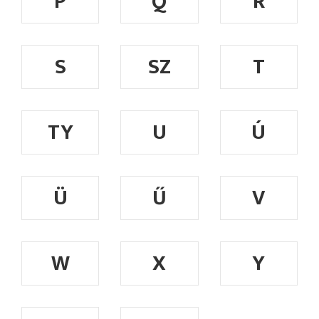
P
Q
R
S
SZ
T
TY
U
Ú
Ü
Ű
V
W
X
Y