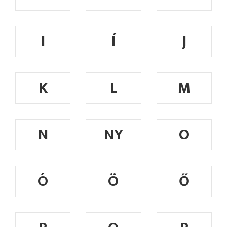
I
Í
J
K
L
M
N
NY
O
Ó
Ö
Ő