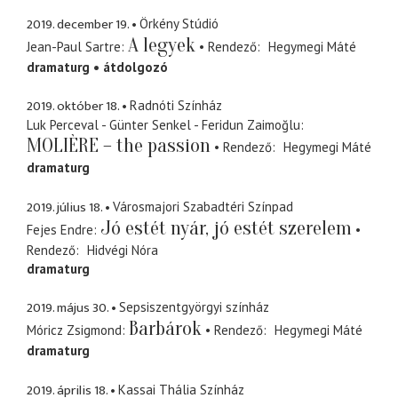
2019. december 19.
Örkény Stúdió
A legyek
Jean-Paul Sartre
Rendező
Hegymegi Máté
dramaturg
átdolgozó
2019. október 18.
Radnóti Színház
Luk Perceval - Günter Senkel - Feridun Zaimoğlu
MOLIÈRE – the passion
Rendező
Hegymegi Máté
dramaturg
2019. július 18.
Városmajori Szabadtéri Színpad
Jó estét nyár, jó estét szerelem
Fejes Endre
Rendező
Hidvégi Nóra
dramaturg
2019. május 30.
Sepsiszentgyörgyi színház
Barbárok
Móricz Zsigmond
Rendező
Hegymegi Máté
dramaturg
2019. április 18.
Kassai Thália Színház