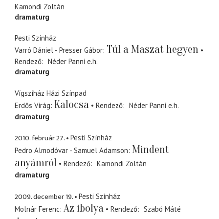
Kamondi Zoltán
dramaturg
Pesti Színház
Túl a Maszat hegyen
Varró Dániel - Presser Gábor
Rendező
Néder Panni
e.h.
dramaturg
Vígszíház Házi Színpad
Kalocsa
Erdős Virág
Rendező
Néder Panni
e.h.
dramaturg
2010. február 27.
Pesti Színház
Mindent
Pedro Almodóvar - Samuel Adamson
anyámról
Rendező
Kamondi Zoltán
dramaturg
2009. december 19.
Pesti Színház
Az ibolya
Molnár Ferenc
Rendező
Szabó Máté