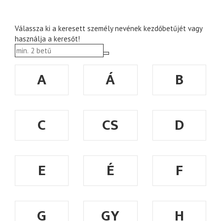
Válassza ki a keresett személy nevének kezdőbetűjét vagy
használja a keresőt!
A
Á
B
C
CS
D
E
É
F
G
GY
H