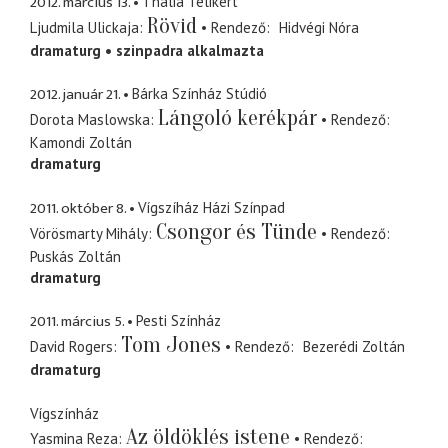
2012. március 13.
Thália Télikert
Rövid
Ljudmila Ulickaja
Rendező
Hidvégi Nóra
dramaturg
szinpadra alkalmazta
2012. január 21.
Bárka Színház Stúdió
Lángoló kerékpár
Dorota Maslowska
Rendező
Kamondi Zoltán
dramaturg
2011. október 8.
Vígszíház Házi Színpad
Csongor és Tünde
Vörösmarty Mihály
Rendező
Puskás Zoltán
dramaturg
2011. március 5.
Pesti Színház
Tom Jones
David Rogers
Rendező
Bezerédi Zoltán
dramaturg
Vígszínház
Az öldöklés istene
Yasmina Reza
Rendező