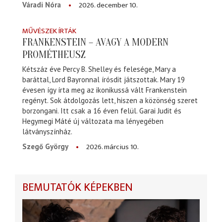
2026. december 10.
Váradi Nóra
MŰVÉSZEK ÍRTÁK
FRANKENSTEIN – AVAGY A MODERN
PROMÉTHEUSZ
Kétszáz éve Percy B. Shelley és felesége, Mary a
baráttal, Lord Bayronnal írósdit játszottak. Mary 19
évesen így írta meg az ikonikussá vált Frankenstein
regényt. Sok átdolgozás lett, hiszen a közönség szeret
borzongani. Itt csak a 16 éven felül. Garai Judit és
Hegymegi Máté új változata ma lényegében
látványszínház.
2026. március 10.
Szegő György
BEMUTATÓK KÉPEKBEN