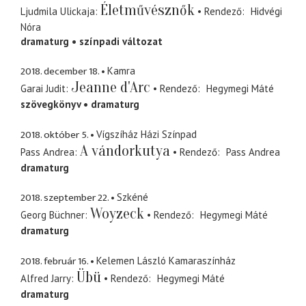
Életművésznők
Ljudmila Ulickaja
Rendező
Hidvégi
Nóra
dramaturg
színpadi változat
2018. december 18.
Kamra
Jeanne d'Arc
Garai Judit
Rendező
Hegymegi Máté
szövegkönyv
dramaturg
2018. október 5.
Vígszíház Házi Színpad
A vándorkutya
Pass Andrea
Rendező
Pass Andrea
dramaturg
2018. szeptember 22.
Szkéné
Woyzeck
Georg Büchner
Rendező
Hegymegi Máté
dramaturg
2018. február 16.
Kelemen László Kamaraszínház
Übü
Alfred Jarry
Rendező
Hegymegi Máté
dramaturg