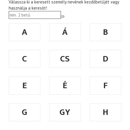
Válassza ki a keresett személy nevének kezdőbetűjét vagy
használja a keresőt!
A
Á
B
C
CS
D
E
É
F
G
GY
H