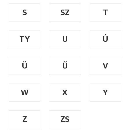
S
SZ
T
TY
U
Ú
Ü
Ű
V
W
X
Y
Z
ZS