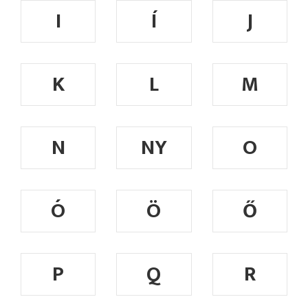
I
Í
J
K
L
M
N
NY
O
Ó
Ö
Ő
P
Q
R