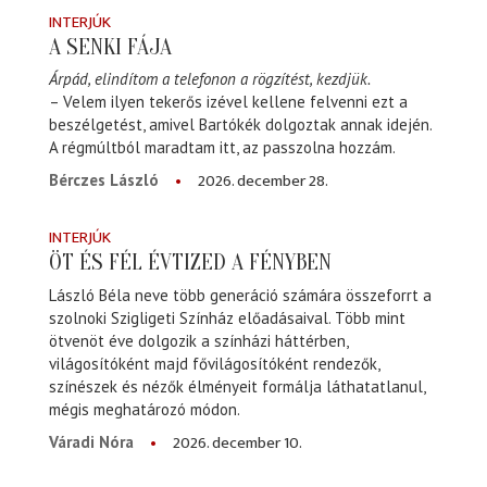
INTERJÚK
A SENKI FÁJA
Árpád, elindítom a telefonon a rögzítést, kezdjük.
– Velem ilyen tekerős izével kellene felvenni ezt a
beszélgetést, amivel Bartókék dolgoztak annak idején.
A régmúltból maradtam itt, az passzolna hozzám.
2026. december 28.
Bérczes László
INTERJÚK
ÖT ÉS FÉL ÉVTIZED A FÉNYBEN
László Béla neve több generáció számára összeforrt a
szolnoki Szigligeti Színház előadásaival. Több mint
ötvenöt éve dolgozik a színházi háttérben,
világosítóként majd fővilágosítóként rendezők,
színészek és nézők élményeit formálja láthatatlanul,
mégis meghatározó módon.
2026. december 10.
Váradi Nóra