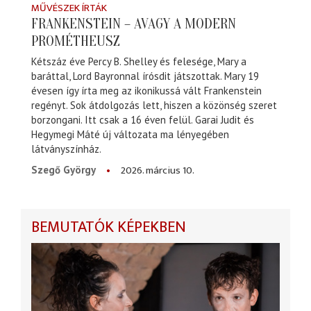
MŰVÉSZEK ÍRTÁK
FRANKENSTEIN – AVAGY A MODERN
PROMÉTHEUSZ
Kétszáz éve Percy B. Shelley és felesége, Mary a
baráttal, Lord Bayronnal írósdit játszottak. Mary 19
évesen így írta meg az ikonikussá vált Frankenstein
regényt. Sok átdolgozás lett, hiszen a közönség szeret
borzongani. Itt csak a 16 éven felül. Garai Judit és
Hegymegi Máté új változata ma lényegében
látványszínház.
2026. március 10.
Szegő György
BEMUTATÓK KÉPEKBEN