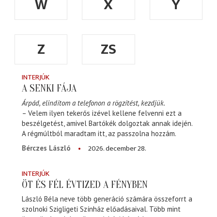
W
X
Y
Z
ZS
INTERJÚK
A SENKI FÁJA
Árpád, elindítom a telefonon a rögzítést, kezdjük.
– Velem ilyen tekerős izével kellene felvenni ezt a
beszélgetést, amivel Bartókék dolgoztak annak idején.
A régmúltból maradtam itt, az passzolna hozzám.
2026. december 28.
Bérczes László
INTERJÚK
ÖT ÉS FÉL ÉVTIZED A FÉNYBEN
László Béla neve több generáció számára összeforrt a
szolnoki Szigligeti Színház előadásaival. Több mint