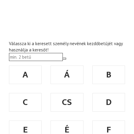
Válassza ki a keresett személy nevének kezdőbetűjét vagy
használja a keresőt!
A
Á
B
C
CS
D
E
É
F