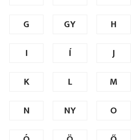
G
GY
H
I
Í
J
K
L
M
N
NY
O
Ó
Ö
Ő