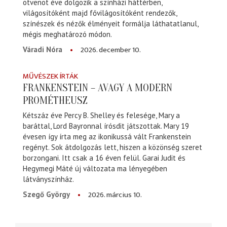
ötvenöt éve dolgozik a színházi háttérben,
világosítóként majd fővilágosítóként rendezők,
színészek és nézők élményeit formálja láthatatlanul,
mégis meghatározó módon.
2026. december 10.
Váradi Nóra
MŰVÉSZEK ÍRTÁK
FRANKENSTEIN – AVAGY A MODERN
PROMÉTHEUSZ
Kétszáz éve Percy B. Shelley és felesége, Mary a
baráttal, Lord Bayronnal írósdit játszottak. Mary 19
évesen így írta meg az ikonikussá vált Frankenstein
regényt. Sok átdolgozás lett, hiszen a közönség szeret
borzongani. Itt csak a 16 éven felül. Garai Judit és
Hegymegi Máté új változata ma lényegében
látványszínház.
2026. március 10.
Szegő György