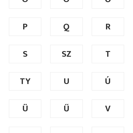
P
Q
R
S
SZ
T
TY
U
Ú
Ü
Ű
V