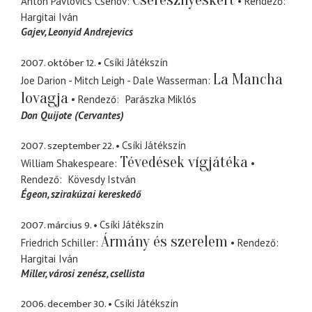
Cseresznyéskert
Anton Pavlovics Csehov
Rendező
Hargitai Iván
Gajev
Leonyid Andrejevics
2007. október 12.
Csíki Játékszín
La Mancha
Joe Darion - Mitch Leigh - Dale Wasserman
lovagja
Rendező
Parászka Miklós
Don Quijote (Cervantes)
2007. szeptember 22.
Csíki Játékszín
Tévedések vígjátéka
William Shakespeare
Rendező
Kövesdy István
Égeon
szirakúzai kereskedő
2007. március 9.
Csíki Játékszín
Ármány és szerelem
Friedrich Schiller
Rendező
Hargitai Iván
Miller
városi zenész, csellista
2006. december 30.
Csíki Játékszín