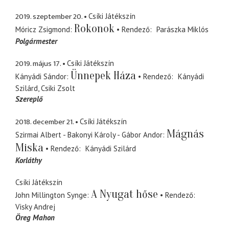
2019. szeptember 20.
Csíki Játékszín
Rokonok
Móricz Zsigmond
Rendező
Parászka Miklós
Polgármester
2019. május 17.
Csíki Játékszín
Ünnepek Háza
Kányádi Sándor
Rendező
Kányádi
Szilárd
Csiki Zsolt
Szereplő
2018. december 21.
Csíki Játékszín
Mágnás
Szirmai Albert - Bakonyi Károly - Gábor Andor
Miska
Rendező
Kányádi Szilárd
Korláthy
Csíki Játékszín
A Nyugat hőse
John Millington Synge
Rendező
Visky Andrej
Öreg Mahon