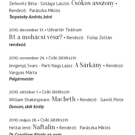
Csókos asszony
Zerkovitz Béla - Szilágyi László
Rendező
Parászka Miklós
Tarpataky András
báró
2010. december 31.
Udvartér Teátrum
Itt a mohácsi vész?
Rendező
Fülöp Zoltán
rendező
2010. november 26.
Csíki Játékszín
A Sárkány
Jevgenyij Svarc - Parti Nagy Lajos
Rendező
Vargyas Márta
Polgármester
2010. október 1.
Csíki Játékszín
Macbeth
William Shakespeare
Rendező
Gavriil Pinte
Duncan
skót király
2010. május 28.
Csíki Játékszín
Naftalin
Heltai Jenő
Rendező
Parászka Miklós
Dr. Csapláros Károly
az após