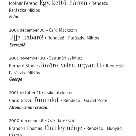
Egy, kettő, három
Molnár Ferenc
Rendező
Parászka Miklós
Felix
2001. december 30.
Csíki Játékszín
Ujjé, kabaré!
Rendező
Parászka Miklós
Szereplő
2001. november 30.
Szatmári színház
Jövőre, veled, ugyanitt
Bernard Slade
Rendező
Parászka Miklós
George
2001. október 21.
Csíki Játékszín
Turandot
Carlo Gozzi
Rendező
Gavriil Pinte
Altoum
kínai császár
2000. december 8.
Csíki Játékszín
Charley nénje
Brandon Thomas
Rendező
Hunyadi
László