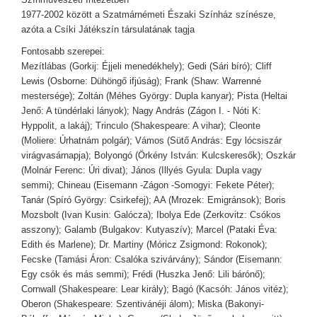
1977-2002 között a Szatmárnémeti Északi Színház színésze,
azóta a Csíki Játékszín társulatának tagja
Fontosabb szerepei:
Mezítlábas (Gorkij: Éjjeli menedékhely); Gedi (Sári bíró); Cliff
Lewis (Osborne: Dühöngő ifjúság); Frank (Shaw: Warrenné
mestersége); Zoltán (Méhes György: Dupla kanyar); Pista (Heltai
Jenő: A tündérlaki lányok); Nagy András (Zágon I. - Nóti K:
Hyppolit, a lakáj); Trinculo (Shakespeare: A vihar); Cleonte
(Moliere: Úrhatnám polgár); Vámos (Sütő András: Egy lócsiszár
virágvasárnapja); Bolyongó (Örkény István: Kulcskeresők); Oszkár
(Molnár Ferenc: Úri divat); János (Illyés Gyula: Dupla vagy
semmi); Chineau (Eisemann -Zágon -Somogyi: Fekete Péter);
Tanár (Spíró György: Csirkefej); AA (Mrozek: Emigránsok); Boris
Mozsbolt (Ivan Kusin: Galócza); Ibolya Ede (Zerkovitz: Csókos
asszony); Galamb (Bulgakov: Kutyaszív); Marcel (Pataki Éva:
Edith és Marlene); Dr. Martiny (Móricz Zsigmond: Rokonok);
Fecske (Tamási Áron: Csalóka szivárvány); Sándor (Eisemann:
Egy csók és más semmi); Frédi (Huszka Jenő: Lili bárónő);
Cornwall (Shakespeare: Lear király); Bagó (Kacsóh: János vitéz);
Oberon (Shakespeare: Szentivánéji álom); Miska (Bakonyi-