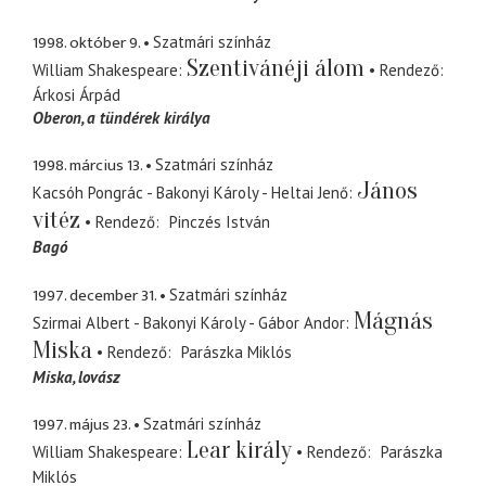
1998. október 9.
Szatmári színház
Szentivánéji álom
William Shakespeare
Rendező
Árkosi Árpád
Oberon
a tündérek királya
1998. március 13.
Szatmári színház
János
Kacsóh Pongrác - Bakonyi Károly - Heltai Jenő
vitéz
Rendező
Pinczés István
Bagó
1997. december 31.
Szatmári színház
Mágnás
Szirmai Albert - Bakonyi Károly - Gábor Andor
Miska
Rendező
Parászka Miklós
Miska
lovász
1997. május 23.
Szatmári színház
Lear király
William Shakespeare
Rendező
Parászka
Miklós