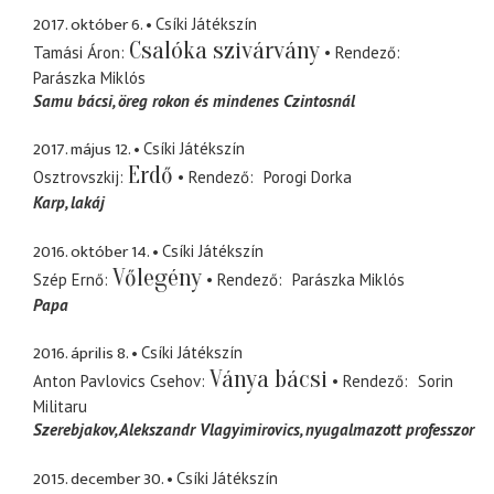
2017. október 6.
Csíki Játékszín
Csalóka szivárvány
Tamási Áron
Rendező
Parászka Miklós
Samu bácsi
öreg rokon és mindenes Czintosnál
2017. május 12.
Csíki Játékszín
Erdő
Osztrovszkij
Rendező
Porogi Dorka
Karp
lakáj
2016. október 14.
Csíki Játékszín
Vőlegény
Szép Ernő
Rendező
Parászka Miklós
Papa
2016. április 8.
Csíki Játékszín
Ványa bácsi
Anton Pavlovics Csehov
Rendező
Sorin
Militaru
Szerebjakov, Alekszandr Vlagyimirovics
nyugalmazott professzor
2015. december 30.
Csíki Játékszín