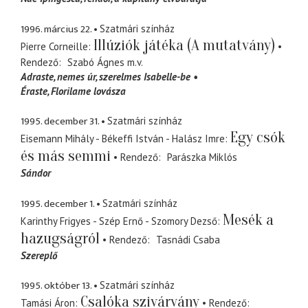
1996. március 22.
Szatmári színház
Illúziók játéka (A mutatvány)
Pierre Corneille
Rendező
Szabó Ágnes
m.v.
Adraste, nemes úr
szerelmes Isabelle-be
Éraste, Florilame lovásza
1995. december 31.
Szatmári színház
Egy csók
Eisemann Mihály - Békeffi István - Halász Imre
és más semmi
Rendező
Parászka Miklós
Sándor
1995. december 1.
Szatmári színház
Mesék a
Karinthy Frigyes - Szép Ernő - Szomory Dezső
hazugságról
Rendező
Tasnádi Csaba
Szereplő
1995. október 13.
Szatmári színház
Csalóka szivárvány
Tamási Áron
Rendező