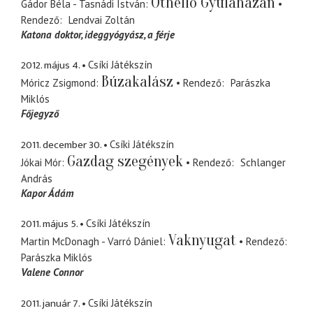
Othello Gyulaházán
Gádor Béla - Tasnádi István
Rendező
Lendvai Zoltán
Katona doktor
ideggyógyász, a férje
2012. május 4.
Csíki Játékszín
Búzakalász
Móricz Zsigmond
Rendező
Parászka
Miklós
Főjegyző
2011. december 30.
Csíki Játékszín
Gazdag szegények
Jókai Mór
Rendező
Schlanger
András
Kapor Ádám
2011. május 5.
Csíki Játékszín
Vaknyugat
Martin McDonagh - Varró Dániel
Rendező
Parászka Miklós
Valene Connor
2011. január 7.
Csíki Játékszín