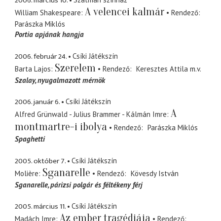
2006. március 10.
A velencei kalmár
William Shakespeare
Rendező
Parászka Miklós
Portia apjának hangja
2006. február 24.
Csíki Játékszín
Szerelem
Barta Lajos
Rendező
Keresztes Attila
m.v.
Szalay
nyugalmazott mérnök
2006. január 6.
Csíki Játékszín
A
Alfred Grünwald - Julius Brammer - Kálmán Imre
montmartre-i ibolya
Rendező
Parászka Miklós
Spaghetti
2005. október 7.
Csíki Játékszín
Sganarelle
Molière
Rendező
Kövesdy István
Sganarelle
párizsi polgár és féltékeny férj
2005. március 11.
Csíki Játékszín
Az ember tragédiája
Madách Imre
Rendező