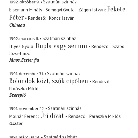
1992. október 9.
Szatmári színház
Fekete
Eisemann Mihály - Somogyi Gyula - Zágon István
Péter
Rendező
Koncz István
Chineau
1992. március 6.
Szatmári színház
Dupla vagy semmi
Illyés Gyula
Rendező
Szabó
József
m.v.
János
Eszter fia
1991. december 31.
Szatmári színház
Bolondok közt, szűk cipőben
Rendező
Parászka Miklós
Szereplő
1991. november 22.
Szatmári színház
Úri divat
Molnár Ferenc
Rendező
Parászka Miklós
Oszkár
1991. március 14.
Szatmári színház