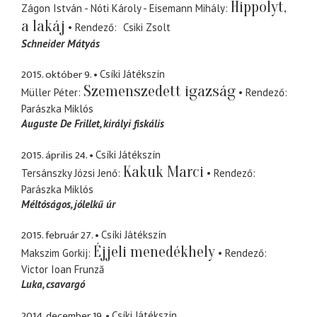
Hippolyt,
Zágon István - Nóti Károly - Eisemann Mihály
a lakáj
Rendező
Csiki Zsolt
Schneider Mátyás
2015. október 9.
Csíki Játékszín
Szemenszedett igazság
Müller Péter
Rendező
Parászka Miklós
Auguste De Frillet
királyi fiskális
2015. április 24.
Csíki Játékszín
Kakuk Marci
Tersánszky Józsi Jenő
Rendező
Parászka Miklós
Méltóságos
jólelkű úr
2015. február 27.
Csíki Játékszín
Éjjeli menedékhely
Makszim Gorkij
Rendező
Victor Ioan Frunză
Luka
csavargó
2014. december 19.
Csíki Játékszín