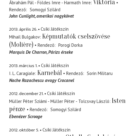
Viktória
Ábrahám Pál - Földes Imre - Harmath Imre
Rendező
Somogyi Szilárd
John Cunlight
amerikai nagykövet
2013. április 26.
Csíki Játékszín
Képmutatók cselszövése
Mihail Bulgakov
(Molière)
Rendező
Porogi Dorka
Marquis De Charron
Párizs érseke
2013. március 1.
Csíki Játékszín
Karnebál
I. L. Caragiale
Rendező
Sorin Militaru
Nache Razachescu avagy Cracanel
2012. december 21.
Csíki Játékszín
Isten
Müller Péter Sziámi - Müller Péter - Tolcsvay László
pénze
Rendező
Somogyi Szilárd
Ebenézer Scrooge
2012. október 5.
Csíki Játékszín