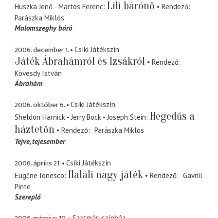
Lili bárónő
Huszka Jenő - Martos Ferenc
Rendező
Parászka Miklós
Malomszeghy báró
2006. december 1.
Csíki Játékszín
Játék Ábrahámról és Izsákról
Rendező
Kövesdy István
Ábrahám
2006. október 6.
Csíki Játékszín
Hegedűs a
Sheldon Harnick - Jerry Bock - Joseph Stein
háztetőn
Rendező
Parászka Miklós
Tejve
tejesember
2006. április 21.
Csíki Játékszín
Haláli nagy játék
Eugčne Ionesco
Rendező
Gavriil
Pinte
Szereplő
Szatmári színház