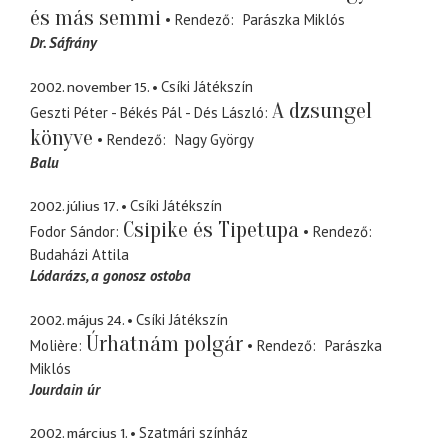
és más semmi
Rendező
Parászka Miklós
Dr. Sáfrány
2002. november 15.
Csíki Játékszín
A dzsungel
Geszti Péter - Békés Pál - Dés László
könyve
Rendező
Nagy György
Balu
2002. július 17.
Csíki Játékszín
Csipike és Tipetupa
Fodor Sándor
Rendező
Budaházi Attila
Lódarázs
a gonosz ostoba
2002. május 24.
Csíki Játékszín
Úrhatnám polgár
Molière
Rendező
Parászka
Miklós
Jourdain úr
2002. március 1.
Szatmári színház