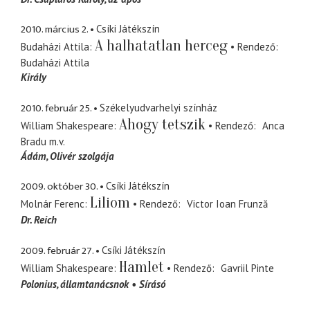
2010. március 2.
Csíki Játékszín
A halhatatlan herceg
Budaházi Attila
Rendező
Budaházi Attila
Király
2010. február 25.
Székelyudvarhelyi színház
Ahogy tetszik
William Shakespeare
Rendező
Anca
Bradu
m.v.
Ádám
Olivér szolgája
2009. október 30.
Csíki Játékszín
Liliom
Molnár Ferenc
Rendező
Victor Ioan Frunză
Dr. Reich
2009. február 27.
Csíki Játékszín
Hamlet
William Shakespeare
Rendező
Gavriil Pinte
Polonius
államtanácsnok
Sírásó