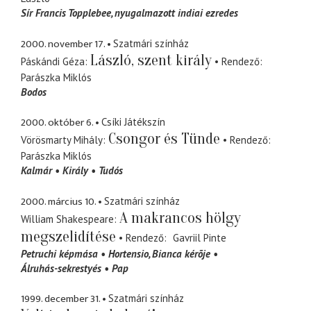
Sír Francis Topplebee
nyugalmazott indiai ezredes
2000. november 17.
Szatmári színház
László, szent király
Páskándi Géza
Rendező
Parászka Miklós
Bodos
2000. október 6.
Csíki Játékszín
Csongor és Tünde
Vörösmarty Mihály
Rendező
Parászka Miklós
Kalmár
Király
Tudós
2000. március 10.
Szatmári színház
A makrancos hölgy
William Shakespeare
megszelidítése
Rendező
Gavriil Pinte
Petruchi képmása
Hortensio
Bianca kérõje
Álruhás-sekrestyés
Pap
1999. december 31.
Szatmári színház