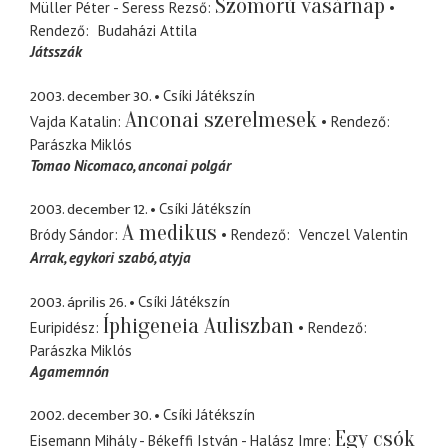
Szomorú vasárnap
Müller Péter - Seress Rezső
Rendező
Budaházi Attila
Játsszák
2003. december 30.
Csíki Játékszín
Anconai szerelmesek
Vajda Katalin
Rendező
Parászka Miklós
Tomao Nicomaco
anconai polgár
2003. december 12.
Csíki Játékszín
A medikus
Bródy Sándor
Rendező
Venczel Valentin
Arrak
egykori szabó, atyja
2003. április 26.
Csíki Játékszín
Íphigeneia Auliszban
Euripidész
Rendező
Parászka Miklós
Agamemnón
2002. december 30.
Csíki Játékszín
Egy csók
Eisemann Mihály - Békeffi István - Halász Imre