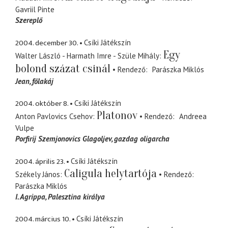
Gavriil Pinte
Szereplő
2004. december 30.
Csíki Játékszín
Egy
Walter László - Harmath Imre - Szüle Mihály
bolond százat csinál
Rendező
Parászka Miklós
Jean
főlakáj
2004. október 8.
Csíki Játékszín
Platonov
Anton Pavlovics Csehov
Rendező
Andreea
Vulpe
Porfirij Szemjonovics Glagoljev
gazdag oligarcha
2004. április 23.
Csíki Játékszín
Caligula helytartója
Székely János
Rendező
Parászka Miklós
I. Agrippa
Palesztina királya
2004. március 10.
Csíki Játékszín