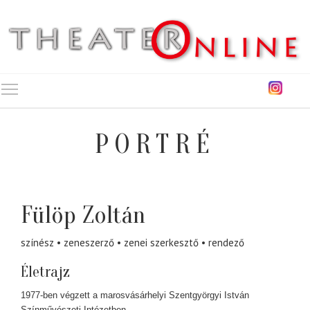
Toggle main menu visibility
PORTRÉ
Fülöp Zoltán
színész
zeneszerző
zenei szerkesztő
rendező
Életrajz
1977-ben végzett a marosvásárhelyi Szentgyörgyi István
Színművészeti Intézetben