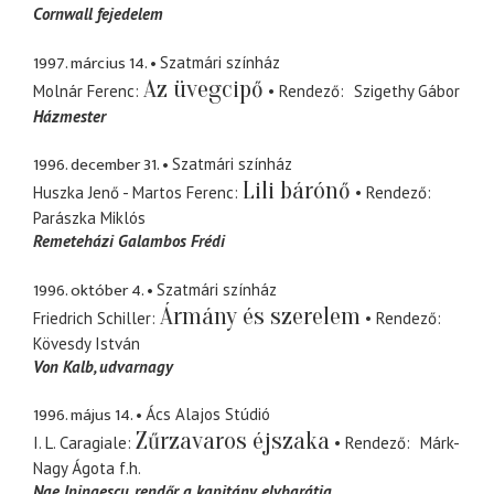
Cornwall fejedelem
1997. március 14.
Szatmári színház
Az üvegcipő
Molnár Ferenc
Rendező
Szigethy Gábor
Házmester
1996. december 31.
Szatmári színház
Lili bárónő
Huszka Jenő - Martos Ferenc
Rendező
Parászka Miklós
Remeteházi Galambos Frédi
1996. október 4.
Szatmári színház
Ármány és szerelem
Friedrich Schiller
Rendező
Kövesdy István
Von Kalb
udvarnagy
1996. május 14.
Ács Alajos Stúdió
Zűrzavaros éjszaka
I. L. Caragiale
Rendező
Márk-
Nagy Ágota
f.h.
Nae Ipingescu
rendőr, a kapitány elvbarátja