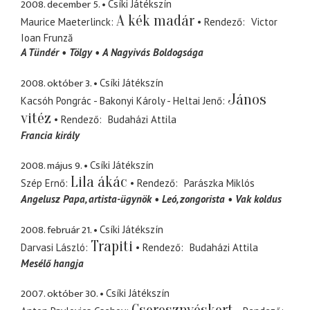
2008. december 5.
Csíki Játékszín
A kék madár
Maurice Maeterlinck
Rendező
Victor
Ioan Frunză
A Tündér
Tölgy
A Nagyivás Boldogsága
2008. október 3.
Csíki Játékszín
János
Kacsóh Pongrác - Bakonyi Károly - Heltai Jenő
vitéz
Rendező
Budaházi Attila
Francia király
2008. május 9.
Csíki Játékszín
Lila ákác
Szép Ernő
Rendező
Parászka Miklós
Angelusz Papa
artista-ügynök
Leó
zongorista
Vak koldus
2008. február 21.
Csíki Játékszín
Trapiti
Darvasi László
Rendező
Budaházi Attila
Mesélő hangja
2007. október 30.
Csíki Játékszín