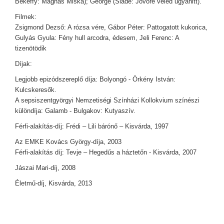
Békeffy: Mágnás Miska); George (Slade: Jövőre veled ugyanitt).
Filmek:
Zsigmond Dezső: A rózsa vére, Gábor Péter: Pattogatott kukorica,
Gulyás Gyula: Fény hull arcodra, édesem, Jeli Ferenc: A
tizenötödik
Díjak:
Legjobb epizódszereplő díja: Bolyongó - Örkény István:
Kulcskeresők.
A sepsiszentgyörgyi Nemzetiségi Színházi Kollokvium színészi
különdíja: Galamb - Bulgakov: Kutyaszív.
Férfi-alakítás-díj: Frédi – Lili bárónő – Kisvárda, 1997
Az EMKE Kovács György-díja, 2003
Férfi-alakítás díj: Tevje – Hegedűs a háztetőn - Kisvárda, 2007
Jászai Mari-díj, 2008
Életmű-díj, Kisvárda, 2013