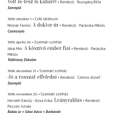
Volt is-lesz is kabaré!
Rendező
Buzogány Béla
Szereplő
1999. október 1.
Csíki Játékszín
A doktor úr
Molnár Ferenc
Rendező
Parászka Miklós
Cseresnyés
1999. április 30.
Szatmári színház
A kőszívű ember fiai
Jókai Mór
Rendező
Parászka
Miklós
Tallérossy Zebulon
1998. december 31.
Szatmári színház
Jó a rosszat elfeledni
Rendező
Czintos József
Szereplő
1998. november 20.
Szatmári színház
Leányrablás
Horváth Károly - Józsa Erika
Rendező
Pinczés István
Bakos úr
Géza bácsi
Borbándy