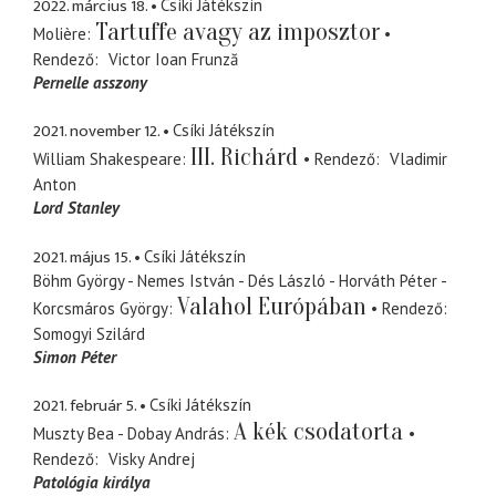
2022. március 18.
Csíki Játékszín
Tartuffe avagy az imposztor
Molière
Rendező
Victor Ioan Frunză
Pernelle asszony
2021. november 12.
Csíki Játékszín
III. Richárd
William Shakespeare
Rendező
Vladimir
Anton
Lord Stanley
2021. május 15.
Csíki Játékszín
Böhm György - Nemes István - Dés László - Horváth Péter -
Valahol Európában
Korcsmáros György
Rendező
Somogyi Szilárd
Simon Péter
2021. február 5.
Csíki Játékszín
A kék csodatorta
Muszty Bea - Dobay András
Rendező
Visky Andrej
Patológia királya