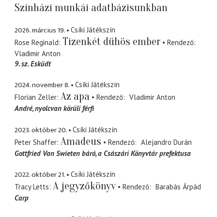
Színházi munkái adatbázisunkban
2026. március 19.
Csíki Játékszín
Tizenkét dühös ember
Rose Reginald
Rendező
Vladimir Anton
9. sz. Esküdt
2024. november 8.
Csíki Játékszín
Az apa
Florian Zeller
Rendező
Vladimir Anton
André
nyolcvan körüli férfi
2023. október 20.
Csíki Játékszín
Amadeus
Peter Shaffer
Rendező
Alejandro Durán
Gottfried Van Swieten báró
a Császári Könyvtár prefektusa
2022. október 21.
Csíki Játékszín
A jegyzőkönyv
Tracy Letts
Rendező
Barabás Árpád
Carp