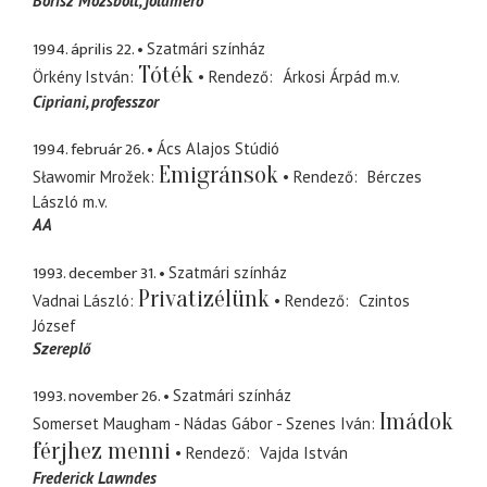
Borisz Mozsbolt
földmérő
1994. április 22.
Szatmári színház
Tóték
Örkény István
Rendező
Árkosi Árpád
m.v.
Cipriani
professzor
1994. február 26.
Ács Alajos Stúdió
Emigránsok
Sławomir Mrožek
Rendező
Bérczes
László
m.v.
AA
1993. december 31.
Szatmári színház
Privatizélünk
Vadnai László
Rendező
Czintos
József
Szereplő
1993. november 26.
Szatmári színház
Imádok
Somerset Maugham - Nádas Gábor - Szenes Iván
férjhez menni
Rendező
Vajda István
Frederick Lawndes