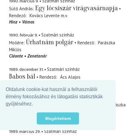
1990. március 9.
Szatmári színház
Egy lócsiszár virágvasárnapja
Sütő András
Rendező
Kovács Levente
m.v.
Hinz
Vámos
1990. február 9.
Szatmári színház
Úrhatnám polgár
Molière
Rendező
Parászka
Miklós
Cléonte
Zenetanár
1989. december 31.
Szatmári színház
Babos bál
Rendező
Ács Alajos
Szereplő
Oldalunk cookie-kat használ a felhasználói
1989. május 19.
élmény fokozásához és látogatási statisztikák
Szatmári színház
Üvegfigurák
gyűjtéséhez.
Tennessee Williams
Rendező
Parászka
Miklós
Jim O\' Connor
a látogató
Megértettem
1989. március 29.
Szatmári színház