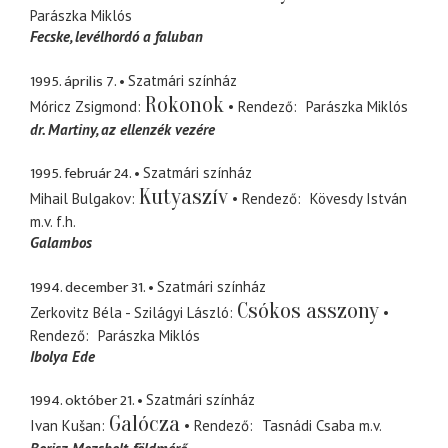
Parászka Miklós
Fecske
levélhordó a faluban
1995. április 7.
Szatmári színház
Rokonok
Móricz Zsigmond
Rendező
Parászka Miklós
dr. Martiny
az ellenzék vezére
1995. február 24.
Szatmári színház
Kutyaszív
Mihail Bulgakov
Rendező
Kövesdy István
m.v. f.h.
Galambos
1994. december 31.
Szatmári színház
Csókos asszony
Zerkovitz Béla - Szilágyi László
Rendező
Parászka Miklós
Ibolya Ede
1994. október 21.
Szatmári színház
Galócza
Ivan Kušan
Rendező
Tasnádi Csaba
m.v.