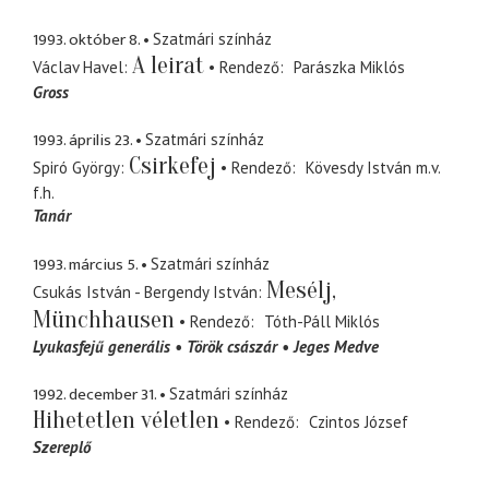
1993. október 8.
Szatmári színház
A leirat
Václav Havel
Rendező
Parászka Miklós
Gross
1993. április 23.
Szatmári színház
Csirkefej
Spiró György
Rendező
Kövesdy István
m.v.
f.h.
Tanár
1993. március 5.
Szatmári színház
Mesélj,
Csukás István - Bergendy István
Münchhausen
Rendező
Tóth-Páll Miklós
Lyukasfejű generális
Török császár
Jeges Medve
1992. december 31.
Szatmári színház
Hihetetlen véletlen
Rendező
Czintos József
Szereplő