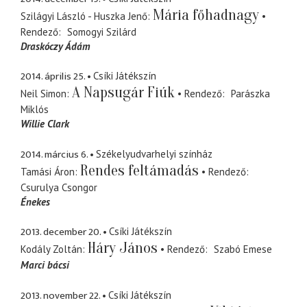
Mária főhadnagy
Szilágyi László - Huszka Jenő
Rendező
Somogyi Szilárd
Draskóczy Ádám
2014. április 25.
Csíki Játékszín
A Napsugár Fiúk
Neil Simon
Rendező
Parászka
Miklós
Willie Clark
2014. március 6.
Székelyudvarhelyi színház
Rendes feltámadás
Tamási Áron
Rendező
Csurulya Csongor
Énekes
2013. december 20.
Csíki Játékszín
Háry János
Kodály Zoltán
Rendező
Szabó Emese
Marci bácsi
2013. november 22.
Csíki Játékszín