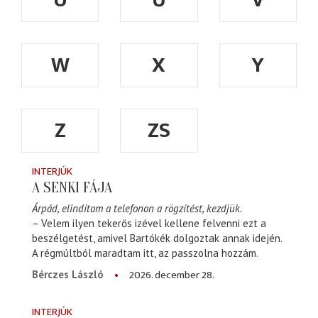
W
X
Y
Z
ZS
INTERJÚK
A SENKI FÁJA
Árpád, elindítom a telefonon a rögzítést, kezdjük.
– Velem ilyen tekerős izével kellene felvenni ezt a
beszélgetést, amivel Bartókék dolgoztak annak idején.
A régmúltból maradtam itt, az passzolna hozzám.
2026. december 28.
Bérczes László
INTERJÚK