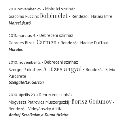
2011. november 25.
Miskolci színház
Bohémélet
Giacomo Puccini
Rendező
Halasi Imre
Marcel
festő
2011. március 4.
Debreceni színház
Carmen
Georges Bizet
Rendező
Nadine Duffaut
Morales
2010. november 5.
Debreceni színház
A tüzes angyal
Szergej Prokofjev
Rendező
Silviu
Purcărete
Szolgáló/Le. Garcon
2010. április 23.
Debreceni színház
Borisz Godunov
Mogyeszt Petrovics Muszorgszkij
Rendező
Vidnyánszky Attila
Andrej Scselkalov
a Duma titkára