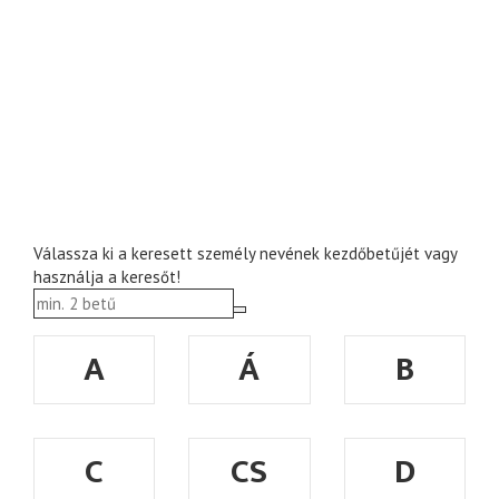
Válassza ki a keresett személy nevének kezdőbetűjét vagy
használja a keresőt!
A
Á
B
C
CS
D