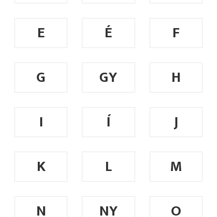
E
É
F
G
GY
H
I
Í
J
K
L
M
N
NY
O