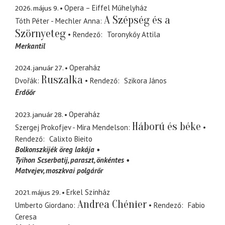
2026. május 9.
Opera – Eiffel Műhelyház
A Szépség és a
Tóth Péter - Mechler Anna
Szörnyeteg
Rendező
Toronykőy Attila
Merkantil
2024. január 27.
Operaház
Ruszalka
Dvořák
Rendező
Szikora János
Erdőőr
2023. január 28.
Operaház
Háború és béke
Szergej Prokofjev - Mira Mendelson
Rendező
Calixto Bieito
Bolkonszkijék öreg lakája
Tyihon Scserbatij
paraszt, önkéntes
Matvejev
moszkvai polgárőr
2021. május 29.
Erkel Színház
Andrea Chénier
Umberto Giordano
Rendező
Fabio
Ceresa