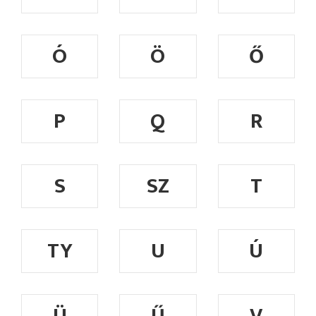
Ó
Ö
Ő
P
Q
R
S
SZ
T
TY
U
Ú
Ü
Ű
V