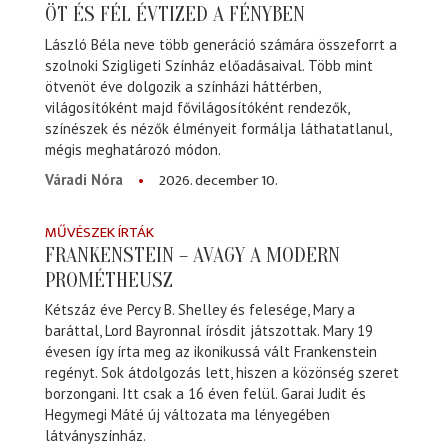
ÖT ÉS FÉL ÉVTIZED A FÉNYBEN
László Béla neve több generáció számára összeforrt a
szolnoki Szigligeti Színház előadásaival. Több mint
ötvenöt éve dolgozik a színházi háttérben,
világosítóként majd fővilágosítóként rendezők,
színészek és nézők élményeit formálja láthatatlanul,
mégis meghatározó módon.
2026. december 10.
Váradi Nóra
MŰVÉSZEK ÍRTÁK
FRANKENSTEIN – AVAGY A MODERN
PROMÉTHEUSZ
Kétszáz éve Percy B. Shelley és felesége, Mary a
baráttal, Lord Bayronnal írósdit játszottak. Mary 19
évesen így írta meg az ikonikussá vált Frankenstein
regényt. Sok átdolgozás lett, hiszen a közönség szeret
borzongani. Itt csak a 16 éven felül. Garai Judit és
Hegymegi Máté új változata ma lényegében
látványszínház.