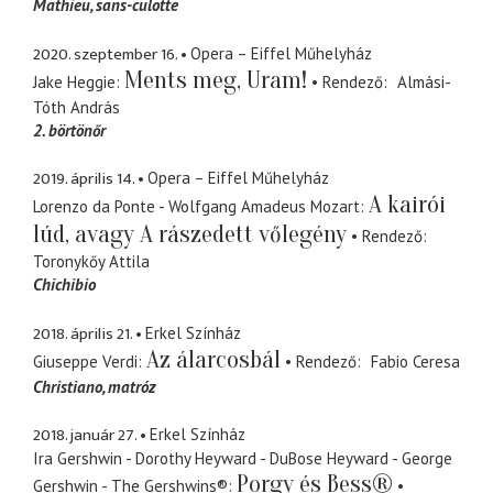
Mathieu
sans-culotte
2020. szeptember 16.
Opera – Eiffel Műhelyház
Ments meg, Uram!
Jake Heggie
Rendező
Almási-
Tóth András
2. börtönőr
2019. április 14.
Opera – Eiffel Műhelyház
A kairói
Lorenzo da Ponte - Wolfgang Amadeus Mozart
lúd, avagy A rászedett vőlegény
Rendező
Toronykőy Attila
Chichibio
2018. április 21.
Erkel Színház
Az álarcosbál
Giuseppe Verdi
Rendező
Fabio Ceresa
Christiano
matróz
2018. január 27.
Erkel Színház
Ira Gershwin - Dorothy Heyward - DuBose Heyward - George
Porgy és Bess®
Gershwin - The Gershwins®