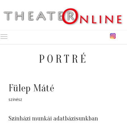
Toggle main menu visibility
PORTRÉ
Fülep Máté
színész
Színházi munkái adatbázisunkban