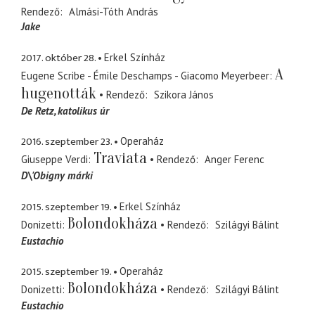
Rendező
Almási-Tóth András
Jake
2017. október 28.
Erkel Színház
A
Eugene Scribe - Émile Deschamps - Giacomo Meyerbeer
hugenották
Rendező
Szikora János
De Retz
katolikus úr
2016. szeptember 23.
Operaház
Traviata
Giuseppe Verdi
Rendező
Anger Ferenc
D\'Obigny márki
2015. szeptember 19.
Erkel Színház
Bolondokháza
Donizetti
Rendező
Szilágyi Bálint
Eustachio
2015. szeptember 19.
Operaház
Bolondokháza
Donizetti
Rendező
Szilágyi Bálint
Eustachio