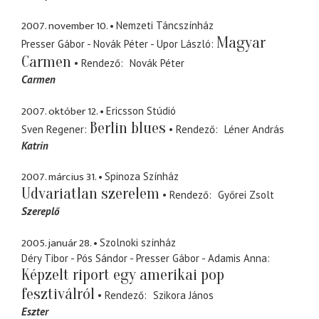
2007. november 10.
Nemzeti Táncszínház
Magyar
Presser Gábor - Novák Péter - Upor László
Carmen
Rendező
Novák Péter
Carmen
2007. október 12.
Ericsson Stúdió
Berlin blues
Sven Regener
Rendező
Léner András
Katrin
2007. március 31.
Spinoza Színház
Udvariatlan szerelem
Rendező
Győrei Zsolt
Szereplő
2005. január 28.
Szolnoki színház
Déry Tibor - Pós Sándor - Presser Gábor - Adamis Anna
Képzelt riport egy amerikai pop
fesztiválról
Rendező
Szikora János
Eszter