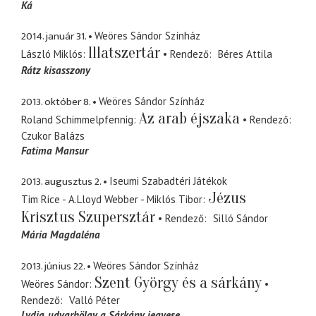
Ká
2014. január 31.
Weöres Sándor Színház
Illatszertár
László Miklós
Rendező
Béres Attila
Rátz kisasszony
2013. október 8.
Weöres Sándor Színház
Az arab éjszaka
Roland Schimmelpfennig
Rendező
Czukor Balázs
Fatima Mansur
2013. augusztus 2.
Iseumi Szabadtéri Játékok
Jézus
Tim Rice - A.Lloyd Webber - Miklós Tibor
Krisztus Szupersztár
Rendező
Silló Sándor
Mária Magdaléna
2013. június 22.
Weöres Sándor Színház
Szent György és a sárkány
Weöres Sándor
Rendező
Valló Péter
Lydia
udvarhölgy, a Sárkány jegyese