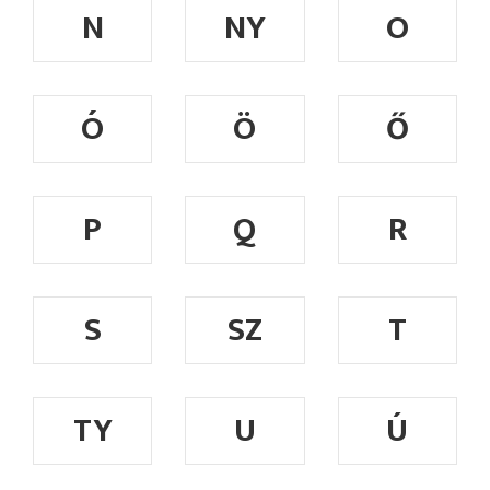
N
NY
O
Ó
Ö
Ő
P
Q
R
S
SZ
T
TY
U
Ú