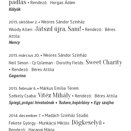
padlás
Rendező
Horgas Ádám
Kölyök
2015. október 2.
Weöres Sándor Színház
Játszd újra, Sam!
Woody Allen
Rendező
Béres
Attila
Nancy
2015. március 20.
Weöres Sándor Színház
Sweet Charity
Neil Simon - Cy Coleman - Dorothy Fields
Rendező
Béres Attila
Gagarina
2015. február 6.
Márkus Emília Terem
Vitéz Mihály
Székely Csaba
Rendező
Béres Attila
Spiegl
prágai hivatalnok
Tudora
bojárlány
Egy szajha
2014. december 7.
Madách Színház Stúdió
Dögkeselyű
Fekete György - Munkácsi Miklós
Rendező
Harangi Mária