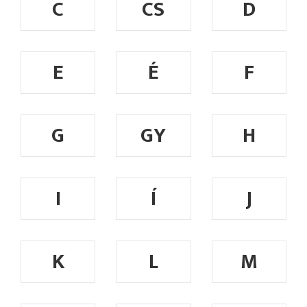
C
CS
D
E
É
F
G
GY
H
I
Í
J
K
L
M