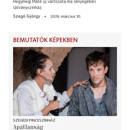
Hegymegi Máté új változata ma lényegében
látványszínház.
2026. március 10.
Szegő György
BEMUTATÓK KÉPEKBEN
SZEGEDI PINCESZÍNHÁZ
Apátlanság