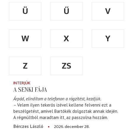
Ü
Ű
V
W
X
Y
Z
ZS
INTERJÚK
A SENKI FÁJA
Árpád, elindítom a telefonon a rögzítést, kezdjük.
– Velem ilyen tekerős izével kellene felvenni ezt a
beszélgetést, amivel Bartókék dolgoztak annak idején.
A régmúltból maradtam itt, az passzolna hozzám.
2026. december 28.
Bérczes László