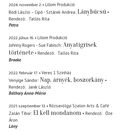
2024. november 2.
Liliom Produkció
Lánybúcsú
Bódi Làszló – Cipő - Sztárek Andrea
Rendező
Tallós Rita
Petra
2022. július 16.
Liliom Produkció
Anyatigrisek
Johnny Rogers - Sue Fabisch
története
Rendező
Tallós Rita
Brooke
2022. február 17.
Veres 1 Színház
Nap, árnyék, boszorkány
Venyige Sándor
Rendező
Janik László
Báthory Anna-Mária
2021. szeptember 13.
Rózsavölgyi Szalon Arts & Café
El kell mondanom
Zalán Tibor
Rendező
Őze
Áron
Lány