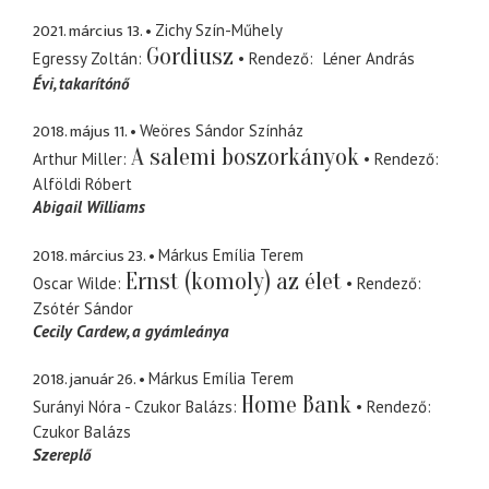
2021. március 13.
Zichy Szín-Műhely
Gordiusz
Egressy Zoltán
Rendező
Léner András
Évi
takarítónő
2018. május 11.
Weöres Sándor Színház
A salemi boszorkányok
Arthur Miller
Rendező
Alföldi Róbert
Abigail Williams
2018. március 23.
Márkus Emília Terem
Ernst (komoly) az élet
Oscar Wilde
Rendező
Zsótér Sándor
Cecily Cardew
a gyámleánya
2018. január 26.
Márkus Emília Terem
Home Bank
Surányi Nóra - Czukor Balázs
Rendező
Czukor Balázs
Szereplő