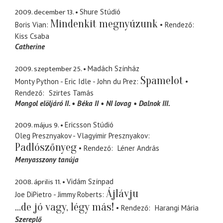
2009. december 13.
Shure Stúdió
Mindenkit megnyúzunk
Boris Vian
Rendező
Kiss Csaba
Catherine
2009. szeptember 25.
Madách Színház
Spamelot
Monty Python - Eric Idle - John du Prez
Rendező
Szirtes Tamás
Mongol elöljáró II.
Béka II
NI lovag
Dalnok III.
2009. május 9.
Ericsson Stúdió
Oleg Presznyakov - Vlagyimir Presznyakov
Padlószőnyeg
Rendező
Léner András
Menyasszony tanúja
2008. április 11.
Vidám Színpad
Ájlávju
Joe DiPietro - Jimmy Roberts
...de jó vagy, légy más!
Rendező
Harangi Mária
Szereplő