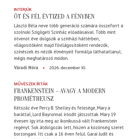
INTERJÚK
ÖT ÉS FÉL ÉVTIZED A FÉNYBEN
László Béla neve több generáció számára összeforrt a
szolnoki Szigligeti Színház előadásaival. Több mint
ötvenöt éve dolgozik a színházi háttérben,
világosítóként majd fővilágosítóként rendezők,
színészek és nézők élményeit formálja láthatatlanul,
mégis meghatározó módon.
2026. december 10.
Váradi Nóra
MŰVÉSZEK ÍRTÁK
FRANKENSTEIN – AVAGY A MODERN
PROMÉTHEUSZ
Kétszáz éve Percy B. Shelley és felesége, Mary a
baráttal, Lord Bayronnal írósdit játszottak. Mary 19
évesen így írta meg az ikonikussá vált Frankenstein
regényt. Sok átdolgozás lett, hiszen a közönség szeret
borzongani. Itt csak a 16 éven felül. Garai Judit és