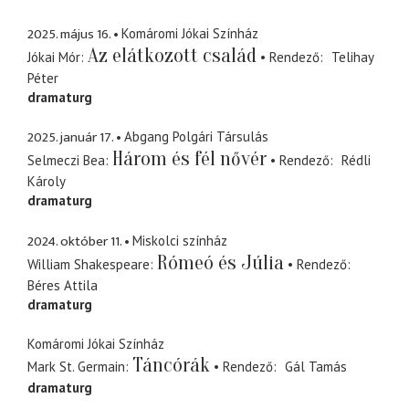
2025. május 16.
Komáromi Jókai Színház
Az elátkozott család
Jókai Mór
Rendező
Telihay
Péter
dramaturg
2025. január 17.
Abgang Polgári Társulás
Három és fél nővér
Selmeczi Bea
Rendező
Rédli
Károly
dramaturg
2024. október 11.
Miskolci színház
Rómeó és Júlia
William Shakespeare
Rendező
Béres Attila
dramaturg
Komáromi Jókai Színház
Táncórák
Mark St. Germain
Rendező
Gál Tamás
dramaturg