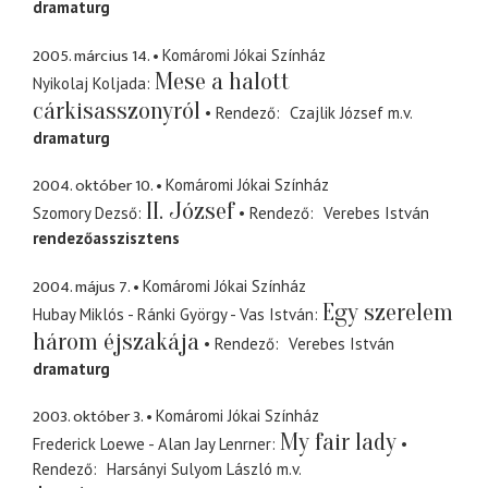
dramaturg
2005. március 14.
Komáromi Jókai Színház
Mese a halott
Nyikolaj Koljada
cárkisasszonyról
Rendező
Czajlik József
m.v.
dramaturg
2004. október 10.
Komáromi Jókai Színház
II. József
Szomory Dezső
Rendező
Verebes István
rendezőasszisztens
2004. május 7.
Komáromi Jókai Színház
Egy szerelem
Hubay Miklós - Ránki György - Vas István
három éjszakája
Rendező
Verebes István
dramaturg
2003. október 3.
Komáromi Jókai Színház
My fair lady
Frederick Loewe - Alan Jay Lenrner
Rendező
Harsányi Sulyom László
m.v.