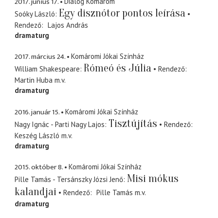
2017. június 17.
Dialóg Komárom
Egy disznótor pontos leírása
Soóky László
Rendező
Lajos András
dramaturg
2017. március 24.
Komáromi Jókai Színház
Rómeó és Júlia
William Shakespeare
Rendező
Martin Huba
m.v.
dramaturg
2016. január 15.
Komáromi Jókai Színház
Tisztújítás
Nagy Ignác - Parti Nagy Lajos
Rendező
Keszég László
m.v.
dramaturg
2015. október 8.
Komáromi Jókai Színház
Misi mókus
Pille Tamás - Tersánszky Józsi Jenő
kalandjai
Rendező
Pille Tamás
m.v.
dramaturg