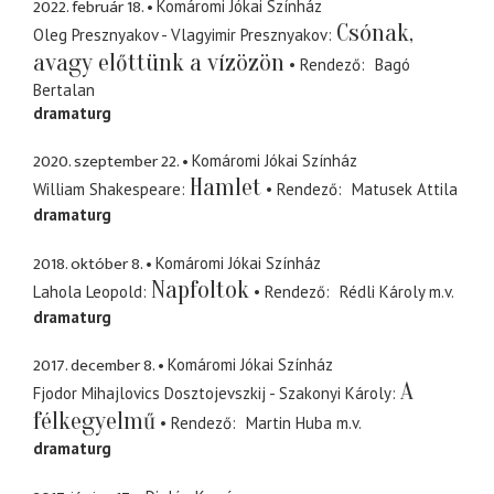
2022. február 18.
Komáromi Jókai Színház
Csónak,
Oleg Presznyakov - Vlagyimir Presznyakov
avagy előttünk a vízözön
Rendező
Bagó
Bertalan
dramaturg
2020. szeptember 22.
Komáromi Jókai Színház
Hamlet
William Shakespeare
Rendező
Matusek Attila
dramaturg
2018. október 8.
Komáromi Jókai Színház
Napfoltok
Lahola Leopold
Rendező
Rédli Károly
m.v.
dramaturg
2017. december 8.
Komáromi Jókai Színház
A
Fjodor Mihajlovics Dosztojevszkij - Szakonyi Károly
félkegyelmű
Rendező
Martin Huba
m.v.
dramaturg