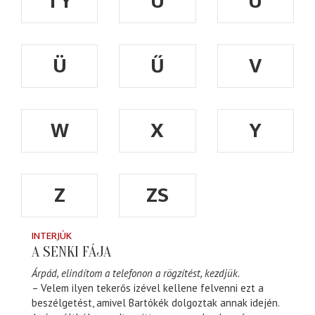
TY
U
Ú
Ü
Ű
V
W
X
Y
Z
ZS
INTERJÚK
A SENKI FÁJA
Árpád, elindítom a telefonon a rögzítést, kezdjük.
– Velem ilyen tekerős izével kellene felvenni ezt a
beszélgetést, amivel Bartókék dolgoztak annak idején.