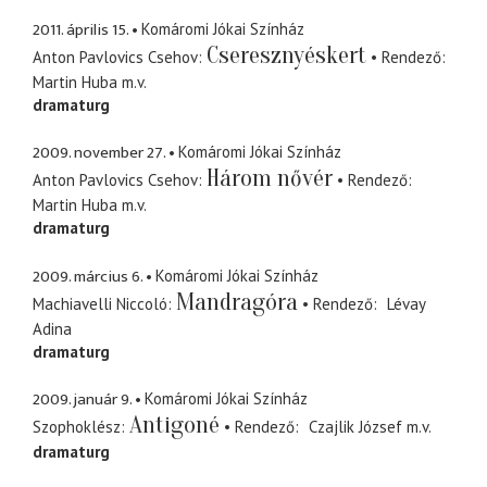
2011. április 15.
Komáromi Jókai Színház
Cseresznyéskert
Anton Pavlovics Csehov
Rendező
Martin Huba
m.v.
dramaturg
2009. november 27.
Komáromi Jókai Színház
Három nővér
Anton Pavlovics Csehov
Rendező
Martin Huba
m.v.
dramaturg
2009. március 6.
Komáromi Jókai Színház
Mandragóra
Machiavelli Niccoló
Rendező
Lévay
Adina
dramaturg
2009. január 9.
Komáromi Jókai Színház
Antigoné
Szophoklész
Rendező
Czajlik József
m.v.
dramaturg