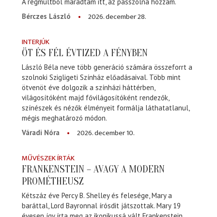
A régmúltból maradtam itt, az passzolna hozzám.
2026. december 28.
Bérczes László
INTERJÚK
ÖT ÉS FÉL ÉVTIZED A FÉNYBEN
László Béla neve több generáció számára összeforrt a
szolnoki Szigligeti Színház előadásaival. Több mint
ötvenöt éve dolgozik a színházi háttérben,
világosítóként majd fővilágosítóként rendezők,
színészek és nézők élményeit formálja láthatatlanul,
mégis meghatározó módon.
2026. december 10.
Váradi Nóra
MŰVÉSZEK ÍRTÁK
FRANKENSTEIN – AVAGY A MODERN
PROMÉTHEUSZ
Kétszáz éve Percy B. Shelley és felesége, Mary a
baráttal, Lord Bayronnal írósdit játszottak. Mary 19
évesen így írta meg az ikonikussá vált Frankenstein