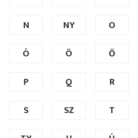
N
NY
O
Ó
Ö
Ő
P
Q
R
S
SZ
T