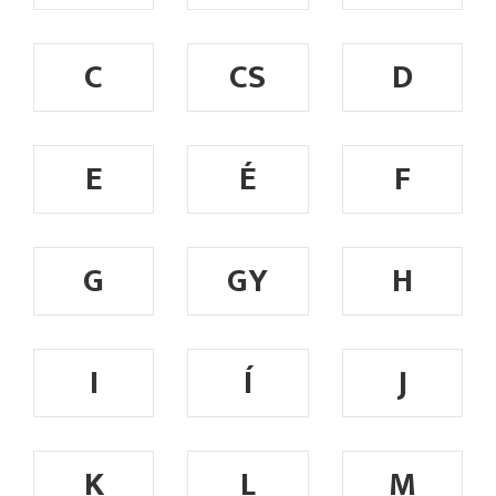
C
CS
D
E
É
F
G
GY
H
I
Í
J
K
L
M