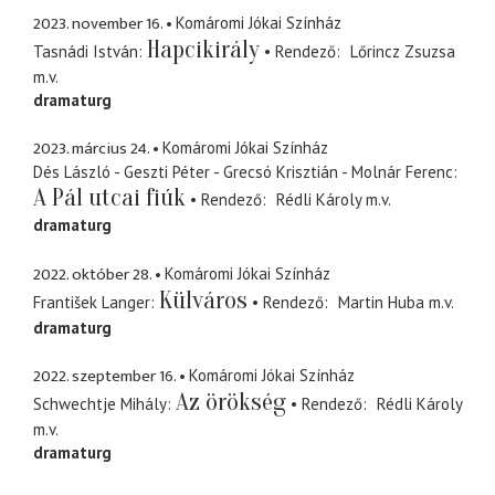
2023. november 16.
Komáromi Jókai Színház
Hapcikirály
Tasnádi István
Rendező
Lőrincz Zsuzsa
m.v.
dramaturg
2023. március 24.
Komáromi Jókai Színház
Dés László - Geszti Péter - Grecsó Krisztián - Molnár Ferenc
A Pál utcai fiúk
Rendező
Rédli Károly
m.v.
dramaturg
2022. október 28.
Komáromi Jókai Színház
Külváros
František Langer
Rendező
Martin Huba
m.v.
dramaturg
2022. szeptember 16.
Komáromi Jókai Színház
Az örökség
Schwechtje Mihály
Rendező
Rédli Károly
m.v.
dramaturg