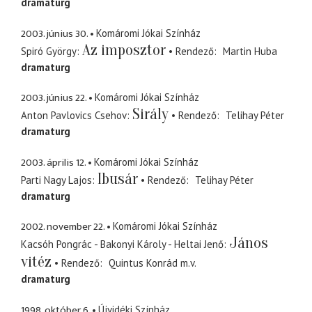
dramaturg
2003. június 30.
Komáromi Jókai Színház
Az imposztor
Spiró György
Rendező
Martin Huba
dramaturg
2003. június 22.
Komáromi Jókai Színház
Sirály
Anton Pavlovics Csehov
Rendező
Telihay Péter
dramaturg
2003. április 12.
Komáromi Jókai Színház
Ibusár
Parti Nagy Lajos
Rendező
Telihay Péter
dramaturg
2002. november 22.
Komáromi Jókai Színház
János
Kacsóh Pongrác - Bakonyi Károly - Heltai Jenő
vitéz
Rendező
Quintus Konrád
m.v.
dramaturg
1998. október 6.
Újvidéki Színház