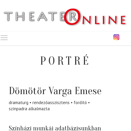
Toggle main menu visibility
PORTRÉ
Dömötör Varga Emese
dramaturg
rendezőasszisztens
fordító
színpadra alkalmazta
Színházi munkái adatbázisunkban