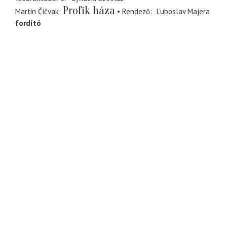
Profik háza
Martin Čičvak
Rendező
L’uboslav Majera
fordító