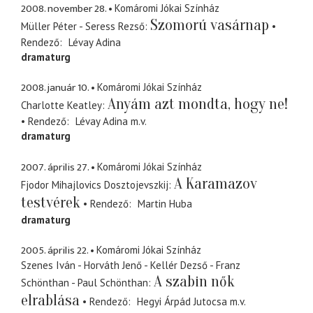
2008. november 28.
Komáromi Jókai Színház
Szomorú vasárnap
Müller Péter - Seress Rezső
Rendező
Lévay Adina
dramaturg
2008. január 10.
Komáromi Jókai Színház
Anyám azt mondta, hogy ne!
Charlotte Keatley
Rendező
Lévay Adina
m.v.
dramaturg
2007. április 27.
Komáromi Jókai Színház
A Karamazov
Fjodor Mihajlovics Dosztojevszkij
testvérek
Rendező
Martin Huba
dramaturg
2005. április 22.
Komáromi Jókai Színház
Szenes Iván - Horváth Jenő - Kellér Dezső - Franz
A szabin nők
Schönthan - Paul Schönthan
elrablása
Rendező
Hegyi Árpád Jutocsa
m.v.