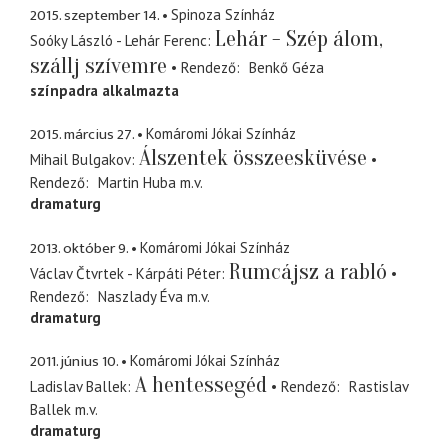
2015. szeptember 14.
Spinoza Színház
Lehár - Szép álom,
Soóky László - Lehár Ferenc
szállj szívemre
Rendező
Benkő Géza
színpadra alkalmazta
2015. március 27.
Komáromi Jókai Színház
Álszentek összeesküvése
Mihail Bulgakov
Rendező
Martin Huba
m.v.
dramaturg
2013. október 9.
Komáromi Jókai Színház
Rumcájsz a rabló
Václav Čtvrtek - Kárpáti Péter
Rendező
Naszlady Éva
m.v.
dramaturg
2011. június 10.
Komáromi Jókai Színház
A hentessegéd
Ladislav Ballek
Rendező
Rastislav
Ballek
m.v.
dramaturg