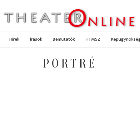
Hírek
Írások
Bemutatók
HTMSZ
Képügynöksé
PORTRÉ