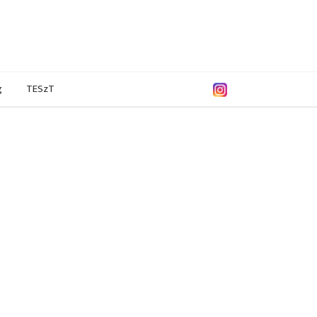
g
TESzT