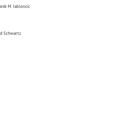
nik M. Iabloncic
id Schwartz