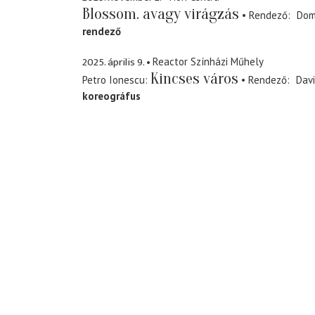
Blossom. avagy virágzás
Rendező
Domi
rendező
2025. április 9.
Reactor Színházi Műhely
Kincses város
Petro Ionescu
Rendező
Dav
koreográfus