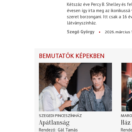
Kétszáz éve Percy B. Shelley és fe
évesen így írta meg az ikonikussá
szeret borzongani. Itt csak a 16 
látványszínház.
2026. március 
Szegő György
BEMUTATÓK KÉPEKBEN
SZEGEDI PINCESZÍNHÁZ
MARO
Apátlanság
Ház 
Rendező
Gál Tamás
Rend