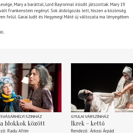
lesége, Mary a baráttal, Lord Bayronnal írósdit játszottak. Mary 19
 vált Frankenstein regényt. Sok átdolgozás lett, hiszen a közönség
éven felül. Garai Judit és Hegymegi Máté új változata ma lényegében
10.
SVÁSÁRHELYI SZINHÁZ
GYULAI VÁRSZÍNHÁZ
a blokkok között
Ikrek – kettő
ező
Radu Afrim
Rendező
Árkosi Árpád