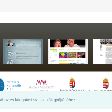
hoz és látogatási statisztikák gyűjtéséhez.