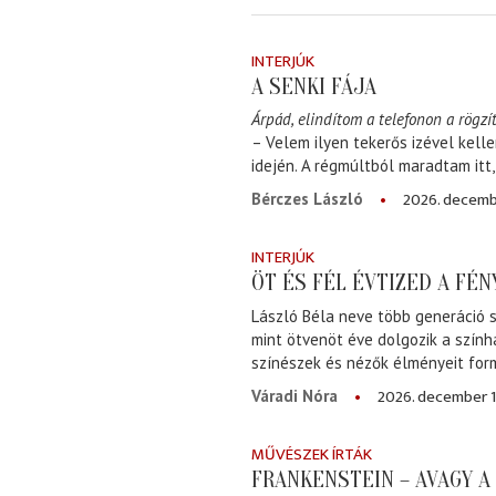
INTERJÚK
A SENKI FÁJA
Árpád, elindítom a telefonon a rögzít
– Velem ilyen tekerős izével kell
idején. A régmúltból maradtam itt
2026. decemb
Bérczes László
INTERJÚK
ÖT ÉS FÉL ÉVTIZED A FÉ
László Béla neve több generáció s
mint ötvenöt éve dolgozik a szính
színészek és nézők élményeit for
2026. december 1
Váradi Nóra
MŰVÉSZEK ÍRTÁK
FRANKENSTEIN – AVAGY 