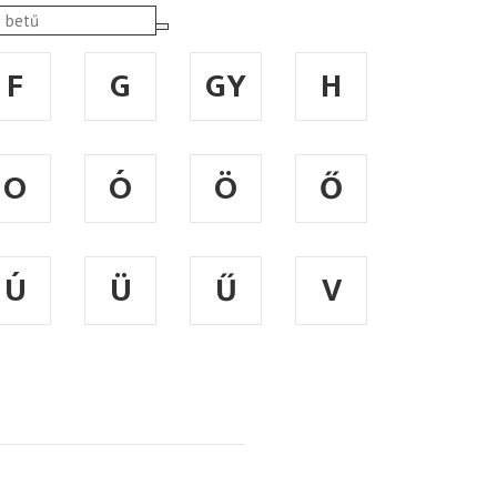
F
G
GY
H
O
Ó
Ö
Ő
Ú
Ü
Ű
V