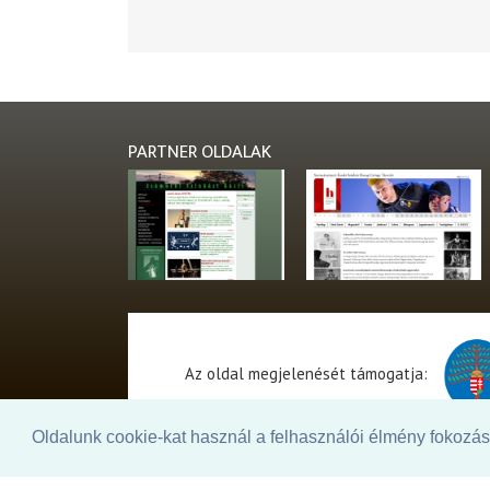
PARTNER OLDALAK
Az oldal megjelenését támogatja:
Oldalunk cookie-kat használ a felhasználói élmény fokozásá
© 2026. - THEATER Online -
theater.hu