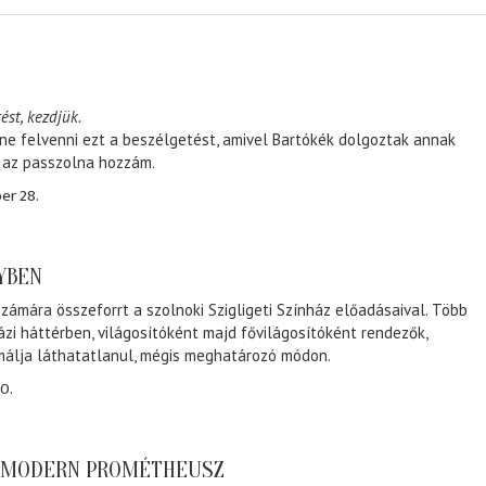
ést, kezdjük.
ene felvenni ezt a beszélgetést, amivel Bartókék dolgoztak annak
, az passzolna hozzám.
er 28.
NYBEN
zámára összeforrt a szolnoki Szigligeti Színház előadásaival. Több
ázi háttérben, világosítóként majd fővilágosítóként rendezők,
málja láthatatlanul, mégis meghatározó módon.
0.
A MODERN PROMÉTHEUSZ