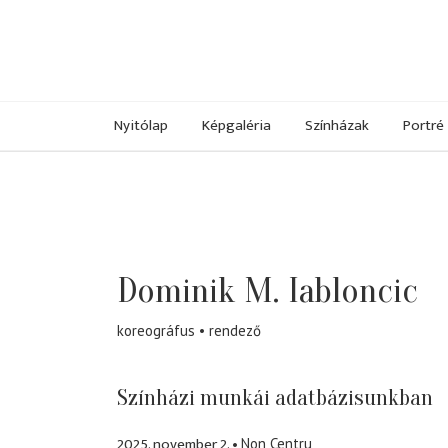
Nyitólap
Képgaléria
Színházak
Portré
Dominik M. Iabloncic
koreográfus
rendező
Színházi munkái adatbázisunkban
2025. november 2.
Non Centru