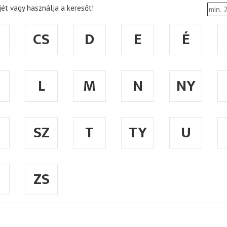
ét vagy használja a keresőt!
CS
D
E
É
L
M
N
NY
SZ
T
TY
U
ZS