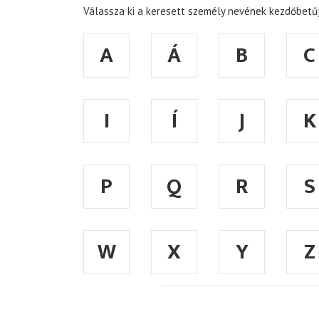
Válassza ki a keresett személy nevének kezdőbetűj
A
Á
B
C
I
Í
J
K
P
Q
R
S
W
X
Y
Z