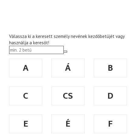
Válassza ki a keresett személy nevének kezdőbetűjét vagy
használja a keresőt!
A
Á
B
C
CS
D
E
É
F