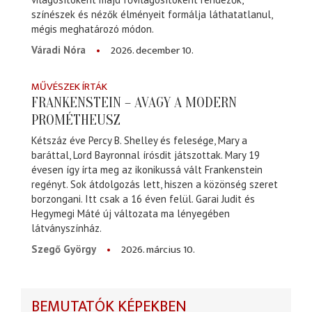
színészek és nézők élményeit formálja láthatatlanul,
mégis meghatározó módon.
2026. december 10.
Váradi Nóra
MŰVÉSZEK ÍRTÁK
FRANKENSTEIN – AVAGY A MODERN
PROMÉTHEUSZ
Kétszáz éve Percy B. Shelley és felesége, Mary a
baráttal, Lord Bayronnal írósdit játszottak. Mary 19
évesen így írta meg az ikonikussá vált Frankenstein
regényt. Sok átdolgozás lett, hiszen a közönség szeret
borzongani. Itt csak a 16 éven felül. Garai Judit és
Hegymegi Máté új változata ma lényegében
látványszínház.
2026. március 10.
Szegő György
BEMUTATÓK KÉPEKBEN