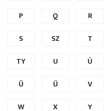
P
Q
R
S
SZ
T
TY
U
Ú
Ü
Ű
V
W
X
Y