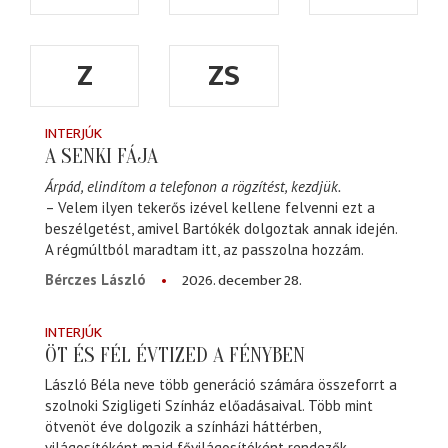
Z
ZS
INTERJÚK
A SENKI FÁJA
Árpád, elindítom a telefonon a rögzítést, kezdjük.
– Velem ilyen tekerős izével kellene felvenni ezt a
beszélgetést, amivel Bartókék dolgoztak annak idején.
A régmúltból maradtam itt, az passzolna hozzám.
2026. december 28.
Bérczes László
INTERJÚK
ÖT ÉS FÉL ÉVTIZED A FÉNYBEN
László Béla neve több generáció számára összeforrt a
szolnoki Szigligeti Színház előadásaival. Több mint
ötvenöt éve dolgozik a színházi háttérben,
világosítóként majd fővilágosítóként rendezők,