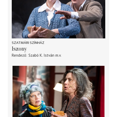
SZATMÁRI SZÍNHÁZ
Iszony
Rendező
Szabó K. István
m.v.