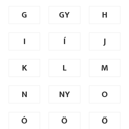
G
GY
H
I
Í
J
K
L
M
N
NY
O
Ó
Ö
Ő