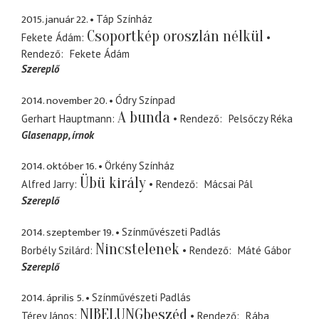
2015. január 22.
Táp Színház
Csoportkép oroszlán nélkül
Fekete Ádám
Rendező
Fekete Ádám
Szereplő
2014. november 20.
Ódry Színpad
A bunda
Gerhart Hauptmann
Rendező
Pelsőczy Réka
Glasenapp
írnok
2014. október 16.
Örkény Színház
Übü király
Alfred Jarry
Rendező
Mácsai Pál
Szereplő
2014. szeptember 19.
Színművészeti Padlás
Nincstelenek
Borbély Szilárd
Rendező
Máté Gábor
Szereplő
2014. április 5.
Színművészeti Padlás
NIBELUNGbeszéd
Térey János
Rendező
Rába