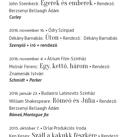
Egerek és emberek
John Steinbeck
Rendező
Berzsenyi Bellaagh Ádám
Curley
2016. november 16.
Ódry Színpad
Úton
Dékány Barnabás
Rendező
Dékány Barnabás
Szereplő
író
rendező
2016. november 4.
Átrium Film-Színház
Egy, kettő, három
Molnár Ferenc
Rendező
Znamenák István
Schmidt
Parker
2016. január 23.
Budaörsi Latinovits Színház
Rómeó és Júlia
William Shakespeare
Rendező
Berzsenyi Bellaagh Ádám
Rómeó
Montague fia
2015. október 7.
Orlai Produkciós Iroda
Száll a kakukk fészkére
Ken Kesey
Rendező