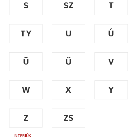
S
SZ
T
TY
U
Ú
Ü
Ű
V
W
X
Y
Z
ZS
INTERJÚK