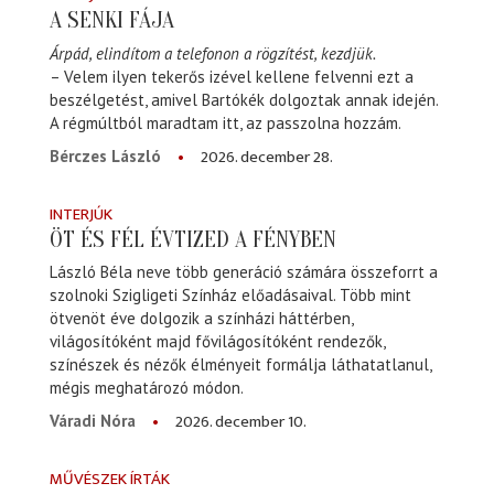
A SENKI FÁJA
Árpád, elindítom a telefonon a rögzítést, kezdjük.
– Velem ilyen tekerős izével kellene felvenni ezt a
beszélgetést, amivel Bartókék dolgoztak annak idején.
A régmúltból maradtam itt, az passzolna hozzám.
2026. december 28.
Bérczes László
INTERJÚK
ÖT ÉS FÉL ÉVTIZED A FÉNYBEN
László Béla neve több generáció számára összeforrt a
szolnoki Szigligeti Színház előadásaival. Több mint
ötvenöt éve dolgozik a színházi háttérben,
világosítóként majd fővilágosítóként rendezők,
színészek és nézők élményeit formálja láthatatlanul,
mégis meghatározó módon.
2026. december 10.
Váradi Nóra
MŰVÉSZEK ÍRTÁK