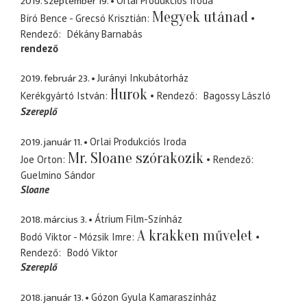
2019. szeptember 19.
Orlai Produkciós Iroda
Megyek utánad
Bíró Bence - Grecsó Krisztián
Rendező
Dékány Barnabás
rendező
2019. február 23.
Jurányi Inkubátorház
Hurok
Kerékgyártó István
Rendező
Bagossy László
Szereplő
2019. január 11.
Orlai Produkciós Iroda
Mr. Sloane szórakozik
Joe Orton
Rendező
Guelmino Sándor
Sloane
2018. március 3.
Átrium Film-Színház
A krakken művelet
Bodó Viktor - Mózsik Imre
Rendező
Bodó Viktor
Szereplő
2018. január 13.
Gózon Gyula Kamaraszínház