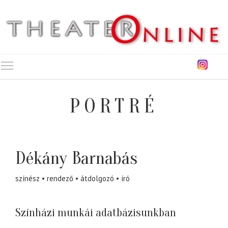
Toggle main menu visibility
PORTRÉ
Dékány Barnabás
színész
rendező
átdolgozó
író
Színházi munkái adatbázisunkban