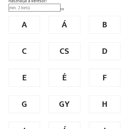
használja a keresőt!
A
Á
B
C
CS
D
E
É
F
G
GY
H