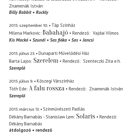
Znamenák István
Billy Babbit
Ruckly
2015. szeptember 10.
Táp Színház
Babahajó
Milena Markovic
Rendező
Vajdai Vilmos
Kis Mackó
Szundi
Sas fióka
Sas
Jancsi
2015. július 23.
Dunaparti Művelődési Ház
Szerelem
Barta Lajos
Rendező
Szenteczki Zita
e.h.
Szereplő
2015. július 9.
Kőszegi Várszínház
A falu rossza
Tóth Ede
Rendező
Znamenák István
Szereplő
2015. március 13.
Színművészeti Padlás
Solaris
Dékány Barnabás - Stanislaw Lem
Rendező
Dékány Barnabás
átdolgozó
rendező