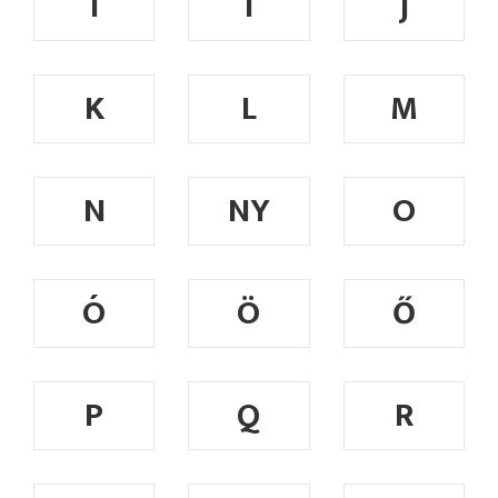
I
Í
J
K
L
M
N
NY
O
Ó
Ö
Ő
P
Q
R