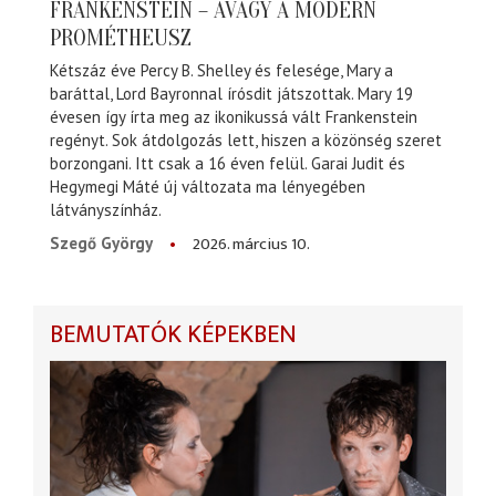
FRANKENSTEIN – AVAGY A MODERN
PROMÉTHEUSZ
Kétszáz éve Percy B. Shelley és felesége, Mary a
baráttal, Lord Bayronnal írósdit játszottak. Mary 19
évesen így írta meg az ikonikussá vált Frankenstein
regényt. Sok átdolgozás lett, hiszen a közönség szeret
borzongani. Itt csak a 16 éven felül. Garai Judit és
Hegymegi Máté új változata ma lényegében
látványszínház.
2026. március 10.
Szegő György
BEMUTATÓK KÉPEKBEN