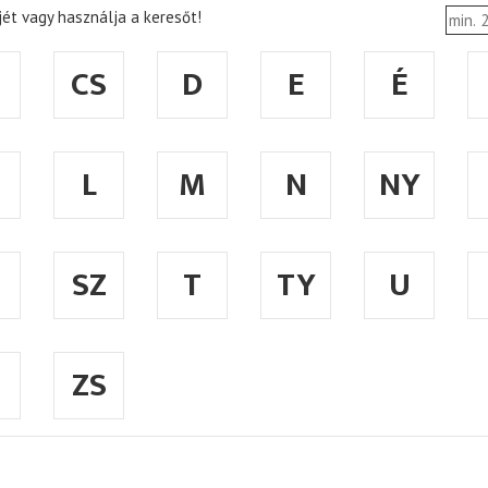
ét vagy használja a keresőt!
CS
D
E
É
L
M
N
NY
SZ
T
TY
U
ZS