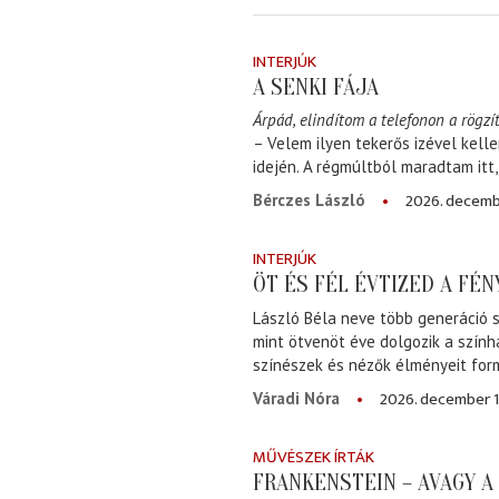
INTERJÚK
A SENKI FÁJA
Árpád, elindítom a telefonon a rögzít
– Velem ilyen tekerős izével kell
idején. A régmúltból maradtam itt
2026. decemb
Bérczes László
INTERJÚK
ÖT ÉS FÉL ÉVTIZED A FÉ
László Béla neve több generáció s
mint ötvenöt éve dolgozik a szính
színészek és nézők élményeit for
2026. december 1
Váradi Nóra
MŰVÉSZEK ÍRTÁK
FRANKENSTEIN – AVAGY 