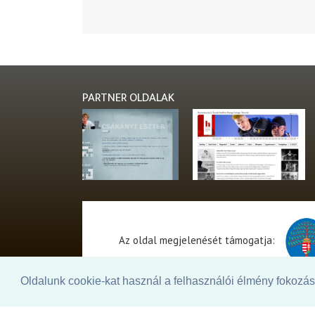
PARTNER OLDALAK
Az oldal megjelenését támogatja:
Oldalunk cookie-kat használ a felhasználói élmény fokozásá
© 2026. - THEATER Online -
theater.hu