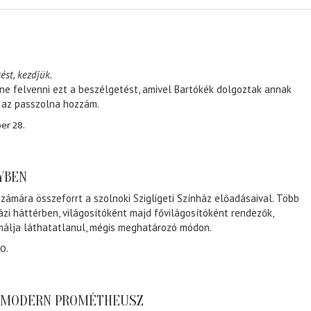
ést, kezdjük.
ene felvenni ezt a beszélgetést, amivel Bartókék dolgoztak annak
, az passzolna hozzám.
er 28.
NYBEN
zámára összeforrt a szolnoki Szigligeti Színház előadásaival. Több
ázi háttérben, világosítóként majd fővilágosítóként rendezők,
málja láthatatlanul, mégis meghatározó módon.
0.
A MODERN PROMÉTHEUSZ