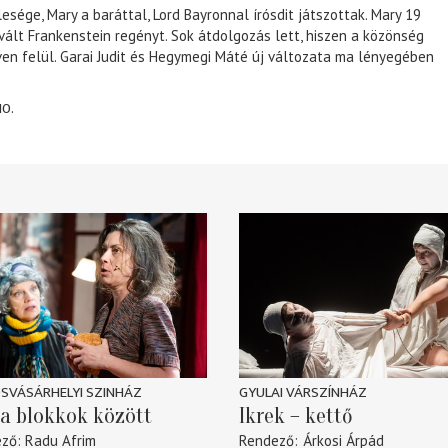
lesége, Mary a baráttal, Lord Bayronnal írósdit játszottak. Mary 19
 vált Frankenstein regényt. Sok átdolgozás lett, hiszen a közönség
éven felül. Garai Judit és Hegymegi Máté új változata ma lényegében
10.
SVÁSÁRHELYI SZINHÁZ
GYULAI VÁRSZÍNHÁZ
a blokkok között
Ikrek – kettő
ező
Radu Afrim
Rendező
Árkosi Árpád