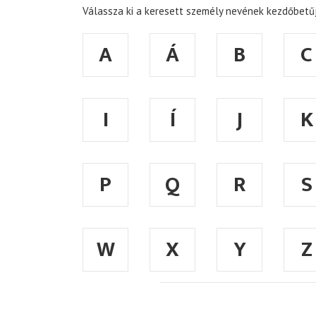
Válassza ki a keresett személy nevének kezdőbetűj
A
Á
B
C
I
Í
J
K
P
Q
R
S
W
X
Y
Z