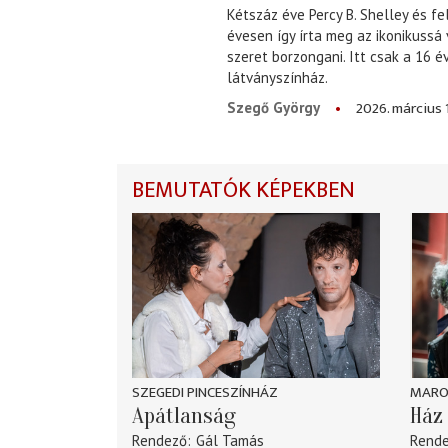
Kétszáz éve Percy B. Shelley és fe
évesen így írta meg az ikonikussá
szeret borzongani. Itt csak a 16 
látványszínház.
2026. március 
Szegő György
BEMUTATÓK KÉPEKBEN
SZEGEDI PINCESZÍNHÁZ
MARO
Apátlanság
Ház 
Rendező
Gál Tamás
Rend