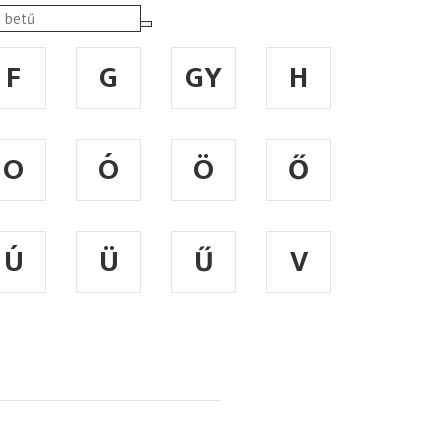
F
G
GY
H
O
Ó
Ö
Ő
Ú
Ü
Ű
V