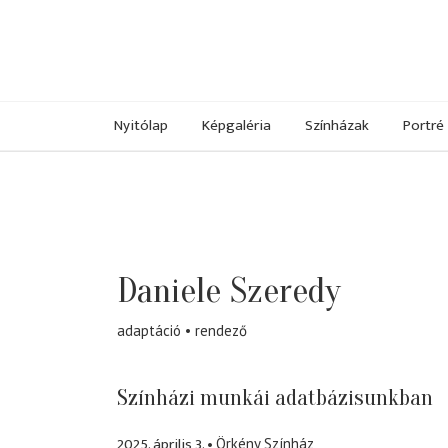
Nyitólap
Képgaléria
Színházak
Portré
Daniele Szeredy
adaptáció
rendező
Színházi munkái adatbázisunkban
2025. április 3.
Örkény Színház