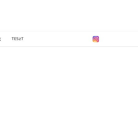
g
TESzT