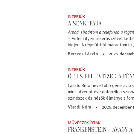
INTERJÚK
A SENKI FÁJA
Árpád, elindítom a telefonon a rögzít
– Velem ilyen tekerős izével kell
idején. A régmúltból maradtam itt
2026. decemb
Bérczes László
INTERJÚK
ÖT ÉS FÉL ÉVTIZED A FÉ
László Béla neve több generáció s
mint ötvenöt éve dolgozik a szính
színészek és nézők élményeit for
2026. december 1
Váradi Nóra
MŰVÉSZEK ÍRTÁK
FRANKENSTEIN – AVAGY 