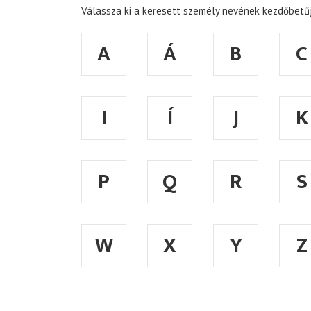
Válassza ki a keresett személy nevének kezdőbetűj
A
Á
B
C
I
Í
J
K
P
Q
R
S
W
X
Y
Z