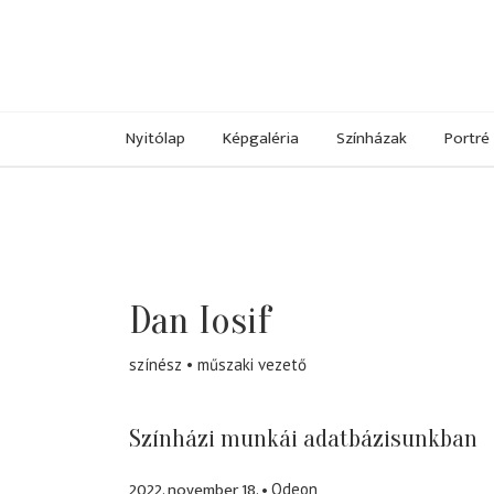
Nyitólap
Képgaléria
Színházak
Portré
Dan Iosif
színész
műszaki vezető
Színházi munkái adatbázisunkban
2022. november 18.
Odeon