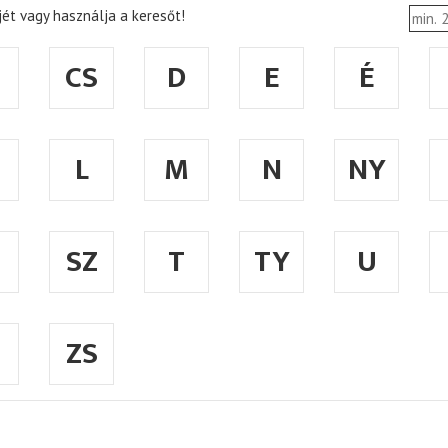
ét vagy használja a keresőt!
CS
D
E
É
L
M
N
NY
SZ
T
TY
U
ZS