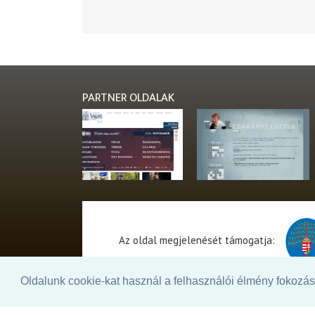
PARTNER OLDALAK
Az oldal megjelenését támogatja:
Oldalunk cookie-kat használ a felhasználói élmény fokozásá
© 2026. - THEATER Online -
theater.hu