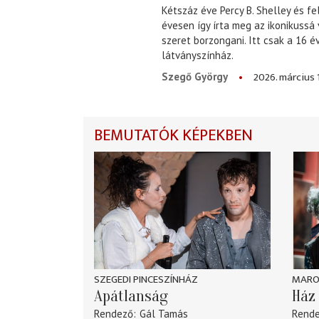
Kétszáz éve Percy B. Shelley és fe
évesen így írta meg az ikonikussá
szeret borzongani. Itt csak a 16 
látványszínház.
2026. március 
Szegő György
BEMUTATÓK KÉPEKBEN
SZEGEDI PINCESZÍNHÁZ
MARO
Apátlanság
Ház 
Rendező
Gál Tamás
Rend