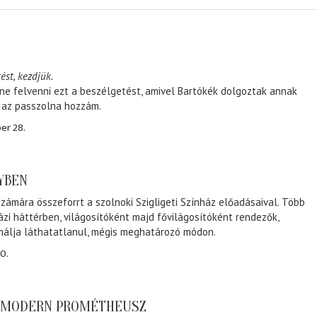
ést, kezdjük.
ene felvenni ezt a beszélgetést, amivel Bartókék dolgoztak annak
, az passzolna hozzám.
er 28.
NYBEN
zámára összeforrt a szolnoki Szigligeti Színház előadásaival. Több
ázi háttérben, világosítóként majd fővilágosítóként rendezők,
málja láthatatlanul, mégis meghatározó módon.
0.
A MODERN PROMÉTHEUSZ