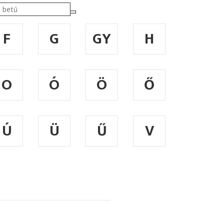
F
G
GY
H
O
Ó
Ö
Ő
Ú
Ü
Ű
V