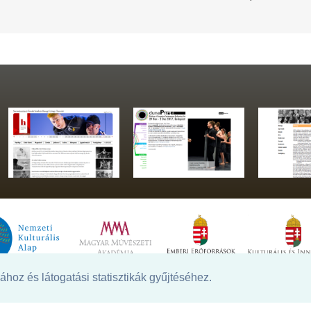
hoz és látogatási statisztikák gyűjtéséhez.