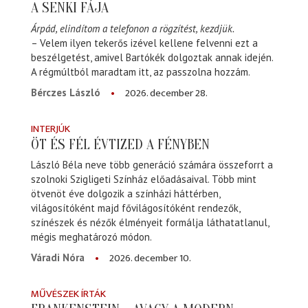
A SENKI FÁJA
Árpád, elindítom a telefonon a rögzítést, kezdjük.
– Velem ilyen tekerős izével kellene felvenni ezt a
beszélgetést, amivel Bartókék dolgoztak annak idején.
A régmúltból maradtam itt, az passzolna hozzám.
2026. december 28.
Bérczes László
INTERJÚK
ÖT ÉS FÉL ÉVTIZED A FÉNYBEN
László Béla neve több generáció számára összeforrt a
szolnoki Szigligeti Színház előadásaival. Több mint
ötvenöt éve dolgozik a színházi háttérben,
világosítóként majd fővilágosítóként rendezők,
színészek és nézők élményeit formálja láthatatlanul,
mégis meghatározó módon.
2026. december 10.
Váradi Nóra
MŰVÉSZEK ÍRTÁK