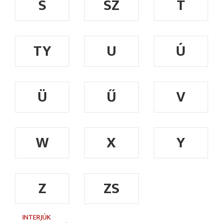
S
SZ
T
TY
U
Ú
Ü
Ű
V
W
X
Y
Z
ZS
INTERJÚK