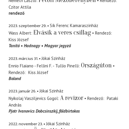
Németh László
Rendező
Czitor Attila
rendező
2023. szeptember 29.
Sík Ferenc Kamaraszínház
Elvásik a veres csillag
Wass Albert
Rendező
Kiss József
Tanító
Hadnagy
Magyar jegyző
2023. március 31.
Jókai Szinház
Országúton
Ennio Flaiano - Fellini F. - Tullio Pinelli
Rendező
Kiss József
Bolond
2023. január 26.
Jókai Szinház
A revizor
Nyikolaj Vasziljevics Gogol
Rendező
Pataki
András
Pjotr Ivanovics Dobcsinszkij
földbirtokos
2022. november 23.
Jókai Szinház