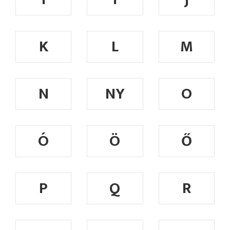
K
L
M
N
NY
O
Ó
Ö
Ő
P
Q
R