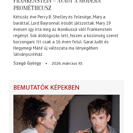
FRANKENSTEIN – AVAGY A MODERN
PROMÉTHEUSZ
Kétszáz éve Percy B. Shelley és felesége, Mary a
baráttal, Lord Bayronnal írósdit játszottak. Mary 19
évesen így írta meg az ikonikussá vált Frankenstein
regényt. Sok átdolgozás lett, hiszen a közönség szeret
borzongani. Itt csak a 16 éven felül. Garai Judit és
Hegymegi Máté új változata ma lényegében
látványszínház.
2026. március 10.
Szegő György
BEMUTATÓK KÉPEKBEN