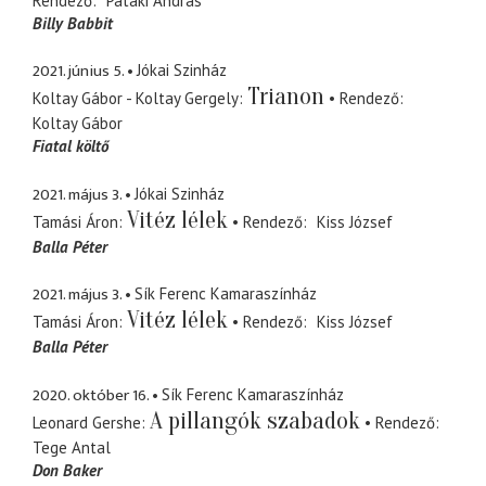
Rendező
Pataki András
Billy Babbit
2021. június 5.
Jókai Szinház
Trianon
Koltay Gábor - Koltay Gergely
Rendező
Koltay Gábor
Fiatal költő
2021. május 3.
Jókai Szinház
Vitéz lélek
Tamási Áron
Rendező
Kiss József
Balla Péter
2021. május 3.
Sík Ferenc Kamaraszínház
Vitéz lélek
Tamási Áron
Rendező
Kiss József
Balla Péter
2020. október 16.
Sík Ferenc Kamaraszínház
A pillangók szabadok
Leonard Gershe
Rendező
Tege Antal
Don Baker