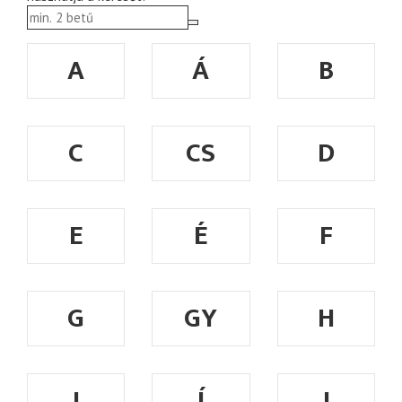
A
Á
B
C
CS
D
E
É
F
G
GY
H
I
Í
J