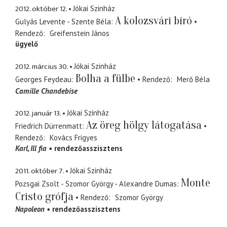
2012. október 12.
Jókai Szinház
A kolozsvári bíró
Gulyás Levente - Szente Béla
Rendező
Greifenstein János
ügyelő
2012. március 30.
Jókai Szinház
Bolha a fülbe
Georges Feydeau
Rendező
Merő Béla
Camille Chandebise
2012. január 13.
Jókai Szinház
Az öreg hölgy látogatása
Friedrich Dürrenmatt
Rendező
Kovács Frigyes
Karl
Ill fia
rendezőasszisztens
2011. október 7.
Jókai Szinház
Monte
Pozsgai Zsolt - Szomor György - Alexandre Dumas
Cristo grófja
Rendező
Szomor György
Napoleon
rendezőasszisztens