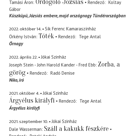
Ördögölő Józsiás
Tamási Áron
Rendező
Koltay
Gábor
Küszküpü
Józsiás embere, majd országnagy Tündérországban
2022. október 14.
Sík Ferenc Kamaraszínház
Tóték
Örkény István
Rendező
Tege Antal
Őrnagy
2022. április 22.
Jókai Szinház
Zorba, a
Joseph Stein - John Harold Kander - Fred Ebb
görög
Rendező
Radó Denise
Niko
író
2021. október 4.
Jókai Szinház
Árgyélus királyfi
Rendező
Tege Antal
Árgyélus királyfi
2021. szeptember 10.
Jókai Szinház
Száll a kakukk fészkére
Dale Wasserman