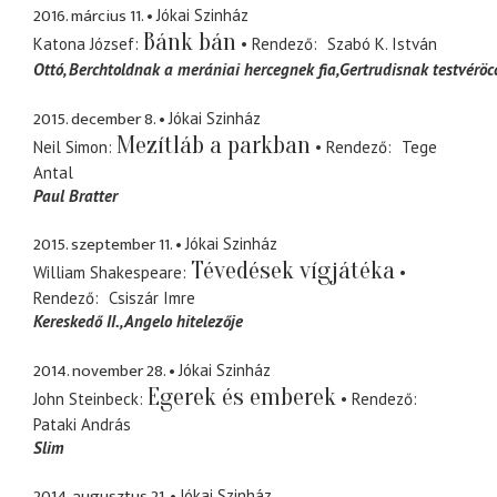
2016. március 11.
Jókai Szinház
Bánk bán
Katona József
Rendező
Szabó K. István
Ottó
Berchtoldnak a merániai hercegnek fia,Gertrudisnak testvéröc
2015. december 8.
Jókai Szinház
Mezítláb a parkban
Neil Simon
Rendező
Tege
Antal
Paul Bratter
2015. szeptember 11.
Jókai Szinház
Tévedések vígjátéka
William Shakespeare
Rendező
Csiszár Imre
Kereskedő II.
Angelo hitelezője
2014. november 28.
Jókai Szinház
Egerek és emberek
John Steinbeck
Rendező
Pataki András
Slim
2014. augusztus 21.
Jókai Szinház