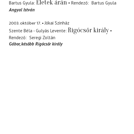
Életek árán
Bartus Gyula
Rendező
Bartus Gyula
Angyal István
2003. október 17.
Jókai Szinház
Rigócsőr király
Szente Béla - Gulyás Levente
Rendező
Seregi Zoltán
Gábor
később Rigócsőr király