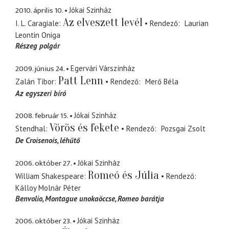
2010. április 10.
Jókai Szinház
Az elveszett levél
I. L. Caragiale
Rendező
Laurian
Leontin Oniga
Részeg polgár
2009. június 24.
Egervári Várszínház
Patt Lenn
Zalán Tibor
Rendező
Merő Béla
Az egyszeri bíró
2008. február 15.
Jókai Szinház
Vörös és fekete
Stendhal
Rendező
Pozsgai Zsolt
De Croisenois
léhűtő
2006. október 27.
Jókai Szinház
Romeó és Júlia
William Shakespeare
Rendező
Kálloy Molnár Péter
Benvolio
Montague unokaöccse, Romeo barátja
2006. október 23.
Jókai Szinház