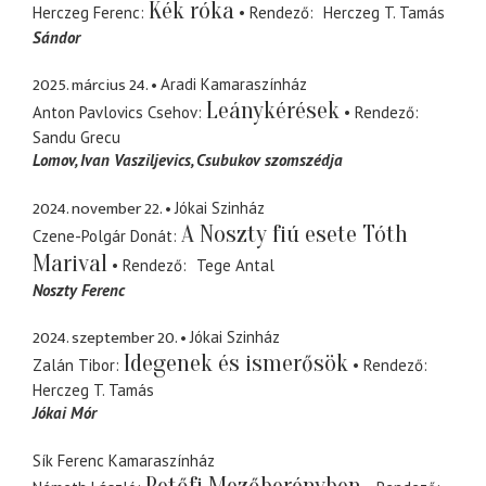
Kék róka
Herczeg Ferenc
Rendező
Herczeg T. Tamás
Sándor
2025. március 24.
Aradi Kamaraszínház
Leánykérések
Anton Pavlovics Csehov
Rendező
Sandu Grecu
Lomov
Ivan Vasziljevics, Csubukov szomszédja
2024. november 22.
Jókai Szinház
A Noszty fiú esete Tóth
Czene-Polgár Donát
Marival
Rendező
Tege Antal
Noszty Ferenc
2024. szeptember 20.
Jókai Szinház
Idegenek és ismerősök
Zalán Tibor
Rendező
Herczeg T. Tamás
Jókai Mór
Sík Ferenc Kamaraszínház
Petőfi Mezőberényben