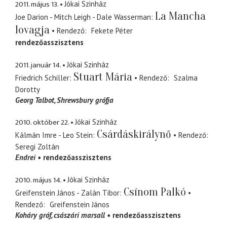
2011. május 13.
Jókai Szinház
La Mancha
Joe Darion - Mitch Leigh - Dale Wasserman
lovagja
Rendező
Fekete Péter
rendezőasszisztens
2011. január 14.
Jókai Szinház
Stuart Mária
Friedrich Schiller
Rendező
Szalma
Dorotty
Georg Talbot
Shrewsbury grófja
2010. október 22.
Jókai Szinház
Csárdáskirálynő
Kálmán Imre - Leo Stein
Rendező
Seregi Zoltán
Endrei
rendezőasszisztens
2010. május 14.
Jókai Szinház
Csínom Palkó
Greifenstein János - Zalán Tibor
Rendező
Greifenstein János
Koháry gróf
császári marsall
rendezőasszisztens