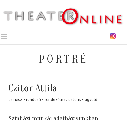
Toggle main menu visibility
PORTRÉ
Czitor Attila
színész
rendező
rendezőasszisztens
ügyelő
Színházi munkái adatbázisunkban