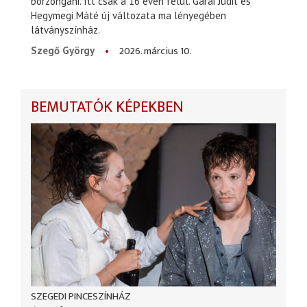
borzongani. Itt csak a 16 éven felül. Garai Judit és
Hegymegi Máté új változata ma lényegében
látványszínház.
2026. március 10.
Szegő György
BEMUTATÓK KÉPEKBEN
SZEGEDI PINCESZÍNHÁZ