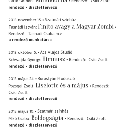
Mirandolina
Carlo Goldoni
Rendező
Csiki Zsolt
rendező
díszlettervező
2013. november 15.
Szatmári színház
Finito avagy a Magyar Zombi
Tasnádi István
Rendező
Tasnádi Csaba
m.v.
a rendező munkatársa
2013. október 5.
Ács Alajos Stúdió
Himnusz
Schwajda György
Rendező
Csiki Zsolt
rendező
díszlettervező
2013. május 24.
Borostyán Produkció
Liselotte és a május
Pozsgai Zsolt
Rendező
Csiki Zsolt
rendező
díszlettervező
2013. május 10.
Szatmári színház
Boldogságia
Mikó Csaba
Rendező
Csiki Zsolt
rendező
díszlettervező