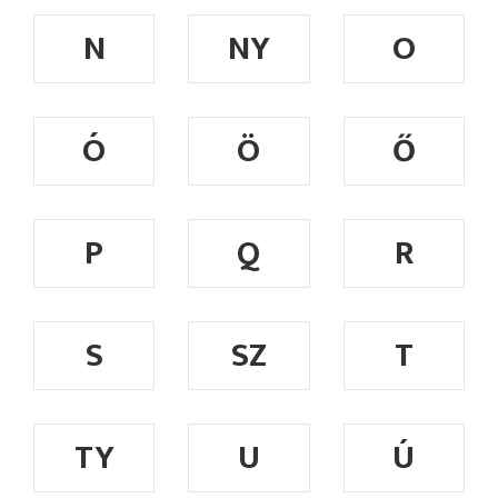
N
NY
O
Ó
Ö
Ő
P
Q
R
S
SZ
T
TY
U
Ú