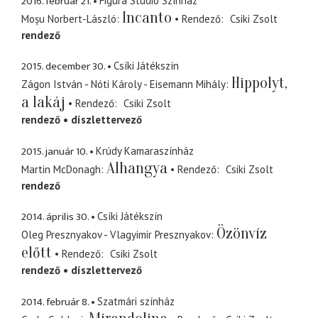
2016. február 21.
Figura Stúdió Színház
Incanto
Moșu Norbert-László
Rendező
Csiki Zsolt
rendező
2015. december 30.
Csíki Játékszín
Hippolyt,
Zágon István - Nóti Károly - Eisemann Mihály
a lakáj
Rendező
Csiki Zsolt
rendező
díszlettervező
2015. január 10.
Krúdy Kamaraszínház
Alhangya
Martin McDonagh
Rendező
Csiki Zsolt
rendező
2014. április 30.
Csíki Játékszín
Özönvíz
Oleg Presznyakov - Vlagyimir Presznyakov
előtt
Rendező
Csiki Zsolt
rendező
díszlettervező
2014. február 8.
Szatmári színház