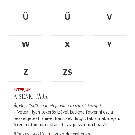
Ü
Ű
V
W
X
Y
Z
ZS
INTERJÚK
A SENKI FÁJA
Árpád, elindítom a telefonon a rögzítést, kezdjük.
– Velem ilyen tekerős izével kellene felvenni ezt a
beszélgetést, amivel Bartókék dolgoztak annak idején.
A régmúltból maradtam itt, az passzolna hozzám.
2026. december 28.
Bérczes László