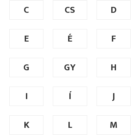
C
CS
D
E
É
F
G
GY
H
I
Í
J
K
L
M