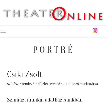
Toggle main menu visibility
PORTRÉ
Csiki Zsolt
színész
rendező
díszlettervező
a rendező munkatársa
Színházi munkái adatbázisunkban