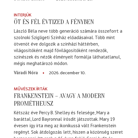
INTERJÚK
ÖT ÉS FÉL ÉVTIZED A FÉNYBEN
László Béla neve több generáció számára összeforrt a
szolnoki Szigligeti Színház előadásaival. Több mint
ötvenöt éve dolgozik a színházi háttérben,
világosítóként majd fővilágosítóként rendezők,
színészek és nézők élményeit formálja láthatatlanul,
mégis meghatározó módon.
2026. december 10.
Váradi Nóra
MŰVÉSZEK ÍRTÁK
FRANKENSTEIN – AVAGY A MODERN
PROMÉTHEUSZ
Kétszáz éve Percy B. Shelley és felesége, Mary a
baráttal, Lord Bayronnal írósdit játszottak. Mary 19
évesen így írta meg az ikonikussá vált Frankenstein
regényt. Sok átdolgozás lett, hiszen a közönség szeret