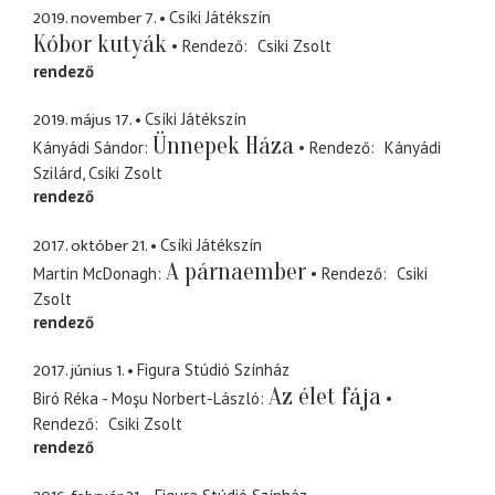
2019. november 7.
Csíki Játékszín
Kóbor kutyák
Rendező
Csiki Zsolt
rendező
2019. május 17.
Csíki Játékszín
Ünnepek Háza
Kányádi Sándor
Rendező
Kányádi
Szilárd
Csiki Zsolt
rendező
2017. október 21.
Csíki Játékszín
A párnaember
Martin McDonagh
Rendező
Csiki
Zsolt
rendező
2017. június 1.
Figura Stúdió Színház
Az élet fája
Biró Réka - Moşu Norbert-László
Rendező
Csiki Zsolt
rendező