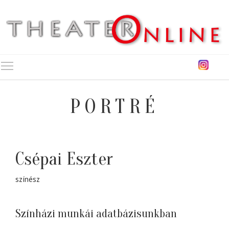
Toggle main menu visibility
PORTRÉ
Csépai Eszter
színész
Színházi munkái adatbázisunkban