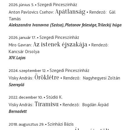
2026. június 5.
Szegedi Pinceszínház
Apátlanság
Anton Pavlovics Csehov
Rendező
Gál
Tamás
Alekszandra Ivanovna (Szása)
Platonov felesége, Trileckij húga
2026. január 17.
Szegedi Pinceszínház
Az istenek éjszakája
Miro Gavran
Rendező
Kancsár Orsolya
XIV. Lajos
2024. szeptember 12.
Szegedi Pinceszínház
Öröklétre
Visky András
Rendező
Nagyhegyesi Zoltán
Szereplő
2022. december 10.
Stúdió K.
Tiramisu
Visky András
Rendező
Bogdán Árpád
Bernadett
2018. augusztus 29.
Színházi Bázis