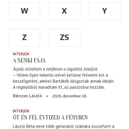
W
X
Y
Z
ZS
INTERJÚK
A SENKI FÁJA
Árpád, elindítom a telefonon a rögzítést, kezdjük.
– Velem ilyen tekerős izével kellene felvenni ezt a
beszélgetést, amivel Bartókék dolgoztak annak idején.
A régmúltból maradtam itt, az passzolna hozzám.
2026. december 28.
Bérczes László
INTERJÚK
ÖT ÉS FÉL ÉVTIZED A FÉNYBEN
László Béla neve több generáció számára összeforrt a