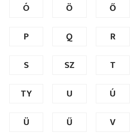
Ó
Ö
Ő
P
Q
R
S
SZ
T
TY
U
Ú
Ü
Ű
V