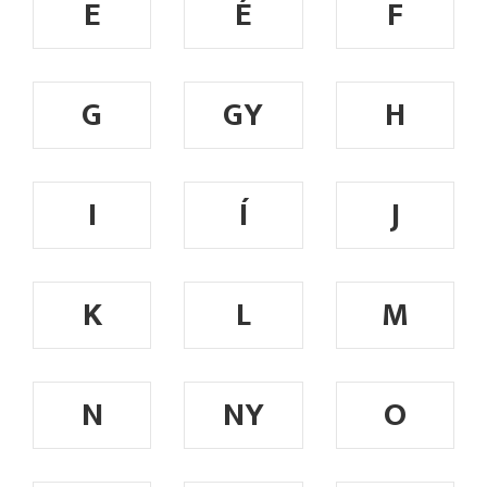
E
É
F
G
GY
H
I
Í
J
K
L
M
N
NY
O