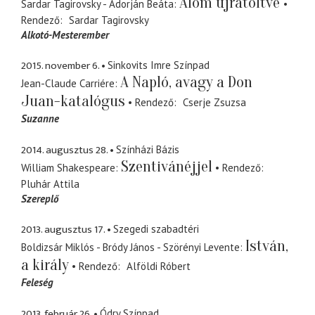
Álom újratöltve
Sardar Tagirovsky - Adorján Beáta
Rendező
Sardar Tagirovsky
Alkotó-Mesterember
2015. november 6.
Sinkovits Imre Színpad
A Napló, avagy a Don
Jean-Claude Carriére
Juan-katalógus
Rendező
Cserje Zsuzsa
Suzanne
2014. augusztus 28.
Színházi Bázis
Szentivánéjjel
William Shakespeare
Rendező
Pluhár Attila
Szereplő
2013. augusztus 17.
Szegedi szabadtéri
István,
Boldizsár Miklós - Bródy János - Szörényi Levente
a király
Rendező
Alföldi Róbert
Feleség
2013. február 26.
Ódry Színpad