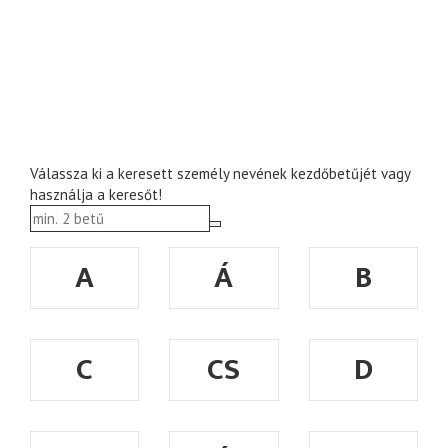
Válassza ki a keresett személy nevének kezdőbetűjét vagy
használja a keresőt!
A
Á
B
C
CS
D