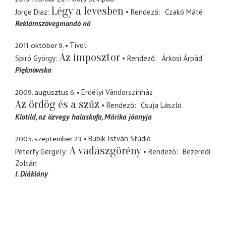
Légy a levesben
Jorge Diaz
Rendező
Czakó Máté
Reklámszövegmondó nő
2011. október 9.
Tivoli
Az imposztor
Spiró György
Rendező
Árkosi Árpád
Pięknowska
2009. augusztus 6.
Erdélyi Vándorszínház
Az ördög és a szűz
Rendező
Csuja László
Klotild
az özvegy halaskofa, Márika jóanyja
2005. szeptember 23.
Bubik István Stúdió
A vadászgörény
Péterfy Gergely
Rendező
Bezerédi
Zoltán
I. Diáklány