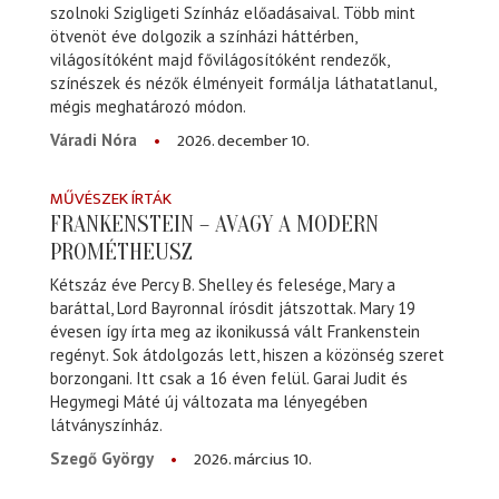
szolnoki Szigligeti Színház előadásaival. Több mint
ötvenöt éve dolgozik a színházi háttérben,
világosítóként majd fővilágosítóként rendezők,
színészek és nézők élményeit formálja láthatatlanul,
mégis meghatározó módon.
2026. december 10.
Váradi Nóra
MŰVÉSZEK ÍRTÁK
FRANKENSTEIN – AVAGY A MODERN
PROMÉTHEUSZ
Kétszáz éve Percy B. Shelley és felesége, Mary a
baráttal, Lord Bayronnal írósdit játszottak. Mary 19
évesen így írta meg az ikonikussá vált Frankenstein
regényt. Sok átdolgozás lett, hiszen a közönség szeret
borzongani. Itt csak a 16 éven felül. Garai Judit és
Hegymegi Máté új változata ma lényegében
látványszínház.
2026. március 10.
Szegő György