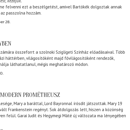
ést, kezdjük.
ene felvenni ezt a beszélgetést, amivel Bartókék dolgoztak annak
, az passzolna hozzám.
er 28.
NYBEN
zámára összeforrt a szolnoki Szigligeti Színház előadásaival. Több
ázi háttérben, világosítóként majd fővilágosítóként rendezők,
málja láthatatlanul, mégis meghatározó módon.
0.
A MODERN PROMÉTHEUSZ
lesége, Mary a baráttal, Lord Bayronnal írósdit játszottak. Mary 19
 vált Frankenstein regényt. Sok átdolgozás lett, hiszen a közönség
éven felül. Garai Judit és Hegymegi Máté új változata ma lényegében