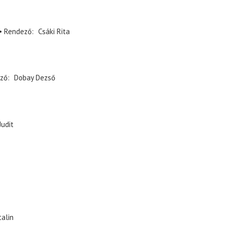
Rendező
Csáki Rita
ző
Dobay Dezső
Judit
alin