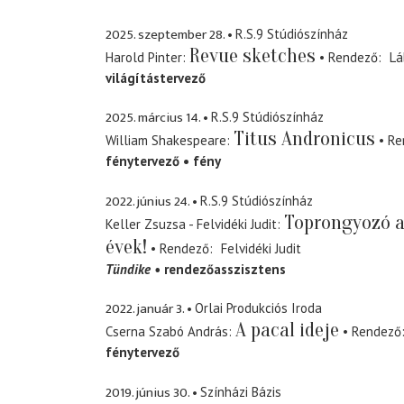
2025. szeptember 28.
R.S.9 Stúdiószínház
Revue sketches
Harold Pinter
Rendező
Lá
világítástervező
2025. március 14.
R.S.9 Stúdiószínház
Titus Andronicus
William Shakespeare
Re
fénytervező
fény
2022. június 24.
R.S.9 Stúdiószínház
Toprongyozó a
Keller Zsuzsa - Felvidéki Judit
évek!
Rendező
Felvidéki Judit
Tündike
rendezőasszisztens
2022. január 3.
Orlai Produkciós Iroda
A pacal ideje
Cserna Szabó András
Rendező
fénytervező
2019. június 30.
Színházi Bázis