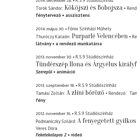
2014. december 28.
R.S.9 Stúdiószínház
Kököjszi és Bobojsza
Török Sándor
Rend
fénytervező
asszisztens
2014. május 30.
Főnix Színházi Műhely
Purparlé Velencében
Thuróczy Katalin
Re
látvány
a rendező munkatársa
2013. november 30.
R.S.9 Stúdiószínház
Tündérszép Ilona és Árgyélus királyf
Szereplő
animáció
2013. szeptember 18.
R.S.9 Stúdiószínház
A zlíni bőröző
Tamási Zoltán
Rendező
Tam
fény
2012. november 16.
R.S.9 Stúdiószínház
A fenyegetett gyilko
Podmaniczky Szilárd
Veres Dóra
Feketekalapos 2
videó