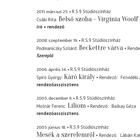
2011. március 25.
R.S.9 Stúdiószínház
Belső szoba - Virginia Woolf
Csáki Rita
író
rendező
2008. szeptember 19.
R.S.9 Stúdiószínház
Beckettre várva
Podmaniczky Szilárd
Rende
Szereplő
2006. április 14.
R.S.9 Stúdiószínház
Káró király
Spiró György
Rendező
Felvidéki 
rendezőasszisztens
2005. december 9.
R.S.9 Stúdiószínház
Liliom
Molnár Ferenc
Rendező
Balkay Géza
rendezőasszisztens
2005. június 18.
R.S.9 Stúdiószínház
Mesék a szerelemről
Rendező
Lábán Kat