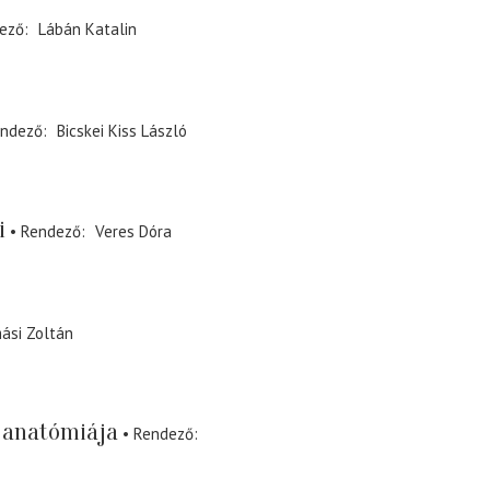
ező
Lábán Katalin
ndező
Bicskei Kiss László
i
Rendező
Veres Dóra
ási Zoltán
s anatómiája
Rendező