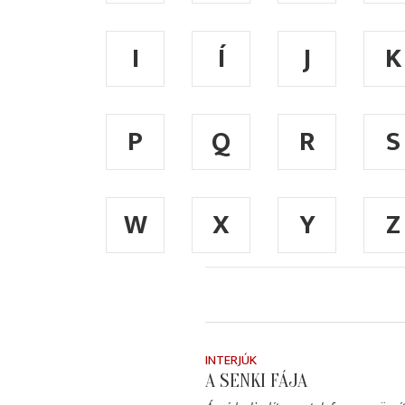
I
Í
J
K
P
Q
R
S
W
X
Y
Z
INTERJÚK
A SENKI FÁJA