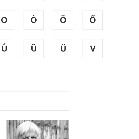
O
Ó
Ö
Ő
Ú
Ü
Ű
V