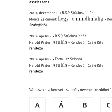
asszisztens
2004. december 21.
R.S.9 Stúdiószínház
Légy jó mindhalálig
Móricz Zsigmond
Re
Szobafőnök
2004. április 9.
R.S.9 Stúdiószínház
Árulás
Harold Pinter
Rendező
Csáki Rita
rendező
2004. április 9.
Formiusz Színház
Árulás
Harold Pinter
Rendező
Csáki Rita
rendező
Válassza ki a keresett személy nevének kezdőbetűj
A
Á
B
C