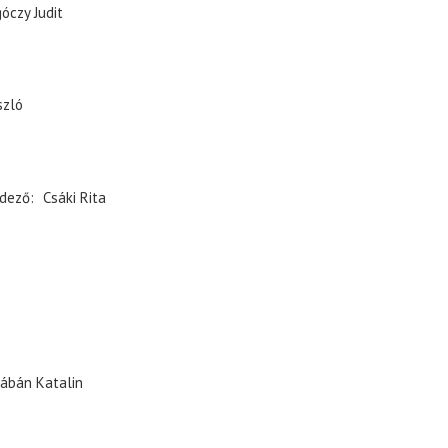
óczy Judit
szló
dező
Csáki Rita
ábán Katalin