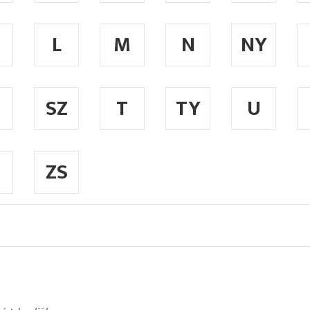
L
M
N
NY
SZ
T
TY
U
ZS