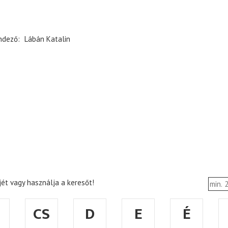
ndező
Lábán Katalin
ét vagy használja a keresőt!
CS
D
E
É