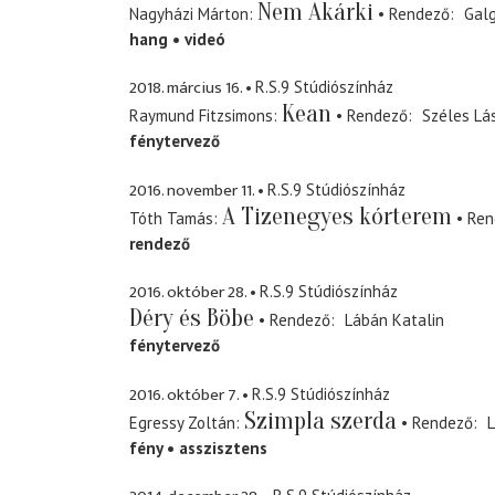
Nem Akárki
Nagyházi Márton
Rendező
Galg
hang
videó
2018. március 16.
R.S.9 Stúdiószínház
Kean
Raymund Fitzsimons
Rendező
Széles Lá
fénytervező
2016. november 11.
R.S.9 Stúdiószínház
A Tizenegyes kórterem
Tóth Tamás
Ren
rendező
2016. október 28.
R.S.9 Stúdiószínház
Déry és Böbe
Rendező
Lábán Katalin
fénytervező
2016. október 7.
R.S.9 Stúdiószínház
Szimpla szerda
Egressy Zoltán
Rendező
L
fény
asszisztens