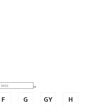
F
G
GY
H