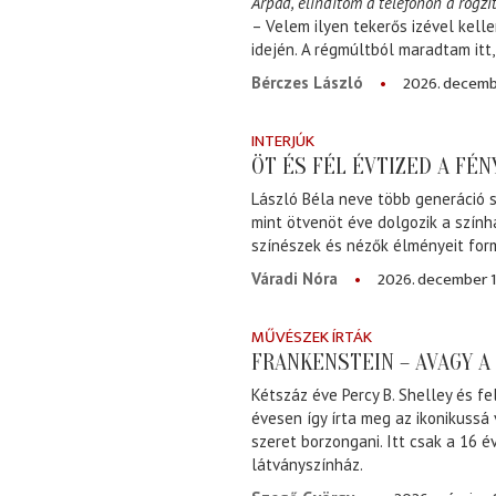
Árpád, elindítom a telefonon a rögzít
– Velem ilyen tekerős izével kell
idején. A régmúltból maradtam itt
2026. decemb
Bérczes László
INTERJÚK
ÖT ÉS FÉL ÉVTIZED A FÉ
László Béla neve több generáció s
mint ötvenöt éve dolgozik a szính
színészek és nézők élményeit for
2026. december 1
Váradi Nóra
MŰVÉSZEK ÍRTÁK
FRANKENSTEIN – AVAGY 
Kétszáz éve Percy B. Shelley és fe
évesen így írta meg az ikonikussá
szeret borzongani. Itt csak a 16 
látványszínház.