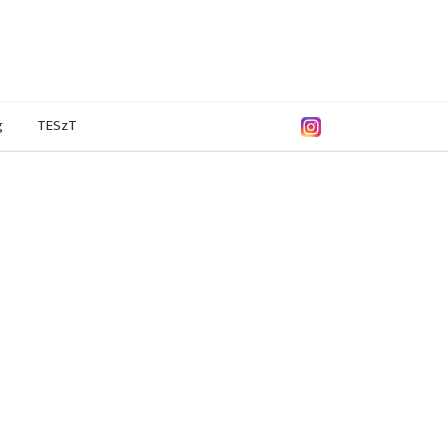
g
TESzT