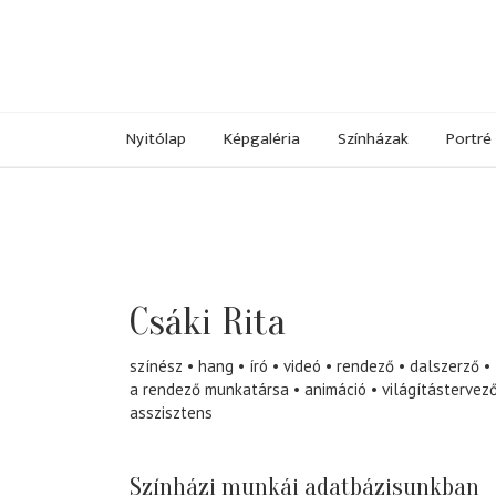
Nyitólap
Képgaléria
Színházak
Portré
Csáki Rita
színész
hang
író
videó
rendező
dalszerző
a rendező munkatársa
animáció
világítástervez
asszisztens
Színházi munkái adatbázisunkban