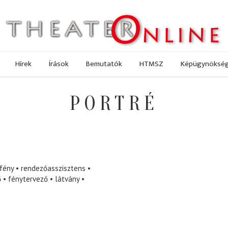
Hírek
Írások
Bemutatók
HTMSZ
Képügynöksé
PORTRÉ
fény
rendezőasszisztens
ő
fénytervező
látvány