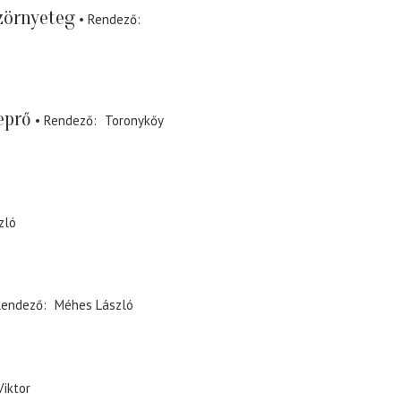
zörnyeteg
Rendező
eprő
Rendező
Toronykőy
zló
Rendező
Méhes László
Viktor