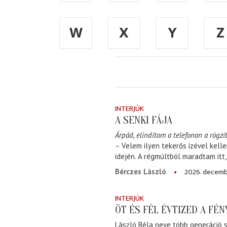
W
X
Y
Z
INTERJÚK
A SENKI FÁJA
Árpád, elindítom a telefonon a rögzít
– Velem ilyen tekerős izével kell
idején. A régmúltból maradtam itt
2026. decemb
Bérczes László
INTERJÚK
ÖT ÉS FÉL ÉVTIZED A FÉ
László Béla neve több generáció s