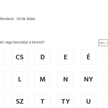
Rendező
Ottlik Ádám
ét vagy használja a keresőt!
CS
D
E
É
L
M
N
NY
SZ
T
TY
U