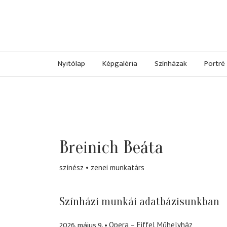
Nyitólap
Képgaléria
Színházak
Portré
Breinich Beáta
színész
zenei munkatárs
Színházi munkái adatbázisunkban
2026. május 9.
Opera – Eiffel Műhelyház