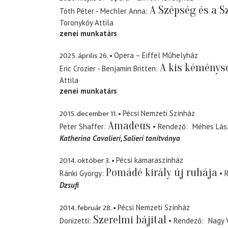
A Szépség és a S
Tóth Péter - Mechler Anna
Toronykőy Attila
zenei munkatárs
2025. április 26.
Opera – Eiffel Műhelyház
A kis kéménys
Eric Crozier - Benjamin Britten
Attila
zenei munkatárs
2015. december 11.
Pécsi Nemzeti Színház
Amadeus
Peter Shaffer
Rendező
Méhes Lás
Katherina Cavalieri
Salieri tanítványa
2014. október 3.
Pécsi kamaraszínház
Pomádé király új ruhája
Ránki György
Dzsufi
2014. február 28.
Pécsi Nemzeti Színház
Szerelmi bájital
Donizetti
Rendező
Nagy 