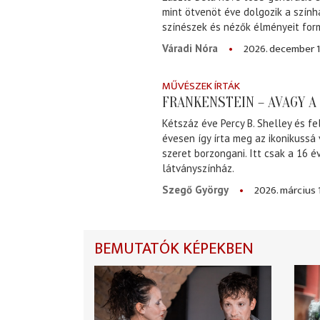
mint ötvenöt éve dolgozik a szính
színészek és nézők élményeit for
2026. december 1
Váradi Nóra
MŰVÉSZEK ÍRTÁK
FRANKENSTEIN – AVAGY 
Kétszáz éve Percy B. Shelley és fe
évesen így írta meg az ikonikussá
szeret borzongani. Itt csak a 16 
látványszínház.
2026. március 
Szegő György
BEMUTATÓK KÉPEKBEN