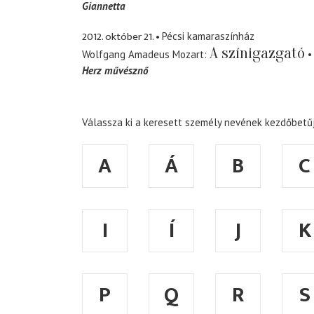
Giannetta
2012. október 21.
Pécsi kamaraszínház
A színigazgató
Wolfgang Amadeus Mozart
Herz művésznő
Válassza ki a keresett személy nevének kezdőbetűj
A
Á
B
C
I
Í
J
K
P
Q
R
S