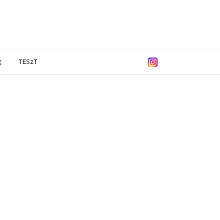
g
TESzT