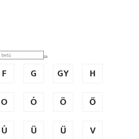
F
G
GY
H
O
Ó
Ö
Ő
Ú
Ü
Ű
V