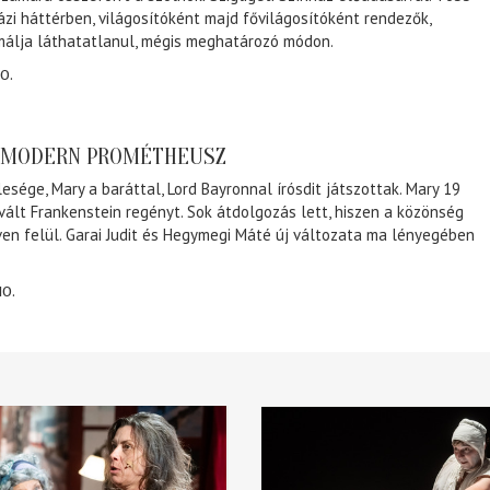
ázi háttérben, világosítóként majd fővilágosítóként rendezők,
málja láthatatlanul, mégis meghatározó módon.
0.
A MODERN PROMÉTHEUSZ
lesége, Mary a baráttal, Lord Bayronnal írósdit játszottak. Mary 19
 vált Frankenstein regényt. Sok átdolgozás lett, hiszen a közönség
éven felül. Garai Judit és Hegymegi Máté új változata ma lényegében
10.