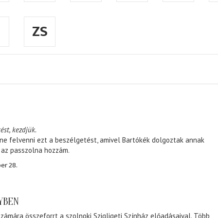
ZS
ést, kezdjük.
ene felvenni ezt a beszélgetést, amivel Bartókék dolgoztak annak
, az passzolna hozzám.
er 28.
NYBEN
zámára összeforrt a szolnoki Szigligeti Színház előadásaival. Több