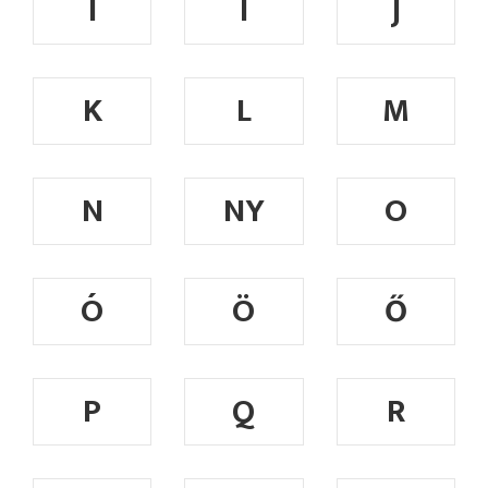
I
Í
J
K
L
M
N
NY
O
Ó
Ö
Ő
P
Q
R