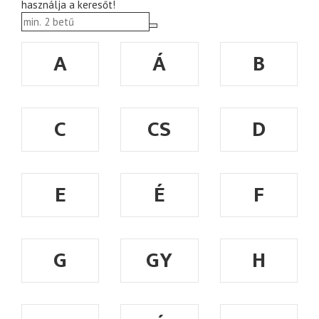
használja a keresőt!
A
Á
B
C
CS
D
E
É
F
G
GY
H