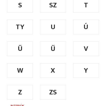
S
SZ
T
TY
U
Ú
Ü
Ű
V
W
X
Y
Z
ZS
INTERJÚK