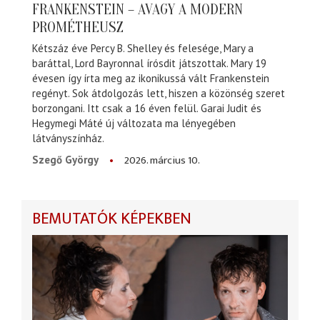
FRANKENSTEIN – AVAGY A MODERN
PROMÉTHEUSZ
Kétszáz éve Percy B. Shelley és felesége, Mary a
baráttal, Lord Bayronnal írósdit játszottak. Mary 19
évesen így írta meg az ikonikussá vált Frankenstein
regényt. Sok átdolgozás lett, hiszen a közönség szeret
borzongani. Itt csak a 16 éven felül. Garai Judit és
Hegymegi Máté új változata ma lényegében
látványszínház.
2026. március 10.
Szegő György
BEMUTATÓK KÉPEKBEN