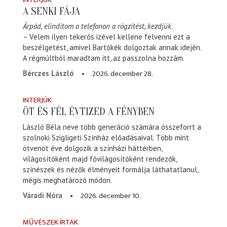
A SENKI FÁJA
Árpád, elindítom a telefonon a rögzítést, kezdjük.
– Velem ilyen tekerős izével kellene felvenni ezt a
beszélgetést, amivel Bartókék dolgoztak annak idején.
A régmúltból maradtam itt, az passzolna hozzám.
2026. december 28.
Bérczes László
INTERJÚK
ÖT ÉS FÉL ÉVTIZED A FÉNYBEN
László Béla neve több generáció számára összeforrt a
szolnoki Szigligeti Színház előadásaival. Több mint
ötvenöt éve dolgozik a színházi háttérben,
világosítóként majd fővilágosítóként rendezők,
színészek és nézők élményeit formálja láthatatlanul,
mégis meghatározó módon.
2026. december 10.
Váradi Nóra
MŰVÉSZEK ÍRTÁK