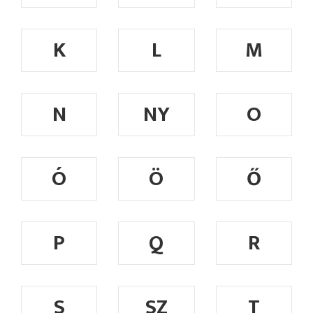
K
L
M
N
NY
O
Ó
Ö
Ő
P
Q
R
S
SZ
T