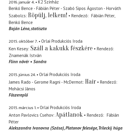
2016. január 4.
K2 Színház
Benkó Bence - Fábián Péter - Szabó Sipos Ágoston - Horváth
Röpülj, lelkem!
Szabolcs
Rendező
Fábián Péter
Benkó Bence
Baján Léna
statiszta
2015. október 7.
Orlai Produkciós Iroda
Száll a kakukk fészkére
Ken Kesey
Rendező
Znamenák István
Flinn nővér
Sandra
2015. június 24.
Orlai Produkciós Iroda
Hair
James Rado - Gerome Ragni - McDermot
Rendező
Mohácsi János
Főszereplő
2015. március 1.
Orlai Produkciós Iroda
Apátlanok
Anton Pavlovics Csehov
Rendező
Fábián
Péter
Alekszandra Ivanovna (Szása)
Platonov felesége, Trileckij húga