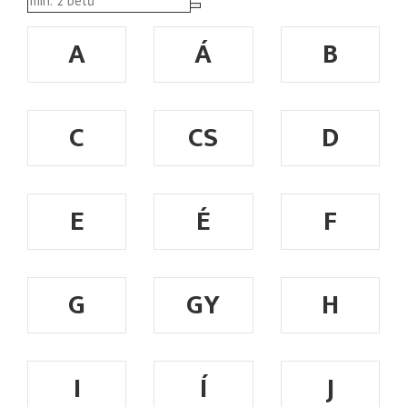
A
Á
B
C
CS
D
E
É
F
G
GY
H
I
Í
J