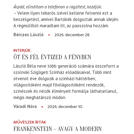
Árpád, elindítom a telefonon a rögzítést, kezdjük.
– Velem ilyen tekerős izével kellene felvenni ezt a
beszélgetést, amivel Bartókék dolgoztak annak idején.
A régmúltból maradtam itt, az passzolna hozzám.
2026. december 28.
Bérczes László
INTERJÚK
ÖT ÉS FÉL ÉVTIZED A FÉNYBEN
László Béla neve több generáció számára összeforrt a
szolnoki Szigligeti Színház előadásaival. Több mint
ötvenöt éve dolgozik a színházi háttérben,
világosítóként majd fővilágosítóként rendezők,
színészek és nézők élményeit formálja láthatatlanul,
mégis meghatározó módon.
2026. december 10.
Váradi Nóra
MŰVÉSZEK ÍRTÁK
FRANKENSTEIN – AVAGY A MODERN