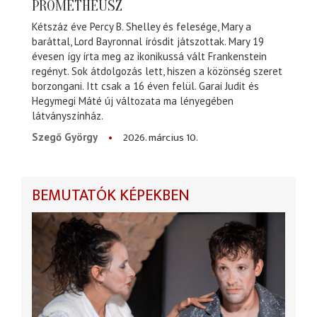
PROMÉTHEUSZ
Kétszáz éve Percy B. Shelley és felesége, Mary a
baráttal, Lord Bayronnal írósdit játszottak. Mary 19
évesen így írta meg az ikonikussá vált Frankenstein
regényt. Sok átdolgozás lett, hiszen a közönség szeret
borzongani. Itt csak a 16 éven felül. Garai Judit és
Hegymegi Máté új változata ma lényegében
látványszínház.
2026. március 10.
Szegő György
BEMUTATÓK KÉPEKBEN