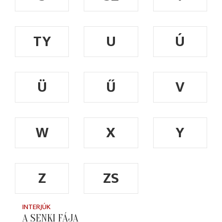
TY
U
Ú
Ü
Ű
V
W
X
Y
Z
ZS
INTERJÚK
A SENKI FÁJA