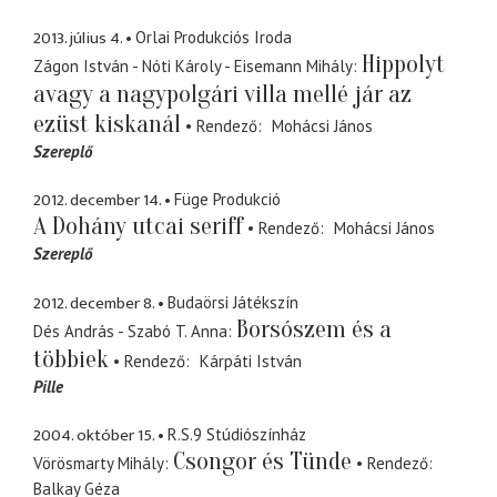
2013. július 4.
Orlai Produkciós Iroda
Hippolyt
Zágon István - Nóti Károly - Eisemann Mihály
avagy a nagypolgári villa mellé jár az
ezüst kiskanál
Rendező
Mohácsi János
Szereplő
2012. december 14.
Füge Produkció
A Dohány utcai seriff
Rendező
Mohácsi János
Szereplő
2012. december 8.
Budaörsi Játékszín
Borsószem és a
Dés András - Szabó T. Anna
többiek
Rendező
Kárpáti István
Pille
2004. október 15.
R.S.9 Stúdiószínház
Csongor és Tünde
Vörösmarty Mihály
Rendező
Balkay Géza