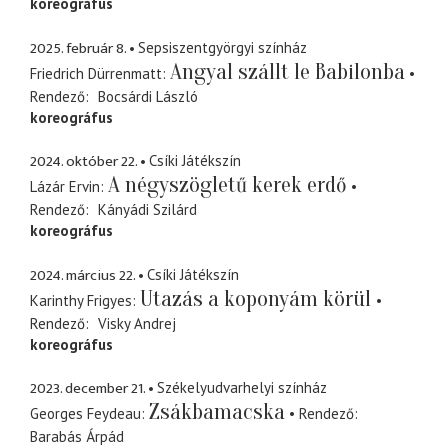
koreográfus
2025. február 8.
Sepsiszentgyörgyi színház
Angyal szállt le Babilonba
Friedrich Dürrenmatt
Rendező
Bocsárdi László
koreográfus
2024. október 22.
Csíki Játékszín
A négyszögletű kerek erdő
Lázár Ervin
Rendező
Kányádi Szilárd
koreográfus
2024. március 22.
Csíki Játékszín
Utazás a koponyám körül
Karinthy Frigyes
Rendező
Visky Andrej
koreográfus
2023. december 21.
Székelyudvarhelyi színház
Zsákbamacska
Georges Feydeau
Rendező
Barabás Árpád