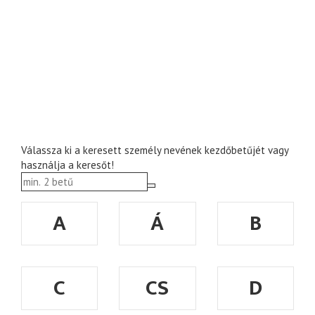
Válassza ki a keresett személy nevének kezdőbetűjét vagy
használja a keresőt!
A
Á
B
C
CS
D