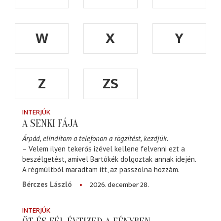
W
X
Y
Z
ZS
INTERJÚK
A SENKI FÁJA
Árpád, elindítom a telefonon a rögzítést, kezdjük.
– Velem ilyen tekerős izével kellene felvenni ezt a
beszélgetést, amivel Bartókék dolgoztak annak idején.
A régmúltból maradtam itt, az passzolna hozzám.
2026. december 28.
Bérczes László
INTERJÚK