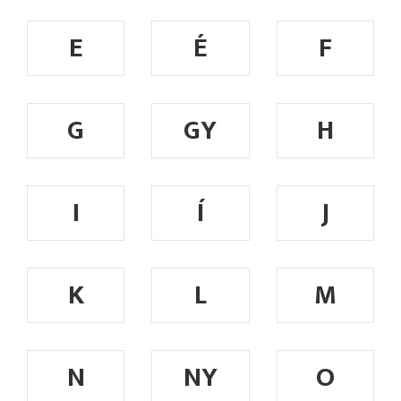
E
É
F
G
GY
H
I
Í
J
K
L
M
N
NY
O