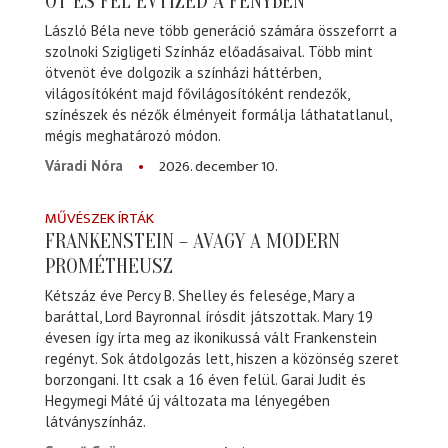
ÖT ÉS FÉL ÉVTIZED A FÉNYBEN
László Béla neve több generáció számára összeforrt a
szolnoki Szigligeti Színház előadásaival. Több mint
ötvenöt éve dolgozik a színházi háttérben,
világosítóként majd fővilágosítóként rendezők,
színészek és nézők élményeit formálja láthatatlanul,
mégis meghatározó módon.
2026. december 10.
Váradi Nóra
MŰVÉSZEK ÍRTÁK
FRANKENSTEIN – AVAGY A MODERN
PROMÉTHEUSZ
Kétszáz éve Percy B. Shelley és felesége, Mary a
baráttal, Lord Bayronnal írósdit játszottak. Mary 19
évesen így írta meg az ikonikussá vált Frankenstein
regényt. Sok átdolgozás lett, hiszen a közönség szeret
borzongani. Itt csak a 16 éven felül. Garai Judit és
Hegymegi Máté új változata ma lényegében
látványszínház.