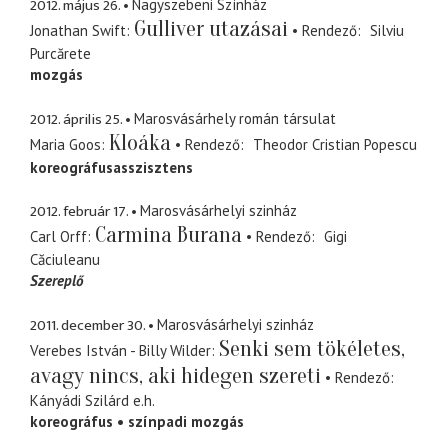
2012. május 26.
Nagyszebeni Színház
Gulliver utazásai
Jonathan Swift
Rendező
Silviu
Purcărete
mozgás
2012. április 25.
Marosvásárhely román társulat
Kloáka
Maria Goos
Rendező
Theodor Cristian Popescu
koreográfusasszisztens
2012. február 17.
Marosvásárhelyi szinház
Carmina Burana
Carl Orff
Rendező
Gigi
Căciuleanu
Szereplő
2011. december 30.
Marosvásárhelyi szinház
Senki sem tökéletes,
Verebes István - Billy Wilder
avagy nincs, aki hidegen szereti
Rendező
Kányádi Szilárd
e.h.
koreográfus
színpadi mozgás