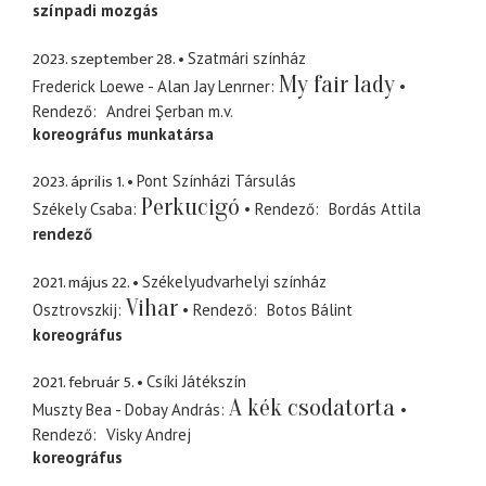
színpadi mozgás
2023. szeptember 28.
Szatmári színház
My fair lady
Frederick Loewe - Alan Jay Lenrner
Rendező
Andrei Şerban
m.v.
koreográfus munkatársa
2023. április 1.
Pont Színházi Társulás
Perkucigó
Székely Csaba
Rendező
Bordás Attila
rendező
2021. május 22.
Székelyudvarhelyi színház
Vihar
Osztrovszkij
Rendező
Botos Bálint
koreográfus
2021. február 5.
Csíki Játékszín
A kék csodatorta
Muszty Bea - Dobay András
Rendező
Visky Andrej
koreográfus