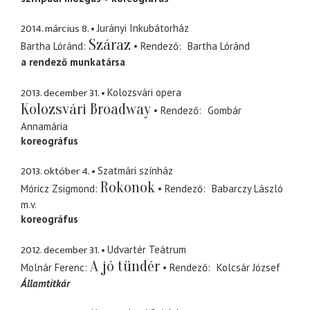
2014. március 8.
Jurányi Inkubátorház
Száraz
Bartha Lóránd
Rendező
Bartha Lóránd
a rendező munkatársa
2013. december 31.
Kolozsvári opera
Kolozsvári Broadway
Rendező
Gombár
Annamária
koreográfus
2013. október 4.
Szatmári színház
Rokonok
Móricz Zsigmond
Rendező
Babarczy László
m.v.
koreográfus
2012. december 31.
Udvartér Teátrum
A jó tündér
Molnár Ferenc
Rendező
Kolcsár József
Államtitkár