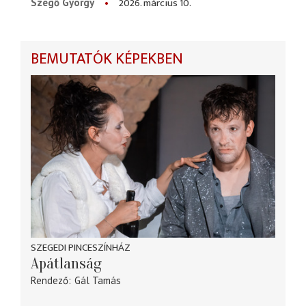
2026. március 10.
Szegő György
BEMUTATÓK KÉPEKBEN
SZEGEDI PINCESZÍNHÁZ
Apátlanság
Rendező
Gál Tamás