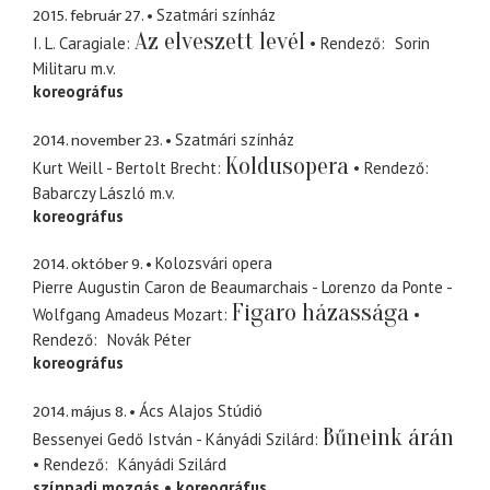
2015. február 27.
Szatmári színház
Az elveszett levél
I. L. Caragiale
Rendező
Sorin
Militaru
m.v.
koreográfus
2014. november 23.
Szatmári színház
Koldusopera
Kurt Weill - Bertolt Brecht
Rendező
Babarczy László
m.v.
koreográfus
2014. október 9.
Kolozsvári opera
Pierre Augustin Caron de Beaumarchais - Lorenzo da Ponte -
Figaro házassága
Wolfgang Amadeus Mozart
Rendező
Novák Péter
koreográfus
2014. május 8.
Ács Alajos Stúdió
Bűneink árán
Bessenyei Gedő István - Kányádi Szilárd
Rendező
Kányádi Szilárd
színpadi mozgás
koreográfus