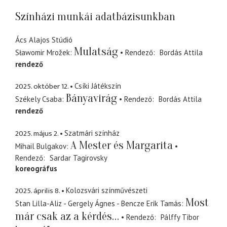
Színházi munkái adatbázisunkban
Ács Alajos Stúdió
Mulatság
Sławomir Mrožek
Rendező
Bordás Attila
rendező
2025. október 12.
Csíki Játékszín
Bányavirág
Székely Csaba
Rendező
Bordás Attila
rendező
2025. május 2.
Szatmári színház
A Mester és Margarita
Mihail Bulgakov
Rendező
Sardar Tagirovsky
koreográfus
2025. április 8.
Kolozsvári színművészeti
Most
Stan Lilla-Aliz - Gergely Ágnes - Bencze Erik Tamás
már csak az a kérdés…
Rendező
Pálffy Tibor