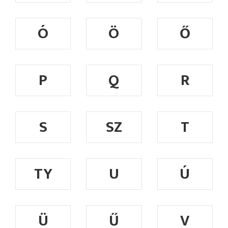
Ó
Ö
Ő
P
Q
R
S
SZ
T
TY
U
Ú
Ü
Ű
V