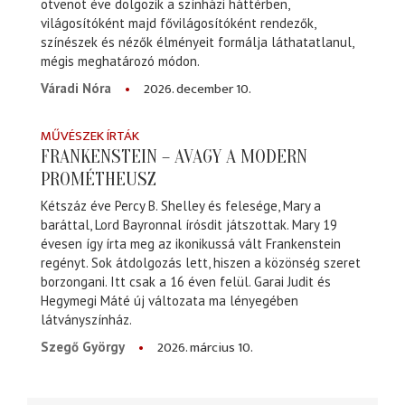
ötvenöt éve dolgozik a színházi háttérben,
világosítóként majd fővilágosítóként rendezők,
színészek és nézők élményeit formálja láthatatlanul,
mégis meghatározó módon.
2026. december 10.
Váradi Nóra
MŰVÉSZEK ÍRTÁK
FRANKENSTEIN – AVAGY A MODERN
PROMÉTHEUSZ
Kétszáz éve Percy B. Shelley és felesége, Mary a
baráttal, Lord Bayronnal írósdit játszottak. Mary 19
évesen így írta meg az ikonikussá vált Frankenstein
regényt. Sok átdolgozás lett, hiszen a közönség szeret
borzongani. Itt csak a 16 éven felül. Garai Judit és
Hegymegi Máté új változata ma lényegében
látványszínház.
2026. március 10.
Szegő György