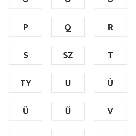
P
Q
R
S
SZ
T
TY
U
Ú
Ü
Ű
V