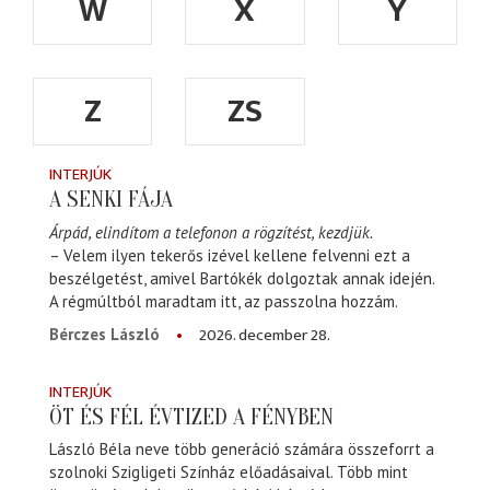
W
X
Y
Z
ZS
INTERJÚK
A SENKI FÁJA
Árpád, elindítom a telefonon a rögzítést, kezdjük.
– Velem ilyen tekerős izével kellene felvenni ezt a
beszélgetést, amivel Bartókék dolgoztak annak idején.
A régmúltból maradtam itt, az passzolna hozzám.
2026. december 28.
Bérczes László
INTERJÚK
ÖT ÉS FÉL ÉVTIZED A FÉNYBEN
László Béla neve több generáció számára összeforrt a
szolnoki Szigligeti Színház előadásaival. Több mint