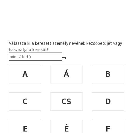
Válassza ki a keresett személy nevének kezdőbetűjét vagy
használja a keresőt!
A
Á
B
C
CS
D
E
É
F