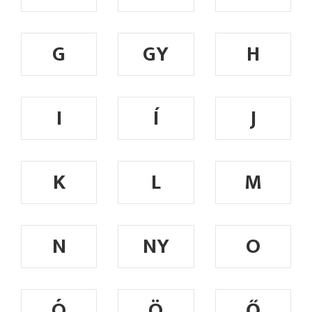
G
GY
H
I
Í
J
K
L
M
N
NY
O
Ó
Ö
Ő