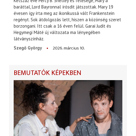
Kétszáz éve Percy B. Shelley és felesége, Mary a
baráttal, Lord Bayronnal írósdit játszottak. Mary 19
évesen így írta meg az ikonikussá vált Frankenstein
regényt. Sok átdolgozás lett, hiszen a közönség szeret
borzongani. Itt csak a 16 éven felül. Garai Judit és
Hegymegi Máté új változata ma lényegében
látványszínház.
2026. március 10.
Szegő György
BEMUTATÓK KÉPEKBEN