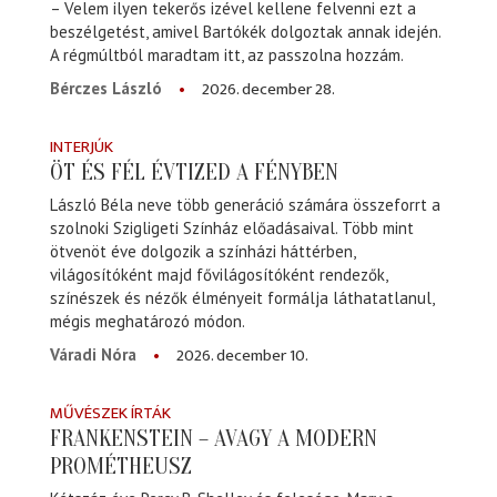
– Velem ilyen tekerős izével kellene felvenni ezt a
beszélgetést, amivel Bartókék dolgoztak annak idején.
A régmúltból maradtam itt, az passzolna hozzám.
2026. december 28.
Bérczes László
INTERJÚK
ÖT ÉS FÉL ÉVTIZED A FÉNYBEN
László Béla neve több generáció számára összeforrt a
szolnoki Szigligeti Színház előadásaival. Több mint
ötvenöt éve dolgozik a színházi háttérben,
világosítóként majd fővilágosítóként rendezők,
színészek és nézők élményeit formálja láthatatlanul,
mégis meghatározó módon.
2026. december 10.
Váradi Nóra
MŰVÉSZEK ÍRTÁK
FRANKENSTEIN – AVAGY A MODERN
PROMÉTHEUSZ