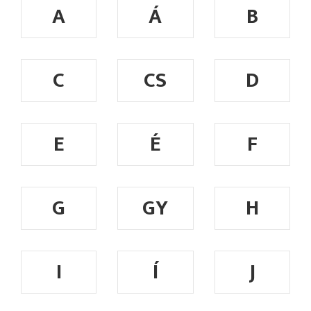
A
Á
B
C
CS
D
E
É
F
G
GY
H
I
Í
J