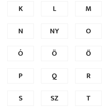
K
L
M
N
NY
O
Ó
Ö
Ő
P
Q
R
S
SZ
T