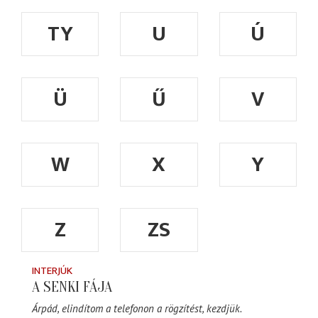
TY
U
Ú
Ü
Ű
V
W
X
Y
Z
ZS
INTERJÚK
A SENKI FÁJA
Árpád, elindítom a telefonon a rögzítést, kezdjük.