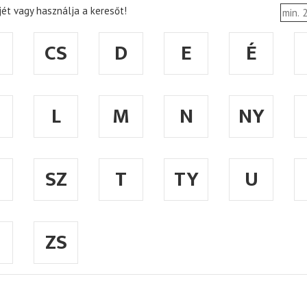
ét vagy használja a keresőt!
CS
D
E
É
L
M
N
NY
SZ
T
TY
U
ZS