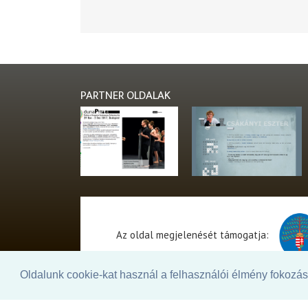
PARTNER OLDALAK
Az oldal megjelenését támogatja:
Oldalunk cookie-kat használ a felhasználói élmény fokozásá
© 2026. - THEATER Online -
theater.hu