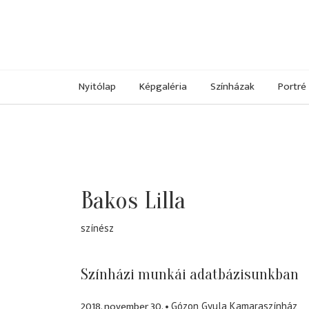
Nyitólap
Képgaléria
Színházak
Portré
Bakos Lilla
színész
Színházi munkái adatbázisunkban
2018. november 30.
Gózon Gyula Kamaraszínház