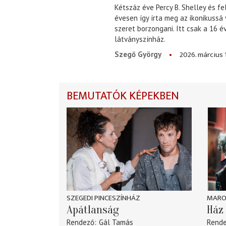
Kétszáz éve Percy B. Shelley és fe
évesen így írta meg az ikonikussá
szeret borzongani. Itt csak a 16 
látványszínház.
2026. március 
Szegő György
BEMUTATÓK KÉPEKBEN
SZEGEDI PINCESZÍNHÁZ
MARO
Apátlanság
Ház 
Rendező
Gál Tamás
Rend