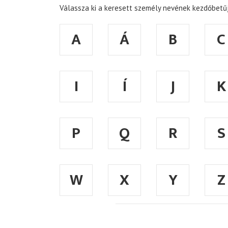
Válassza ki a keresett személy nevének kezdőbetűj
A
Á
B
C
I
Í
J
K
P
Q
R
S
W
X
Y
Z