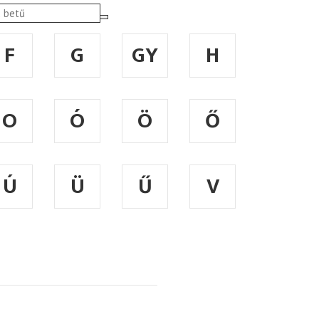
F
G
GY
H
O
Ó
Ö
Ő
Ú
Ü
Ű
V