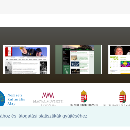
hoz és látogatási statisztikák gyűjtéséhez.