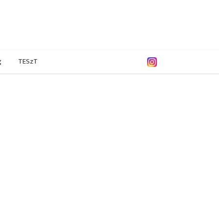
g
TESzT