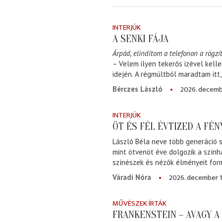
INTERJÚK
A SENKI FÁJA
Árpád, elindítom a telefonon a rögzít
– Velem ilyen tekerős izével kell
idején. A régmúltból maradtam itt
2026. decemb
Bérczes László
INTERJÚK
ÖT ÉS FÉL ÉVTIZED A FÉ
László Béla neve több generáció s
mint ötvenöt éve dolgozik a szính
színészek és nézők élményeit for
2026. december 1
Váradi Nóra
MŰVÉSZEK ÍRTÁK
FRANKENSTEIN – AVAGY 