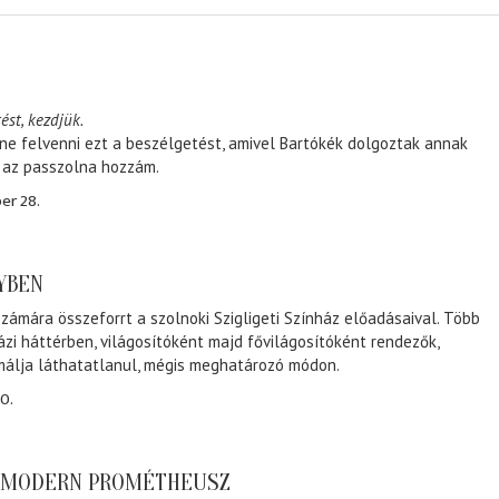
ést, kezdjük.
ene felvenni ezt a beszélgetést, amivel Bartókék dolgoztak annak
, az passzolna hozzám.
er 28.
NYBEN
zámára összeforrt a szolnoki Szigligeti Színház előadásaival. Több
ázi háttérben, világosítóként majd fővilágosítóként rendezők,
málja láthatatlanul, mégis meghatározó módon.
0.
A MODERN PROMÉTHEUSZ