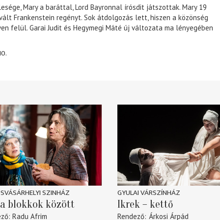
lesége, Mary a baráttal, Lord Bayronnal írósdit játszottak. Mary 19
 vált Frankenstein regényt. Sok átdolgozás lett, hiszen a közönség
éven felül. Garai Judit és Hegymegi Máté új változata ma lényegében
10.
SVÁSÁRHELYI SZINHÁZ
GYULAI VÁRSZÍNHÁZ
a blokkok között
Ikrek – kettő
ező
Radu Afrim
Rendező
Árkosi Árpád