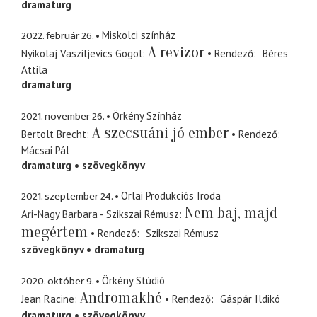
dramaturg
2022. február 26.
Miskolci színház
A revizor
Nyikolaj Vasziljevics Gogol
Rendező
Béres
Attila
dramaturg
2021. november 26.
Örkény Színház
A szecsuáni jó ember
Bertolt Brecht
Rendező
Mácsai Pál
dramaturg
szövegkönyv
2021. szeptember 24.
Orlai Produkciós Iroda
Nem baj, majd
Ari-Nagy Barbara - Szikszai Rémusz
megértem
Rendező
Szikszai Rémusz
szövegkönyv
dramaturg
2020. október 9.
Örkény Stúdió
Andromakhé
Jean Racine
Rendező
Gáspár Ildikó
dramaturg
szövegkönyv