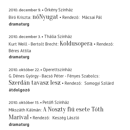
2010. december 9.
Örkény Színház
nőNyugat
Bíró Kriszta
Rendező
Mácsai Pál
dramaturg
2010. december 3.
Thália Színház
Koldusopera
Kurt Weill - Bertolt Brecht
Rendező
Béres Attila
dramaturg
2010. október 22.
Operettszínház
G. Dénes György - Bacsó Péter - Fényes Szabolcs
Szerdán tavasz lesz
Rendező
Somogyi Szilárd
átdolgozó
2010. október 15.
Petőfi Színház
A Noszty fiú esete Tóth
Mikszáth Kálmán
Marival
Rendező
Keszég László
dramaturg