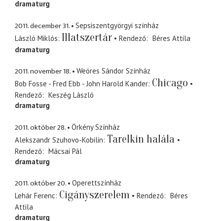
dramaturg
2011. december 31.
Sepsiszentgyörgyi színház
Illatszertár
László Miklós
Rendező
Béres Attila
dramaturg
2011. november 18.
Weöres Sándor Színház
Chicago
Bob Fosse - Fred Ebb - John Harold Kander
Rendező
Keszég László
dramaturg
2011. október 28.
Örkény Színház
Tarelkin halála
Alekszandr Szuhovo-Kobilin
Rendező
Mácsai Pál
dramaturg
2011. október 20.
Operettszínház
Cigányszerelem
Lehár Ferenc
Rendező
Béres
Attila
dramaturg