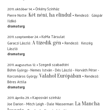
2011. október 14.
Örkény Színház
Két néni, ha elindul
Pierre Notte
Rendező
Gáspár
Ildikó
dramaturg
2011. szeptember 24.
KoMa Társulat
A tizedik gén
Garaczi László
Rendező
Keszég
László
dramaturg
2011. augusztus 12.
Szegedi szabadtéri
Böhm György - Nemes István - Dés László - Horváth Péter -
Valahol Európában
Korcsmáros György
Rendező
Béres Attila
dramaturg
2011. április 29.
Kaposvári színház
La Mancha
Joe Darion - Mitch Leigh - Dale Wasserman