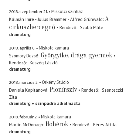
2018. szeptember 21.
Miskolci színház
A
Kálmán Imre - Julius Brammer - Alfred Grünwald
cirkuszhercegnő
Rendező
Szabó Máté
dramaturg
2018. április 6.
Miskolc kamara
Györgyike, drága gyermek
Szomory Dezső
Rendező
Keszég László
dramaturg
2018. március 2.
Örkény Stúdió
Pionírszív
Daniela Kapitanová
Rendező
Szenteczki
Zita
dramaturg
színpadra alkalmazta
2018. február 2.
Miskolc kamara
Hóhérok
Martin McDonagh
Rendező
Béres Attila
dramaturg