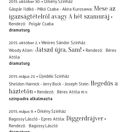
2015. október 30.
Örkény Színház
Mese az
Gáspár Ildikó - Mikó Csaba - Akira Kurosawa
igazságtételről avagy A hét szamuráj
Rendező
Polgár Csaba
dramaturg
2015. október 2.
Weöres Sándor Színház
Játszd újra, Sam!
Woody Allen
Rendező
Béres
Attila
dramaturg
2015. május 23.
Újvidéki Színház
Hegedűs a
Sheldon Harnick - Jerry Bock - Joseph Stein
háztetőn
Rendező
Béres Attila
m.v.
szinpadra alkalmazta
2015. május 9.
Örkény Színház
Diggerdrájver
Bagossy László - Epres Attila
Rendező
Bagossy László
dramaturg