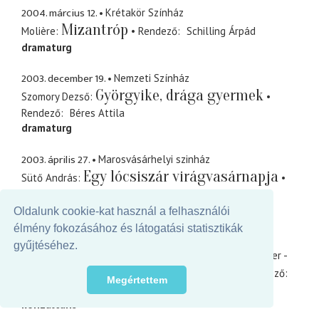
2004. március 12.
Krétakör Színház
Mizantróp
Molière
Rendező
Schilling Árpád
dramaturg
2003. december 19.
Nemzeti Színház
Györgyike, drága gyermek
Szomory Dezső
Rendező
Béres Attila
dramaturg
2003. április 27.
Marosvásárhelyi szinház
Egy lócsiszár virágvasárnapja
Sütő András
Rendező
Béres Attila
m.v.
dramaturg
Oldalunk cookie-kat használ a felhasználói
élmény fokozásához és látogatási statisztikák
2002. október 4.
Egri színház
gyűjtéséhez.
Böhm György - Nemes István - Dés László - Horváth Péter -
Valahol Európában
Korcsmáros György
Rendező
Megértettem
Béres Attila
konzultáns