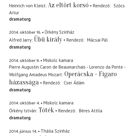
Az eltört korsó
Heinrich von Kleist
Rendező
Szőcs
Artur
dramaturg
2014. október 16.
Örkény Színház
Übü király
Alfred Jarry
Rendező
Mácsai Pál
dramaturg
2014. október 9.
Miskolc kamara
Pierre Augustin Caron de Beaumarchais - Lorenzo da Ponte -
Operácska - Figaro
Wolfgang Amadeus Mozart
házassága
Rendező
Cser Ádám
dramaturg
2014. október 4.
Miskolc kamara
Tóték
Örkény István
Rendező
Béres Attila
dramaturg
2014. június 14.
Thália Színház