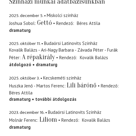
Színházi munkái adatbázisunkban
2025. december 5.
Miskolci színház
Gettó
Joshua Sobol
Rendező
Béres Attila
dramaturg
2025. október 11.
Budaörsi Latinovits Színház
Kovalik Balázs - Ari-Nagy Barbara - Závada Péter - Furák
A répakirály
Péter
Rendező
Kovalik Balázs
átdolgozó
dramaturg
2025. október 3.
Kecskeméti színház
Lili bárónő
Huszka Jenő - Martos Ferenc
Rendező
Béres Attila
dramaturg
további átdolgozás
2023. december 16.
Budaörsi Latinovits Színház
Liliom
Molnár Ferenc
Rendező
Kovalik Balázs
dramaturg