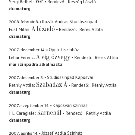
Vér
Sergi Belbel
Rendező
Keszég László
dramaturg
2008. február 8.
Kozák András Stúdiószínpad
A lázadó
Füst Milán
Rendező
Béres Attila
dramaturg
2007. december 14.
Operettszínház
A víg özvegy
Lehár Ferenc
Rendező
Béres Attila
mai színpadra alkalmazta
2007. december 8.
Studiószinpad Kaposvár
Szabadaz Á
Réthly Attila
Rendező
Réthly Attila
dramaturg
2007. szeptember 14.
Kaposvári színház
Karnebál
I. L. Caragiale
Rendező
Réthly Attila
dramaturg
2007. április 14.
József Attila Színház