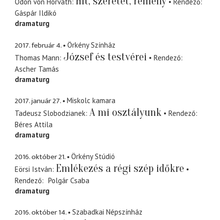
Hit, szeretet, remény
Ödön von Horváth
Rendező
Gáspár Ildikó
dramaturg
2017. február 4.
Örkény Színház
József és testvérei
Thomas Mann
Rendező
Ascher Tamás
dramaturg
2017. január 27.
Miskolc kamara
A mi osztályunk
Tadeusz Slobodzianek
Rendező
Béres Attila
dramaturg
2016. október 21.
Örkény Stúdió
Emlékezés a régi szép időkre
Eörsi István
Rendező
Polgár Csaba
dramaturg
2016. október 14.
Szabadkai Népszínház