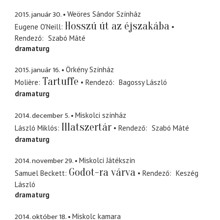
2015. január 30.
Weöres Sándor Színház
Hosszú út az éjszakába
Eugene O'Neill
Rendező
Szabó Máté
dramaturg
2015. január 16.
Örkény Színház
Tartuffe
Molière
Rendező
Bagossy László
dramaturg
2014. december 5.
Miskolci színház
Illatszertár
László Miklós
Rendező
Szabó Máté
dramaturg
2014. november 29.
Miskolci Játékszín
Godot-ra várva
Samuel Beckett
Rendező
Keszég
László
dramaturg
2014. október 18.
Miskolc kamara