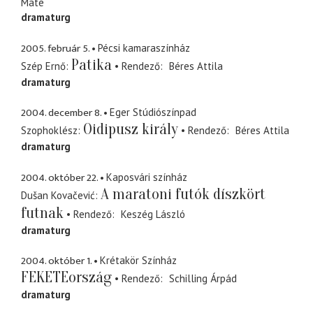
Máté
dramaturg
2005. február 5.
Pécsi kamaraszínház
Patika
Szép Ernő
Rendező
Béres Attila
dramaturg
2004. december 8.
Eger Stúdiószínpad
Oidipusz király
Szophoklész
Rendező
Béres Attila
dramaturg
2004. október 22.
Kaposvári színház
A maratoni futók díszkört
Dušan Kovačević
futnak
Rendező
Keszég László
dramaturg
2004. október 1.
Krétakör Színház
FEKETEország
Rendező
Schilling Árpád
dramaturg