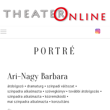
Toggle main menu visibility
PORTRÉ
Ari-Nagy Barbara
átdolgozó
dramaturg
színpadi változat
színpadra alkalmazta
szövegkönyv
további átdolgozás
szinpadra alkalmazta
közreműködő
mai színpadra alkalmazta
konzultáns