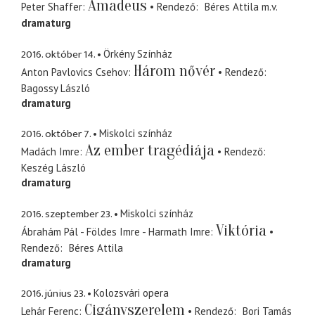
Amadeus
Peter Shaffer
Rendező
Béres Attila
m.v.
dramaturg
2016. október 14.
Örkény Színház
Három nővér
Anton Pavlovics Csehov
Rendező
Bagossy László
dramaturg
2016. október 7.
Miskolci színház
Az ember tragédiája
Madách Imre
Rendező
Keszég László
dramaturg
2016. szeptember 23.
Miskolci színház
Viktória
Ábrahám Pál - Földes Imre - Harmath Imre
Rendező
Béres Attila
dramaturg
2016. június 23.
Kolozsvári opera
Cigányszerelem
Lehár Ferenc
Rendező
Bori Tamás