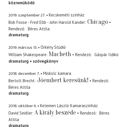
közreműködő
2019. szeptember 27.
Kecskeméti színház
Chicago
Bob Fosse - Fred Ebb - John Harold Kander
Rendező
Béres Attila
dramaturg
2019. március 13.
Örkény Stúdió
Macbeth
William Shakespeare
Rendező
Gáspár Ildikó
dramaturg
szövegkönyv
2018. december 7.
Miskolc kamara
Jóembert keresünk!
Bertolt Brecht
Rendező
Béres Attila
dramaturg
2018. október 6.
Kelemen László Kamaraszínház
A király beszéde
David Seidler
Rendező
Béres
Attila
dramaturg