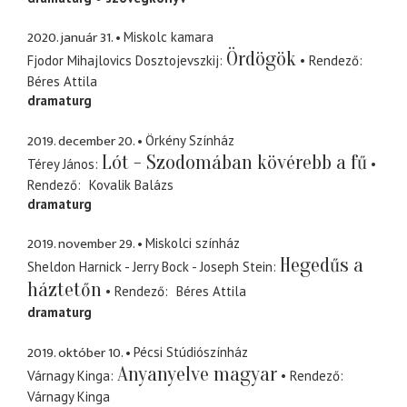
2020. január 31.
Miskolc kamara
Ördögök
Fjodor Mihajlovics Dosztojevszkij
Rendező
Béres Attila
dramaturg
2019. december 20.
Örkény Színház
Lót - Szodomában kövérebb a fű
Térey János
Rendező
Kovalik Balázs
dramaturg
2019. november 29.
Miskolci színház
Hegedűs a
Sheldon Harnick - Jerry Bock - Joseph Stein
háztetőn
Rendező
Béres Attila
dramaturg
2019. október 10.
Pécsi Stúdiószínház
Anyanyelve magyar
Várnagy Kinga
Rendező
Várnagy Kinga