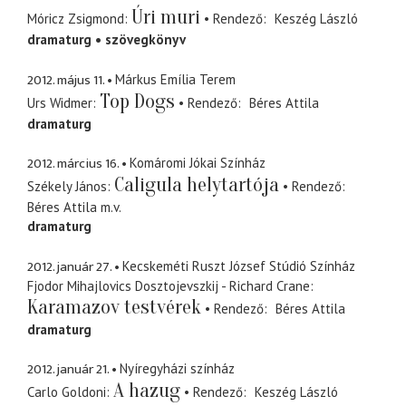
Úri muri
Móricz Zsigmond
Rendező
Keszég László
dramaturg
szövegkönyv
2012. május 11.
Márkus Emília Terem
Top Dogs
Urs Widmer
Rendező
Béres Attila
dramaturg
2012. március 16.
Komáromi Jókai Színház
Caligula helytartója
Székely János
Rendező
Béres Attila
m.v.
dramaturg
2012. január 27.
Kecskeméti Ruszt József Stúdió Színház
Fjodor Mihajlovics Dosztojevszkij - Richard Crane
Karamazov testvérek
Rendező
Béres Attila
dramaturg
2012. január 21.
Nyíregyházi színház
A hazug
Carlo Goldoni
Rendező
Keszég László