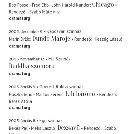
Chicago
Bob Fosse - Fred Ebb - John Harold Kander
Rendező
Szabó Máté
m.v.
dramaturg
2005. december 9.
Kaposvári színház
Dundo Maroje
Marin Držic
Rendező
Keszég László
dramaturg
2005. november 17.
MU Színház
Buddha szomorú
dramaturg
2005. április 9.
Operett Raktárszínház
Lili bárónő
Huszka Jenő - Martos Ferenc
Rendező
Béres Attila
dramaturg
2005. április 8.
Egri színház
Dezsavü
Békés Pál - Melis László
Rendező
Szabó