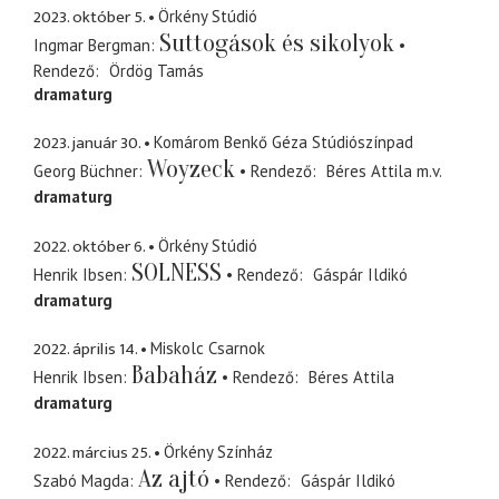
2023. október 5.
Örkény Stúdió
Suttogások és sikolyok
Ingmar Bergman
Rendező
Ördög Tamás
dramaturg
2023. január 30.
Komárom Benkő Géza Stúdiószínpad
Woyzeck
Georg Büchner
Rendező
Béres Attila
m.v.
dramaturg
2022. október 6.
Örkény Stúdió
SOLNESS
Henrik Ibsen
Rendező
Gáspár Ildikó
dramaturg
2022. április 14.
Miskolc Csarnok
Babaház
Henrik Ibsen
Rendező
Béres Attila
dramaturg
2022. március 25.
Örkény Színház
Az ajtó
Szabó Magda
Rendező
Gáspár Ildikó