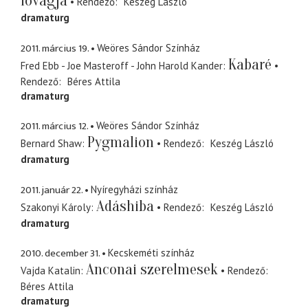
lovagja
Rendező
Keszég László
dramaturg
2011. március 19.
Weöres Sándor Színház
Kabaré
Fred Ebb - Joe Masteroff - John Harold Kander
Rendező
Béres Attila
dramaturg
2011. március 12.
Weöres Sándor Színház
Pygmalion
Bernard Shaw
Rendező
Keszég László
dramaturg
2011. január 22.
Nyíregyházi színház
Adáshiba
Szakonyi Károly
Rendező
Keszég László
dramaturg
2010. december 31.
Kecskeméti színház
Anconai szerelmesek
Vajda Katalin
Rendező
Béres Attila
dramaturg