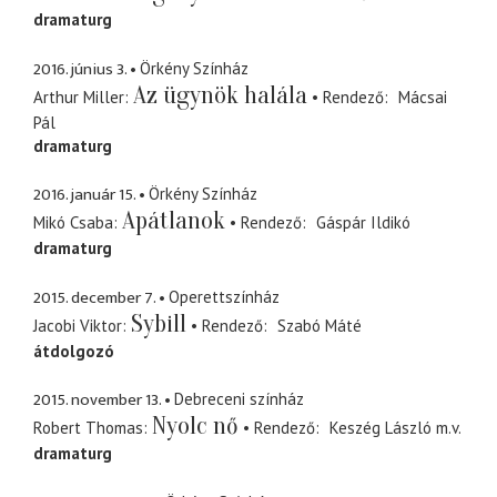
dramaturg
2016. június 3.
Örkény Színház
Az ügynök halála
Arthur Miller
Rendező
Mácsai
Pál
dramaturg
2016. január 15.
Örkény Színház
Apátlanok
Mikó Csaba
Rendező
Gáspár Ildikó
dramaturg
2015. december 7.
Operettszínház
Sybill
Jacobi Viktor
Rendező
Szabó Máté
átdolgozó
2015. november 13.
Debreceni színház
Nyolc nő
Robert Thomas
Rendező
Keszég László
m.v.
dramaturg