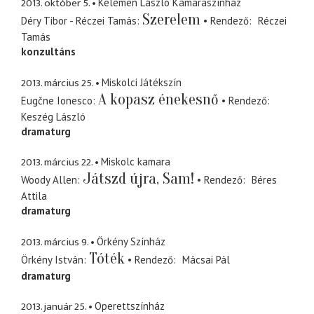
2013. október 5.
Kelemen László Kamaraszínház
Szerelem
Déry Tibor - Réczei Tamás
Rendező
Réczei
Tamás
konzultáns
2013. március 25.
Miskolci Játékszín
A kopasz énekesnő
Eugčne Ionesco
Rendező
Keszég László
dramaturg
2013. március 22.
Miskolc kamara
Játszd újra, Sam!
Woody Allen
Rendező
Béres
Attila
dramaturg
2013. március 9.
Örkény Színház
Tóték
Örkény István
Rendező
Mácsai Pál
dramaturg
2013. január 25.
Operettszínház