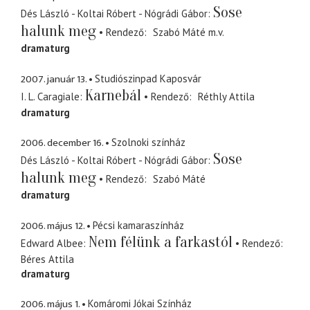
Sose
Dés László - Koltai Róbert - Nógrádi Gábor
halunk meg
Rendező
Szabó Máté
m.v.
dramaturg
2007. január 13.
Studiószinpad Kaposvár
Karnebál
I. L. Caragiale
Rendező
Réthly Attila
dramaturg
2006. december 16.
Szolnoki színház
Sose
Dés László - Koltai Róbert - Nógrádi Gábor
halunk meg
Rendező
Szabó Máté
dramaturg
2006. május 12.
Pécsi kamaraszínház
Nem félünk a farkastól
Edward Albee
Rendező
Béres Attila
dramaturg
2006. május 1.
Komáromi Jókai Színház