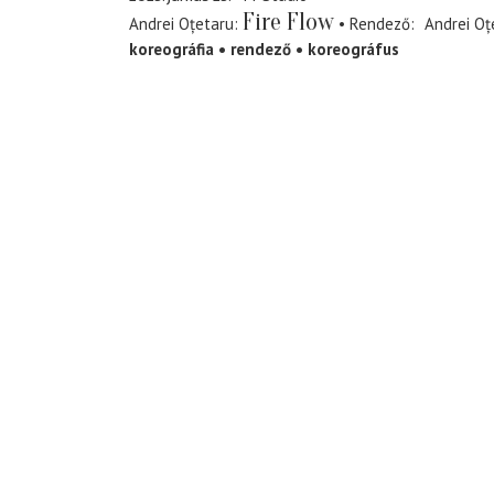
Fire Flow
Andrei Oțetaru
Rendező
Andrei Oț
koreográfia
rendező
koreográfus