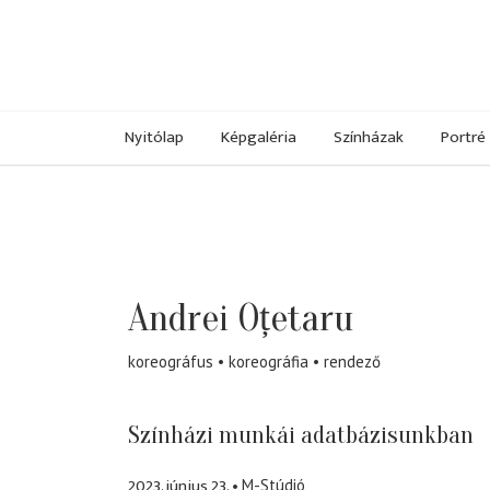
Nyitólap
Képgaléria
Színházak
Portré
Andrei Oțetaru
koreográfus
koreográfia
rendező
Színházi munkái adatbázisunkban
2023. június 23.
M-Stúdió