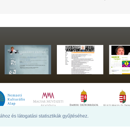
hoz és látogatási statisztikák gyűjtéséhez.