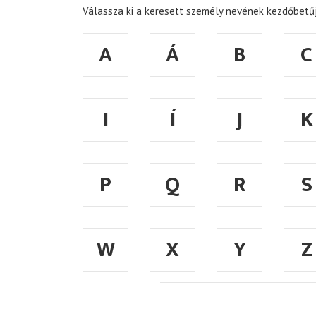
Válassza ki a keresett személy nevének kezdőbetűj
A
Á
B
C
I
Í
J
K
P
Q
R
S
W
X
Y
Z