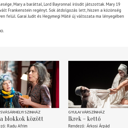
lesége, Mary a baráttal, Lord Bayronnal írósdit játszottak. Mary 19
 vált Frankenstein regényt. Sok átdolgozás lett, hiszen a közönség
éven felül. Garai Judit és Hegymegi Máté új változata ma lényegében
10.
SVÁSÁRHELYI SZINHÁZ
GYULAI VÁRSZÍNHÁZ
a blokkok között
Ikrek – kettő
ező
Radu Afrim
Rendező
Árkosi Árpád