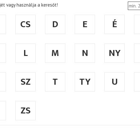
ét vagy használja a keresőt!
CS
D
E
É
L
M
N
NY
SZ
T
TY
U
ZS