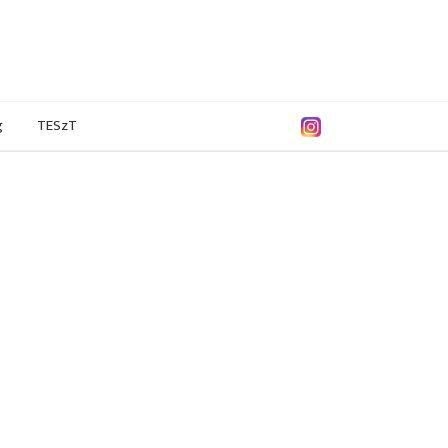
g
TESzT