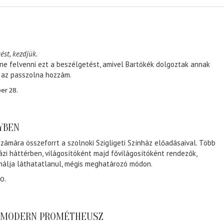
ést, kezdjük.
ene felvenni ezt a beszélgetést, amivel Bartókék dolgoztak annak
, az passzolna hozzám.
er 28.
NYBEN
zámára összeforrt a szolnoki Szigligeti Színház előadásaival. Több
ázi háttérben, világosítóként majd fővilágosítóként rendezők,
málja láthatatlanul, mégis meghatározó módon.
0.
A MODERN PROMÉTHEUSZ