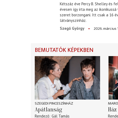
Kétszáz éve Percy B. Shelley és fe
évesen így írta meg az ikonikussá
szeret borzongani. Itt csak a 16 
látványszínház.
2026. március 
Szegő György
BEMUTATÓK KÉPEKBEN
SZEGEDI PINCESZÍNHÁZ
MARO
Apátlanság
Ház 
Rendező
Gál Tamás
Rend