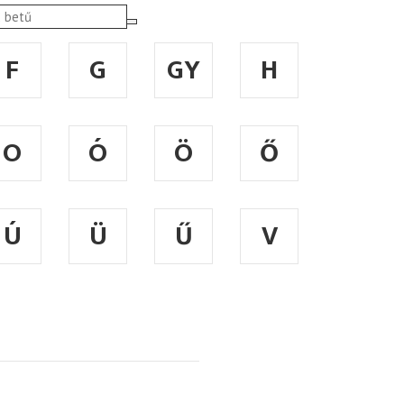
F
G
GY
H
O
Ó
Ö
Ő
Ú
Ü
Ű
V