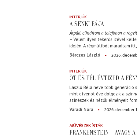
INTERJÚK
A SENKI FÁJA
Árpád, elindítom a telefonon a rögzít
– Velem ilyen tekerős izével kell
idején. A régmúltból maradtam itt
2026. decemb
Bérczes László
INTERJÚK
ÖT ÉS FÉL ÉVTIZED A FÉ
László Béla neve több generáció s
mint ötvenöt éve dolgozik a szính
színészek és nézők élményeit for
2026. december 1
Váradi Nóra
MŰVÉSZEK ÍRTÁK
FRANKENSTEIN – AVAGY 