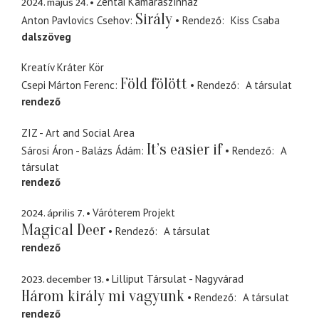
2024. május 24.
Zentai Kamaraszínház
Sirály
Anton Pavlovics Csehov
Rendező
Kiss Csaba
dalszöveg
Kreatív Kráter Kör
Föld fölött
Csepi Márton Ferenc
Rendező
A társulat
rendező
ZIZ - Art and Social Area
It’s easier if
Sárosi Áron - Balázs Ádám
Rendező
A
társulat
rendező
2024. április 7.
Váróterem Projekt
Magical Deer
Rendező
A társulat
rendező
2023. december 13.
Lilliput Társulat - Nagyvárad
Három király mi vagyunk
Rendező
A társulat
rendező