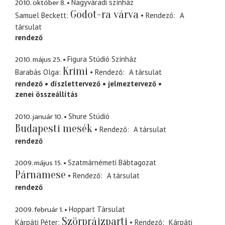
2010. október 8.
Nagyváradi színház
Godot-ra várva
Samuel Beckett
Rendező
A
társulat
rendező
2010. május 25.
Figura Stúdió Színház
Krimi
Barabás Olga
Rendező
A társulat
rendező
díszlettervező
jelmeztervező
zenei összeállítás
2010. január 10.
Shure Stúdió
Budapesti mesék
Rendező
A társulat
rendező
2009. május 15.
Szatmárnémeti Bábtagozat
Párnamese
Rendező
A társulat
rendező
2009. február 1.
Hoppart Társulat
Szörprájzparti
Kárpáti Péter
Rendező
Kárpáti