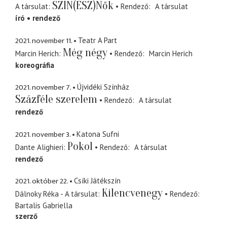
SZÍN(ÉSZ)Nők
A társulat
Rendező
A társulat
író
rendező
2021. november 11.
Teatr A Part
Még négy
Marcin Herich
Rendező
Marcin Herich
koreográfia
2021. november 7.
Újvidéki Színház
Százféle szerelem
Rendező
A társulat
rendező
2021. november 3.
Katona Sufni
Pokol
Dante Alighieri
Rendező
A társulat
rendező
2021. október 22.
Csíki Játékszín
Kilencvenegy
Dálnoky Réka - A társulat
Rendező
Bartalis Gabriella
szerző