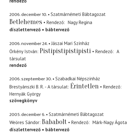
rendező
2006. december 10.
Szatmárnémeti Bábtagozat
Betlehemes
Rendező
Nagy Regina
díszlettervező
bábtervező
2006. november 24.
Jászai Mari Színház
Pistipistipistipisti
Örkény István
Rendező
A
társulat
rendező
2006. szeptember 30.
Szabadkai Népszínház
Érintetlen
Brestyánszki B. R. - A társulat
Rendező
Hernyák György
szövegkönyv
2005. december 6.
Szatmárnémeti Bábtagozat
Bababolt
Weöres Sándor
Rendező
Márk-Nagy Ágota
díszlettervező
bábtervező