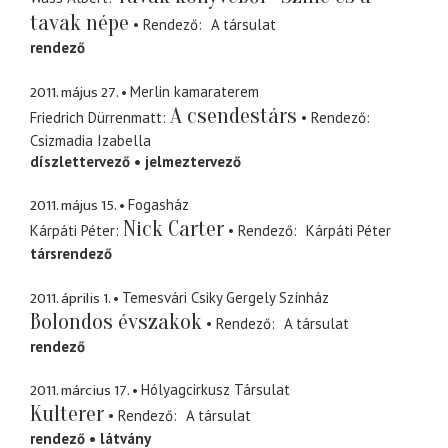
tavak népe
Rendező
A társulat
rendező
2011. május 27.
Merlin kamaraterem
A csendestárs
Friedrich Dürrenmatt
Rendező
Csizmadia Izabella
díszlettervező
jelmeztervező
2011. május 15.
Fogasház
Nick Carter
Kárpáti Péter
Rendező
Kárpáti Péter
társrendező
2011. április 1.
Temesvári Csiky Gergely Színház
Bolondos évszakok
Rendező
A társulat
rendező
2011. március 17.
Hólyagcirkusz Társulat
Kulterer
Rendező
A társulat
rendező
látvány