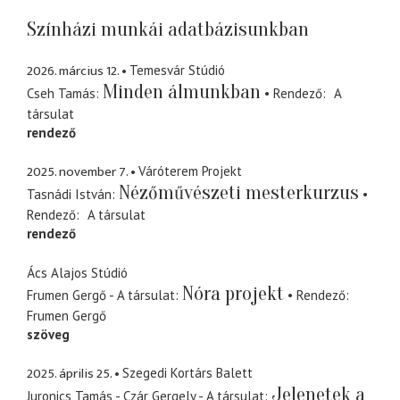
Színházi munkái adatbázisunkban
2026. március 12.
Temesvár Stúdió
Minden álmunkban
Cseh Tamás
Rendező
A
társulat
rendező
2025. november 7.
Váróterem Projekt
Nézőművészeti mesterkurzus
Tasnádi István
Rendező
A társulat
rendező
Ács Alajos Stúdió
Nóra projekt
Frumen Gergő - A társulat
Rendező
Frumen Gergő
szöveg
2025. április 25.
Szegedi Kortárs Balett
Jelenetek a
Juronics Tamás - Czár Gergely - A társulat