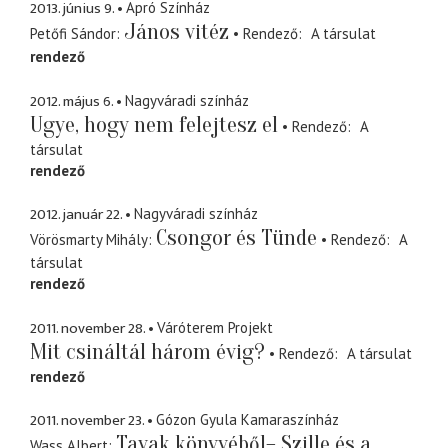
2013. június 9.
Apró Színház
János vitéz
Petőfi Sándor
Rendező
A társulat
rendező
2012. május 6.
Nagyváradi színház
Ugye, hogy nem felejtesz el
Rendező
A
társulat
rendező
2012. január 22.
Nagyváradi színház
Csongor és Tünde
Vörösmarty Mihály
Rendező
A
társulat
rendező
2011. november 28.
Váróterem Projekt
Mit csináltál három évig?
Rendező
A társulat
rendező
2011. november 23.
Gózon Gyula Kamaraszínház
Tavak könyvéből– Szille és a
Wass Albert