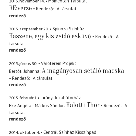
2015. november 14.
Momentán Társulat
RE:verze
Rendező
A társulat
rendező
2015. szeptember 20.
Spinoza Színház
Haszene, egy kis zsidó esküvő
Rendező
A
társulat
rendező
2015. június 30.
Váróterem Projekt
A magányosan sétáló macska
Bertóti Johanna
Rendező
A társulat
rendező
2015. február 1.
Jurányi Inkubátorház
Halotti Thor
Eke Angéla - Márkus Sándor
Rendező
A
társulat
rendező
2014. október 4.
Centrál Színház Kisszínpad