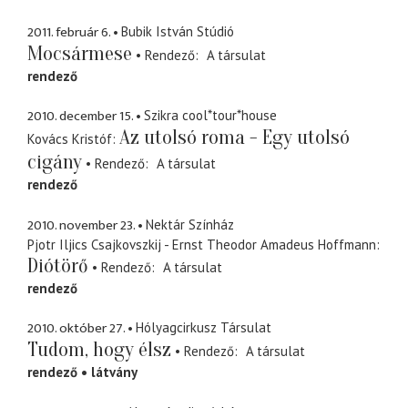
2011. február 6.
Bubik István Stúdió
Mocsármese
Rendező
A társulat
rendező
2010. december 15.
Szikra cool*tour*house
Az utolsó roma - Egy utolsó
Kovács Kristóf
cigány
Rendező
A társulat
rendező
2010. november 23.
Nektár Színház
Pjotr Iljics Csajkovszkij - Ernst Theodor Amadeus Hoffmann
Diótörő
Rendező
A társulat
rendező
2010. október 27.
Hólyagcirkusz Társulat
Tudom, hogy élsz
Rendező
A társulat
rendező
látvány