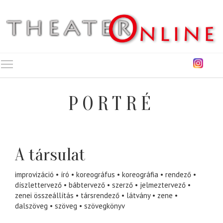
Toggle main menu visibility
PORTRÉ
A társulat
improvizáció
író
koreográfus
koreográfia
rendező
díszlettervező
bábtervező
szerző
jelmeztervező
zenei összeállítás
társrendező
látvány
zene
dalszöveg
szöveg
szövegkönyv