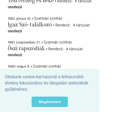
Testvériség és béke
Rendező
A társulat
rendező
1982. június 10.
Szatmári színház
Igaz Szó-találkozó
Rendező
A társulat
rendező
1981. szeptember 27.
Szatmári színház
Őszi rapszódiák
Rendező
A társulat
rendező
1980. május 8.
Szatmári színház
Kaffka Margit-emlékműsor
Rendező
A
Oldalunk cookie-kat használ a felhasználói
társulat
élmény fokozásához és látogatási statisztikák
rendező
gyűjtéséhez.
1979. január 24.
Szatmári színház
Ünnepi műsor
Megértettem
Rendező
A társulat
rendező