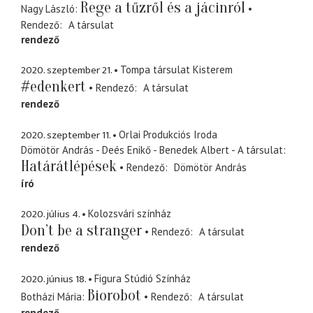
Rege a tűzről és a jácinról
Nagy László
Rendező
A társulat
rendező
2020. szeptember 21.
Tompa társulat Kisterem
#edenkert
Rendező
A társulat
rendező
2020. szeptember 11.
Orlai Produkciós Iroda
Dömötör András - Deés Enikő - Benedek Albert - A társulat
Határátlépések
Rendező
Dömötör András
író
2020. július 4.
Kolozsvári színház
Don’t be a stranger
Rendező
A társulat
rendező
2020. június 18.
Figura Stúdió Színház
Biorobot
Botházi Mária
Rendező
A társulat
rendező