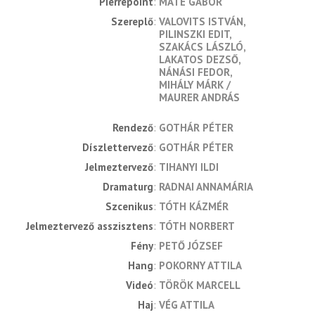
Pierrepoint
MÁTÉ GÁBOR
Szereplő
VALOVITS ISTVÁN
PILINSZKI EDIT
SZAKÁCS LÁSZLÓ
LAKATOS DEZSŐ
NÁNÁSI FEDOR
MIHÁLY MÁRK
MAURER ANDRÁS
rendező
GOTHÁR PÉTER
díszlettervező
GOTHÁR PÉTER
jelmeztervező
TIHANYI ILDI
dramaturg
RADNAI ANNAMÁRIA
szcenikus
TÓTH KÁZMÉR
jelmeztervező asszisztens
TÓTH NORBERT
fény
PETŐ JÓZSEF
hang
POKORNY ATTILA
videó
TÖRÖK MARCELL
haj
VÉG ATTILA