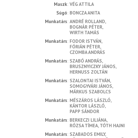
maszk
VÉG ATTILA
súgó
BONCZA ANITA
munkatárs
ANDRÉ ROLLAND
BOGNÁR PÉTER
WIRTH TAMÁS
munkatárs
FODOR ISTVÁN
FÓRIÁN PÉTER
CZOMBA ANDRÁS
munkatárs
SZABÓ ANDRÁS
BRUSZNYICZKY JÁNOS
HERNUSS ZOLTÁN
munkatárs
SZALONTAI ISTVÁN
SOMOGYVÁRI JÁNOS
MÁRKUS SZABOLCS
munkatárs
MÉSZÁROS LÁSZLÓ
KÁNTOR LÁSZLÓ
PAPP SÁNDOR
munkatárs
BERKECZI LILIÁNA
RÓZSA TÍMEA
TÓTH HAJNI
munkatárs
SZABADOS EMILY