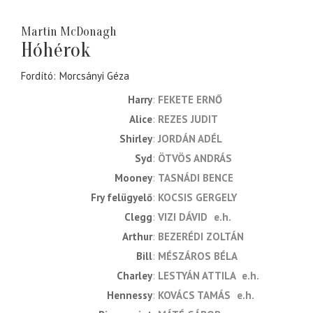
Martin McDonagh
Hóhérok
Fordító
Morcsányi Géza
Harry
FEKETE ERNŐ
Alice
REZES JUDIT
Shirley
JORDÁN ADÉL
Syd
ÖTVÖS ANDRÁS
Mooney
TASNÁDI BENCE
Fry felügyelő
KOCSIS GERGELY
Clegg
VIZI DÁVID
e.h.
Arthur
BEZERÉDI ZOLTÁN
Bill
MÉSZÁROS BÉLA
Charley
LESTYÁN ATTILA
e.h.
Hennessy
KOVÁCS TAMÁS
e.h.