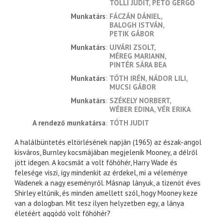
TÖLLI JUDIT
PETŐ GERGŐ
munkatárs
FÁCZÁN DÁNIEL
BALOGH ISTVÁN
PETIK GÁBOR
munkatárs
UJVÁRI ZSOLT
MÉREG MARIANN
PINTÉR SÁRA BEA
munkatárs
TÓTH IRÉN
NÁDOR LILI
MUCSI GÁBOR
munkatárs
SZÉKELY NORBERT
WÉBER EDINA
VÉR ERIKA
a rendező munkatársa
TÓTH JUDIT
A halálbüntetés eltörlésének napján (1965) az észak-angol
kisváros, Burnley kocsmájában megjelenik Mooney, a délről
jött idegen. A kocsmát a volt főhóhér, Harry Wade és
felesége viszi, így mindenkit az érdekel, mi a véleménye
Wadenek a nagy eseményről. Másnap lányuk, a tizenöt éves
Shirley eltűnik, és minden amellett szól, hogy Mooney keze
van a dologban. Mit tesz ilyen helyzetben egy, a lánya
életéért aggódó volt főhóhér?