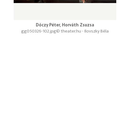
Dóczy Péter, Horváth Zsuzsa
gg050326-102.jpg
© theater.hu - Ilovszky Béla