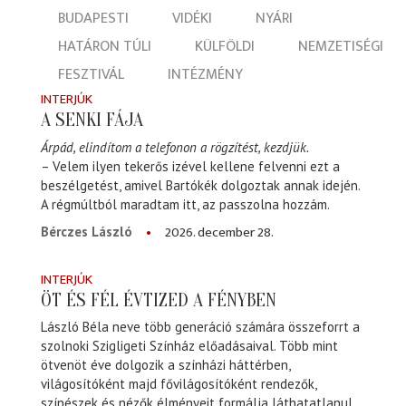
BUDAPESTI
VIDÉKI
NYÁRI
HATÁRON TÚLI
KÜLFÖLDI
NEMZETISÉGI
FESZTIVÁL
INTÉZMÉNY
INTERJÚK
A SENKI FÁJA
Árpád, elindítom a telefonon a rögzítést, kezdjük.
– Velem ilyen tekerős izével kellene felvenni ezt a
beszélgetést, amivel Bartókék dolgoztak annak idején.
A régmúltból maradtam itt, az passzolna hozzám.
2026. december 28.
Bérczes László
INTERJÚK
ÖT ÉS FÉL ÉVTIZED A FÉNYBEN
László Béla neve több generáció számára összeforrt a
szolnoki Szigligeti Színház előadásaival. Több mint
ötvenöt éve dolgozik a színházi háttérben,
világosítóként majd fővilágosítóként rendezők,
színészek és nézők élményeit formálja láthatatlanul,