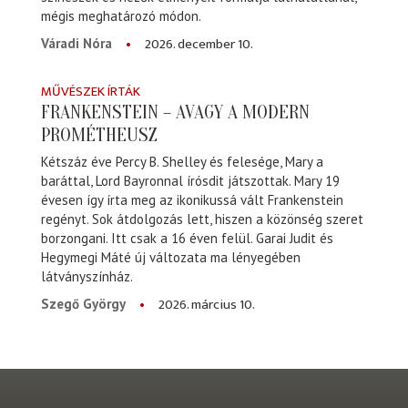
mégis meghatározó módon.
2026. december 10.
Váradi Nóra
MŰVÉSZEK ÍRTÁK
FRANKENSTEIN – AVAGY A MODERN
PROMÉTHEUSZ
Kétszáz éve Percy B. Shelley és felesége, Mary a
baráttal, Lord Bayronnal írósdit játszottak. Mary 19
évesen így írta meg az ikonikussá vált Frankenstein
regényt. Sok átdolgozás lett, hiszen a közönség szeret
borzongani. Itt csak a 16 éven felül. Garai Judit és
Hegymegi Máté új változata ma lényegében
látványszínház.
2026. március 10.
Szegő György