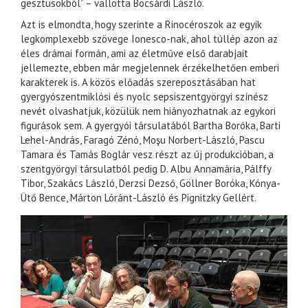
gesztusokból” – vallotta Bocsárdi László.
Azt is elmondta, hogy szerinte a Rinocéroszok az egyik
legkomplexebb szövege Ionesco-nak, ahol túllép azon az
éles drámai formán, ami az életműve első darabjait
jellemezte, ebben már megjelennek érzékelhetően emberi
karakterek is. A közös előadás szereposztásában hat
gyergyószentmiklósi és nyolc sepsiszentgyörgyi színész
nevét olvashatjuk, közülük nem hiányozhatnak az egykori
figurások sem. A gyergyói társulatából Bartha Boróka, Barti
Lehel-András, Faragó Zénó, Moşu Norbert-László, Pascu
Tamara és Tamás Boglár vesz részt az új produkcióban, a
szentgyörgyi társulatból pedig D. Albu Annamária, Pálffy
Tibor, Szakács László, Derzsi Dezső, Göllner Boróka, Kónya-
Ütő Bence, Márton Lóránt-László és Pignitzky Gellért.