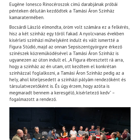
Eugène Ionesco Rinocéroszok című darabjának próbái
pénteken délután kezdődtek a Tamási Áron Színház
kamaratermében.
Bocsárdi László elmondta, öröm volt számára ez a felkérés,
hisz a két színház egy tőről fakad. A nyolcvanas években
kísérleti színházi műhelyként indult és vált ismertté a
Figura Stúdió, majd az onnan Sepsiszentgyörgyre érkező
színészek közreműködésével a Tamási Áron Színház is
ugyanezen az úton indult el. „A Figura ébresztett rá arra,
hogy a színház az én utam, ott kezdtem el konkrétan
színházzal foglalkozni, a Tamási Áron Színház pedig az a
hely, ahol kiteljesedett a színházi pályám rendezőként és
társulatvezetőként is. És úgy érzem, hogy azóta is
megmaradt bennem a keresgélő, kísérletező kedv” –
fogalmazott a rendező.