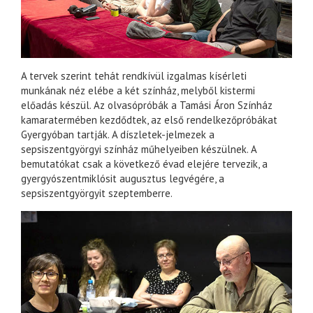
A tervek szerint tehát rendkívül izgalmas kísérleti
munkának néz elébe a két színház, melyből kistermi
előadás készül. Az olvasópróbák a Tamási Áron Színház
kamaratermében kezdődtek, az első rendelkezőpróbákat
Gyergyóban tartják. A díszletek-jelmezek a
sepsiszentgyörgyi színház műhelyeiben készülnek. A
bemutatókat csak a következő évad elejére tervezik, a
gyergyószentmiklósit augusztus legvégére, a
sepsiszentgyörgyit szeptemberre.