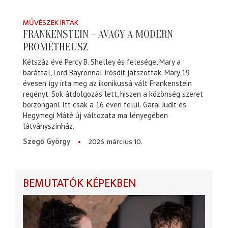
MŰVÉSZEK ÍRTÁK
FRANKENSTEIN – AVAGY A MODERN
PROMÉTHEUSZ
Kétszáz éve Percy B. Shelley és felesége, Mary a
baráttal, Lord Bayronnal írósdit játszottak. Mary 19
évesen így írta meg az ikonikussá vált Frankenstein
regényt. Sok átdolgozás lett, hiszen a közönség szeret
borzongani. Itt csak a 16 éven felül. Garai Judit és
Hegymegi Máté új változata ma lényegében
látványszínház.
2026. március 10.
Szegő György
BEMUTATÓK KÉPEKBEN