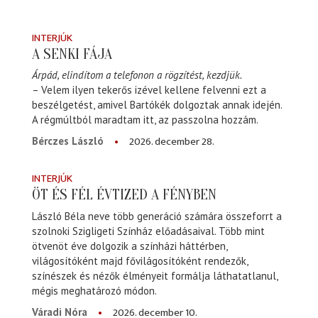
INTERJÚK
A SENKI FÁJA
Árpád, elindítom a telefonon a rögzítést, kezdjük.
– Velem ilyen tekerős izével kellene felvenni ezt a
beszélgetést, amivel Bartókék dolgoztak annak idején.
A régmúltból maradtam itt, az passzolna hozzám.
2026. december 28.
Bérczes László
INTERJÚK
ÖT ÉS FÉL ÉVTIZED A FÉNYBEN
László Béla neve több generáció számára összeforrt a
szolnoki Szigligeti Színház előadásaival. Több mint
ötvenöt éve dolgozik a színházi háttérben,
világosítóként majd fővilágosítóként rendezők,
színészek és nézők élményeit formálja láthatatlanul,
mégis meghatározó módon.
2026. december 10.
Váradi Nóra