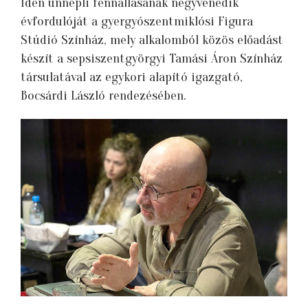
Idén ünnepli fennállásának negyvenedik
évfordulóját a gyergyószentmiklósi Figura
Stúdió Színház, mely alkalomból közös előadást
készít a sepsiszentgyörgyi Tamási Áron Színház
társulatával az egykori alapító igazgató,
Bocsárdi László rendezésében.