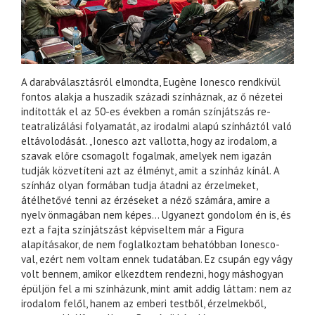
A darabválasztásról elmondta, Eugène Ionesco rendkívül
fontos alakja a huszadik századi színháznak, az ő nézetei
indították el az 50-es években a román színjátszás re-
teatralizálási folyamatát, az irodalmi alapú színháztól való
eltávolodását. „Ionesco azt vallotta, hogy az irodalom, a
szavak előre csomagolt fogalmak, amelyek nem igazán
tudják közvetíteni azt az élményt, amit a színház kínál. A
színház olyan formában tudja átadni az érzelmeket,
átélhetővé tenni az érzéseket a néző számára, amire a
nyelv önmagában nem képes... Ugyanezt gondolom én is, és
ezt a fajta színjátszást képviseltem már a Figura
alapításakor, de nem foglalkoztam behatóbban Ionesco-
val, ezért nem voltam ennek tudatában. Ez csupán egy vágy
volt bennem, amikor elkezdtem rendezni, hogy máshogyan
épüljön fel a mi színházunk, mint amit addig láttam: nem az
irodalom felől, hanem az emberi testből, érzelmekből,