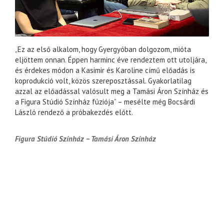
„Ez az első alkalom, hogy Gyergyóban dolgozom, mióta
eljöttem onnan. Éppen harminc éve rendeztem ott utoljára,
és érdekes módon a Kasimir és Karoline című előadás is
koprodukció volt, közös szereposztással. Gyakorlatilag
azzal az előadással valósult meg a Tamási Áron Színház és
a Figura Stúdió Színház fúziója” – mesélte még Bocsárdi
László rendező a próbakezdés előtt.
Figura Stúdió Színház – Tamási Áron Színház