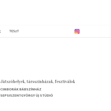
g
TESzT
Játszóhelyek, társszínházak, fesztiválok
CIMBORÁK BÁBSZÍNHÁZ
9/2020
2018/2019
2017/2018
2016/2017
SEPSISZENTGYÖRGY ÚJ STÚDIÓ