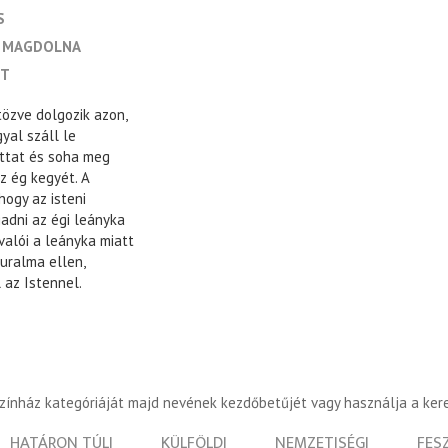
S
A MAGDOLNA
IT
tözve dolgozik azon,
yal száll le
ottat és soha meg
z ég kegyét. A
ogy az isteni
gadni az égi leányka
valói a leányka miatt
uralma ellen,
az Istennel.
színház kategóriáját majd nevének kezdőbetűjét vagy használja a ker
HATÁRON TÚLI
KÜLFÖLDI
NEMZETISÉGI
FES