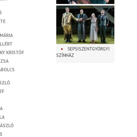
Ő
NTE
AMÁRIA
ELLÉRT
SEPSISZENTGYÖRGYI
KY KRISTÓF
SZÍNHÁZ
UZSA
ABOLCS
SZLÓ
EF
KA
LA
LÁSZLÓ
S