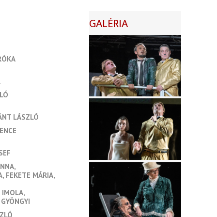
GALÉRIA
RÓKA
R
LÓ
ÁNT LÁSZLÓ
ENCE
SEF
ÁNNA
A
FEKETE MÁRIA
I IMOLA
 GYÖNGYI
SZLÓ