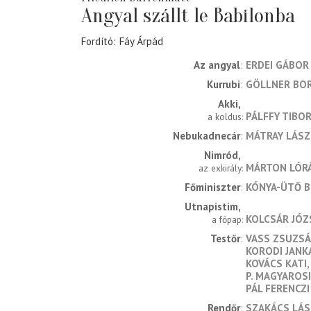
Angyal szállt le Babilonba
Fordító
Fáy Árpád
Az angyal
ERDEI GÁBOR
Kurrubi
GÖLLNER BO
Akki
PÁLFFY TIBO
a koldus
Nebukadnecár
MÁTRAY LÁSZ
Nimród
MÁRTON LÓR
az exkirály
Főminiszter
KÓNYA-ÜTŐ B
Utnapistim
KOLCSÁR JÓZ
a főpap
Testőr
VASS ZSUZS
KORODI JANK
KOVÁCS KATI
P. MAGYAROS
PÁL FERENCZI
Rendőr
SZAKÁCS LÁ