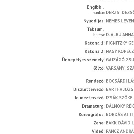
Engibbi
DERZSI DEZS
a bankár
Nyugdíjas
NEMES LEVE
Tabtum
D. ALBU ANN
hetéra
Katona 1
PIGNITZKY G
Katona 2
NAGY KOPECZ
Ünnepélyes személy
GAJZÁGÓ ZS
Költő
VARSÁNYI SZ
rendező
BOCSÁRDI LÁ
díszlettervező
BARTHA JÓZS
jelmeztervező
IZSÁK SZŐKE
dramaturg
DÁLNOKY RÉ
koreográfus
BORDÁS ATTI
zene
BAKK-DÁVID 
videó
RANCZ ANDRÁ