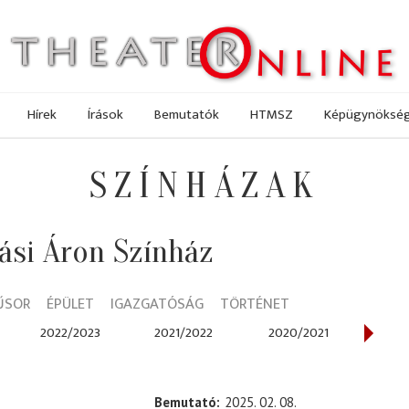
Hírek
Írások
Bemutatók
HTMSZ
Képügynöksé
SZÍNHÁZAK
ási Áron Színház
ŰSOR
ÉPÜLET
IGAZGATÓSÁG
TÖRTÉNET
2022/2023
2021/2022
2020/2021
201
Bemutató
2025. 02. 08.