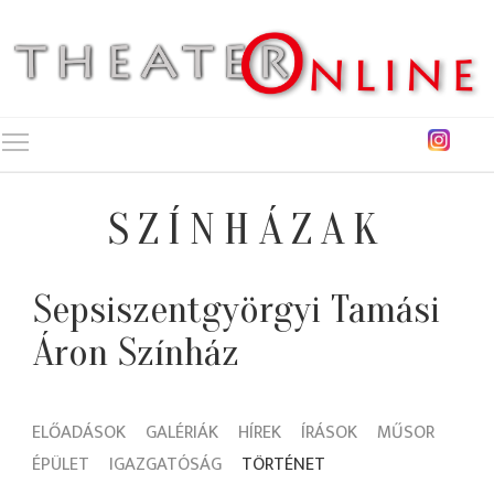
Toggle main menu visibility
SZÍNHÁZAK
Sepsiszentgyörgyi Tamási
Áron Színház
ELŐADÁSOK
GALÉRIÁK
HÍREK
ÍRÁSOK
MŰSOR
ÉPÜLET
IGAZGATÓSÁG
TÖRTÉNET