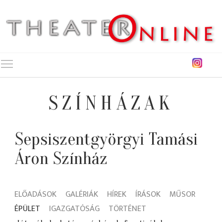
Toggle main menu visibility
SZÍNHÁZAK
Sepsiszentgyörgyi Tamási
Áron Színház
ELŐADÁSOK
GALÉRIÁK
HÍREK
ÍRÁSOK
MŰSOR
ÉPÜLET
IGAZGATÓSÁG
TÖRTÉNET