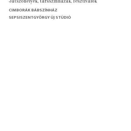
Játszóhelyek, társszínházak, fesztiválok
CIMBORÁK BÁBSZÍNHÁZ
SEPSISZENTGYÖRGY ÚJ STÚDIÓ