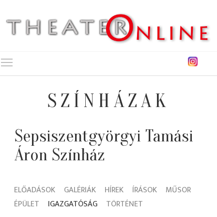
Toggle main menu visibility
SZÍNHÁZAK
Sepsiszentgyörgyi Tamási
Áron Színház
ELŐADÁSOK
GALÉRIÁK
HÍREK
ÍRÁSOK
MŰSOR
ÉPÜLET
IGAZGATÓSÁG
TÖRTÉNET