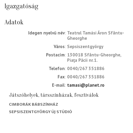
Igazgatóság
Adatok
Idegen nyelvű név
Teatrul Tamási Áron Sfântu-
Gheorghe
Város
Sepsiszentgyörgy
Postacím
130018 Sfântu-Gheorghe,
Piaţa Păcii nr.1.
Telefon
0040/267 351886
Fax
0040/267 351886
E-mail
tamasi@planet.ro
Játszóhelyek, társszínházak, fesztiválok
CIMBORÁK BÁBSZÍNHÁZ
SEPSISZENTGYÖRGY ÚJ STÚDIÓ