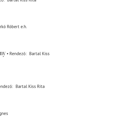
rkó Róbert
e.h.
ny
Rendező
Bartal Kiss
endező
Bartal Kiss Rita
gnes