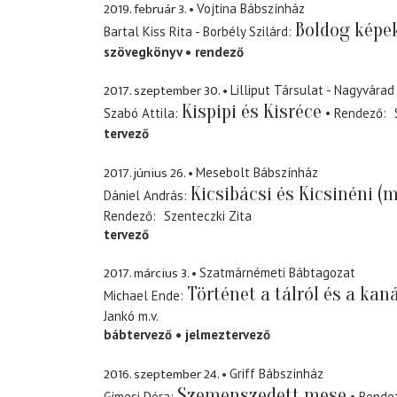
2019. február 3.
Vojtina Bábszínház
Boldog képe
Bartal Kiss Rita - Borbély Szilárd
szövegkönyv
rendező
2017. szeptember 30.
Lilliput Társulat - Nagyvárad
Kispipi és Kisréce
Szabó Attila
Rendező
tervező
2017. június 26.
Mesebolt Bábszínház
Kicsibácsi és Kicsinéni (
Dániel András
Rendező
Szenteczki Zita
tervező
2017. március 3.
Szatmárnémeti Bábtagozat
Történet a tálról és a kaná
Michael Ende
Jankó
m.v.
bábtervező
jelmeztervező
2016. szeptember 24.
Griff Bábszínház
Szemenszedett mese
Gimesi Dóra
Rende