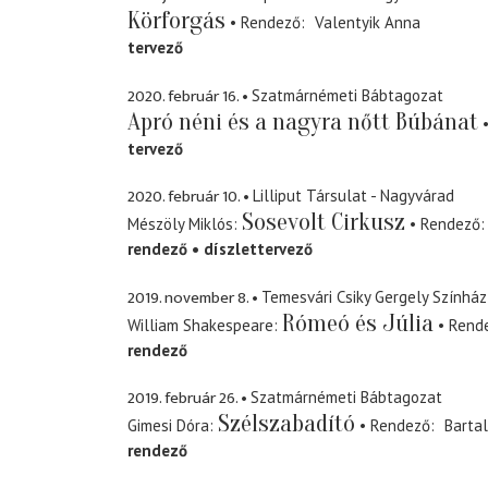
Körforgás
Rendező
Valentyik Anna
tervező
2020. február 16.
Szatmárnémeti Bábtagozat
Apró néni és a nagyra nőtt Búbánat
tervező
2020. február 10.
Lilliput Társulat - Nagyvárad
Sosevolt Cirkusz
Mészöly Miklós
Rendező
rendező
díszlettervező
2019. november 8.
Temesvári Csiky Gergely Színház
Rómeó és Júlia
William Shakespeare
Rend
rendező
2019. február 26.
Szatmárnémeti Bábtagozat
Szélszabadító
Gimesi Dóra
Rendező
Bartal
rendező