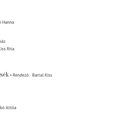
ri Hanna
ház
iss Rita
esék
Rendező
Bartal Kiss
bó Attila