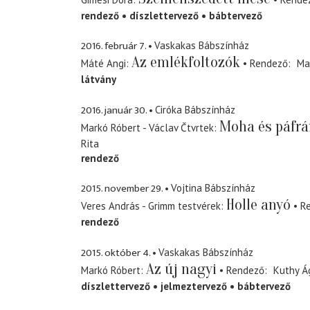
rendező
díszlettervező
bábtervező
2016. február 7.
Vaskakas Bábszínház
Az emlékfoltozók
Máté Angi
Rendező
Ma
látvány
2016. január 30.
Ciróka Bábszínház
Moha és páfrá
Markó Róbert - Václav Čtvrtek
Rita
rendező
2015. november 29.
Vojtina Bábszínház
Holle anyó
Veres András - Grimm testvérek
R
rendező
2015. október 4.
Vaskakas Bábszínház
Az új nagyi
Markó Róbert
Rendező
Kuthy Á
díszlettervező
jelmeztervező
bábtervező