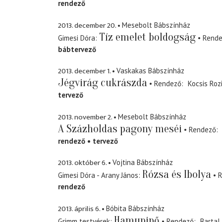
rendező
2013. december 20.
Mesebolt Bábszínház
Tíz emelet boldogság
Gimesi Dóra
Rend
bábtervező
2013. december 1.
Vaskakas Bábszínház
Jégvirág cukrászda
Rendező
Kocsis Roz
tervező
2013. november 2.
Mesebolt Bábszínház
A Százholdas pagony meséi
Rendező
rendező
tervező
2013. október 6.
Vojtina Bábszínház
Rózsa és Ibolya
Gimesi Dóra - Arany János
R
rendező
2013. április 6.
Bóbita Bábszínház
Hamupipő
Grimm testvérek
Rendező
Bartal 