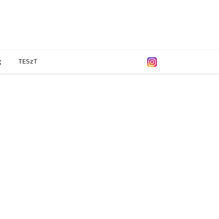
g
TESzT