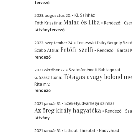
tervező
2023. augusztus 20.
KL Színház
Malac és Liba
Tóth Krisztina
Rendező
Cse
látványtervező
2022. szeptember 24.
Temesvári Csiky Gergely Szín
Petőfi-szelfi
Szabó Attila
Rendező
Bartal K
rendező
2021. október 22.
Szatmárnémeti Bábtagozat
Tótágas avagy bolond m
G. Szász Ilona
Rita
m.v.
rendező
2021. január 31.
Székelyudvarhelyi színház
Az öreg király hagyatéka
Rendező
Sza
látvány
2021. január 31.
Lilliput Társulat - Nagyvárad