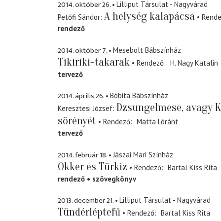
2014. október 26.
Lilliput Társulat - Nagyvárad
A helység kalapácsa
Petőfi Sándor
Rend
rendező
2014. október 7.
Mesebolt Bábszínház
Tikiriki-takarak
Rendező
H. Nagy Katalin
tervező
2014. április 26.
Bóbita Bábszínház
Dzsungelmese, avagy Ki
Keresztesi József
sörényét
Rendező
Matta Lóránt
tervező
2014. február 18.
Jászai Mari Színház
Okker és Türkiz
Rendező
Bartal Kiss Rita
rendező
szövegkönyv
2013. december 21.
Lilliput Társulat - Nagyvárad
Tündérléptefű
Rendező
Bartal Kiss Rita