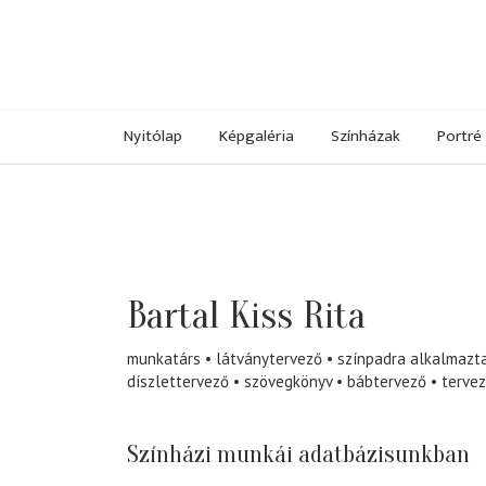
Nyitólap
Képgaléria
Színházak
Portré
Bartal Kiss Rita
munkatárs
látványtervező
színpadra alkalmazt
díszlettervező
szövegkönyv
bábtervező
terve
Színházi munkái adatbázisunkban