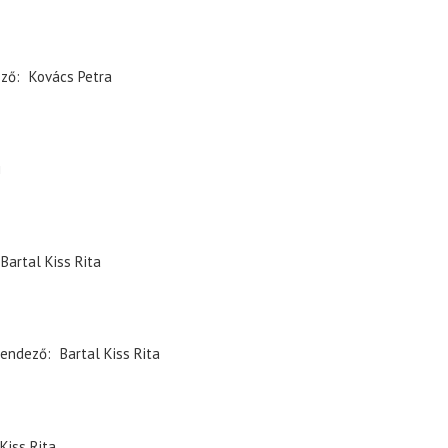
ező
Kovács Petra
i
Bartal Kiss Rita
endező
Bartal Kiss Rita
Kiss Rita