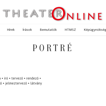
Hírek
Írások
Bemutatók
HTMSZ
Képügynöksé
PORTRÉ
a
író
tervező
rendező
ző
jelmeztervező
látvány