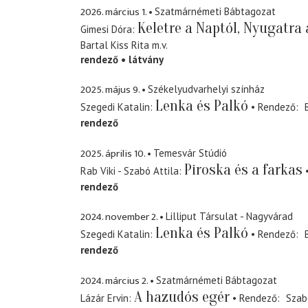
2026. március 1.
Szatmárnémeti Bábtagozat
Keletre a Naptól, Nyugatra 
Gimesi Dóra
Bartal Kiss Rita
m.v.
rendező
látvány
2025. május 9.
Székelyudvarhelyi színház
Lenka és Palkó
Szegedi Katalin
Rendező
rendező
2025. április 10.
Temesvár Stúdió
Piroska és a farkas
Rab Viki - Szabó Attila
rendező
2024. november 2.
Lilliput Társulat - Nagyvárad
Lenka és Palkó
Szegedi Katalin
Rendező
rendező
2024. március 2.
Szatmárnémeti Bábtagozat
A hazudós egér
Lázár Ervin
Rendező
Szab