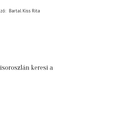
ező
Bartal Kiss Rita
soroszlán keresi a