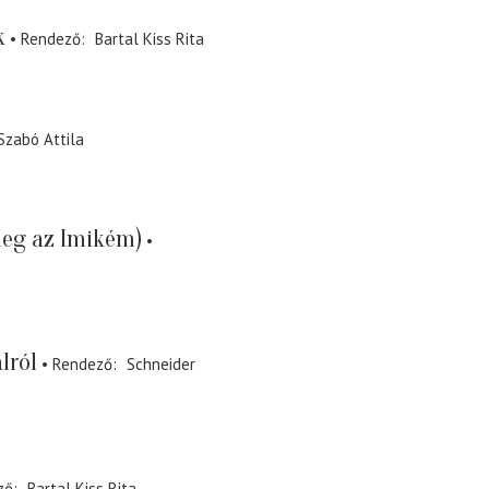
k
Rendező
Bartal Kiss Rita
Szabó Attila
meg az Imikém)
lról
Rendező
Schneider
ző
Bartal Kiss Rita