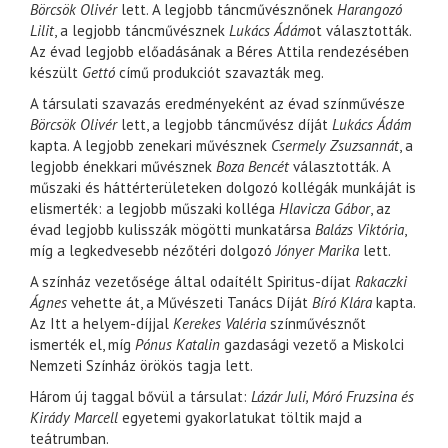
Börcsök Olivér
lett. A legjobb táncművésznőnek
Harangozó
Lilit
, a legjobb táncművésznek
Lukács Ádám
ot választották.
Az évad legjobb előadásának a Béres Attila rendezésében
készült
Gettó
című produkciót szavazták meg.
A társulati szavazás eredményeként az évad színművésze
Börcsök Olivér
lett, a legjobb táncművész díját
Lukács Ádám
kapta. A legjobb zenekari művésznek
Csermely Zsuzsannát
, a
legjobb énekkari művésznek
Boza Bencét
választották. A
műszaki és háttérterületeken dolgozó kollégák munkáját is
elismerték: a legjobb műszaki kolléga
Hlavicza Gábor
, az
évad legjobb kulisszák mögötti munkatársa
Balázs Viktória
,
míg a legkedvesebb nézőtéri dolgozó
Jónyer Marika
lett.
A színház vezetősége által odaítélt Spiritus-díjat
Rakaczki
Ágnes
vehette át, a Művészeti Tanács Díját
Bíró Klára
kapta.
Az Itt a helyem-díjjal
Kerekes Valéria
színművésznőt
ismerték el, míg
Pónus Katalin
gazdasági vezető a Miskolci
Nemzeti Színház örökös tagja lett.
Három új taggal bővül a társulat:
Lázár Juli, Móró Fruzsina és
Kirády Marcell
egyetemi gyakorlatukat töltik majd a
teátrumban.