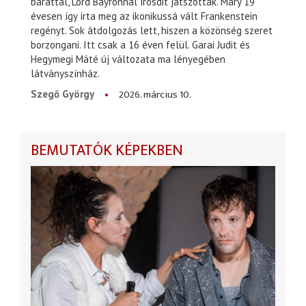
baráttal, Lord Bayronnal írósdit játszottak. Mary 19
évesen így írta meg az ikonikussá vált Frankenstein
regényt. Sok átdolgozás lett, hiszen a közönség szeret
borzongani. Itt csak a 16 éven felül. Garai Judit és
Hegymegi Máté új változata ma lényegében
látványszínház.
2026. március 10.
Szegő György
BEMUTATÓK KÉPEKBEN