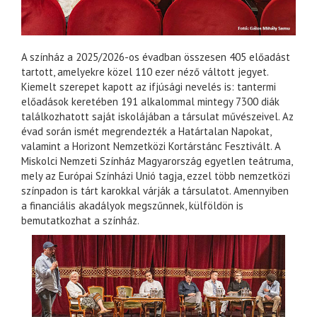
A színház a 2025/2026-os évadban összesen 405 előadást
tartott, amelyekre közel 110 ezer néző váltott jegyet.
Kiemelt szerepet kapott az ifjúsági nevelés is: tantermi
előadások keretében 191 alkalommal mintegy 7300 diák
találkozhatott saját iskolájában a társulat művészeivel. Az
évad során ismét megrendezték a Határtalan Napokat,
valamint a Horizont Nemzetközi Kortárstánc Fesztivált. A
Miskolci Nemzeti Színház Magyarország egyetlen teátruma,
mely az Európai Színházi Unió tagja, ezzel több nemzetközi
színpadon is tárt karokkal várják a társulatot. Amennyiben
a financiális akadályok megszűnnek, külföldön is
bemutatkozhat a színház.