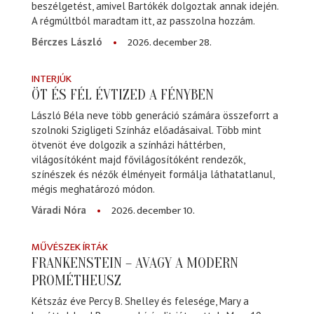
beszélgetést, amivel Bartókék dolgoztak annak idején.
A régmúltból maradtam itt, az passzolna hozzám.
2026. december 28.
Bérczes László
INTERJÚK
ÖT ÉS FÉL ÉVTIZED A FÉNYBEN
László Béla neve több generáció számára összeforrt a
szolnoki Szigligeti Színház előadásaival. Több mint
ötvenöt éve dolgozik a színházi háttérben,
világosítóként majd fővilágosítóként rendezők,
színészek és nézők élményeit formálja láthatatlanul,
mégis meghatározó módon.
2026. december 10.
Váradi Nóra
MŰVÉSZEK ÍRTÁK
FRANKENSTEIN – AVAGY A MODERN
PROMÉTHEUSZ
Kétszáz éve Percy B. Shelley és felesége, Mary a