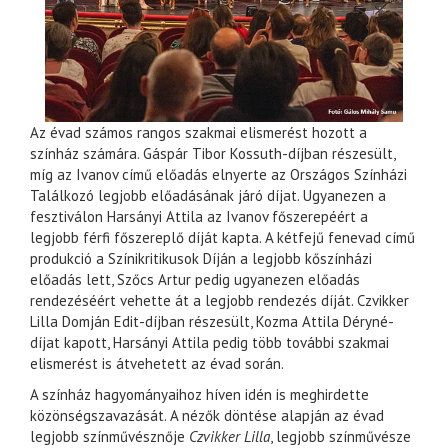
Az évad számos rangos szakmai elismerést hozott a
színház számára. Gáspár Tibor Kossuth-díjban részesült,
míg az Ivanov című előadás elnyerte az Országos Színházi
Találkozó legjobb előadásának járó díjat. Ugyanezen a
fesztiválon Harsányi Attila az Ivanov főszerepéért a
legjobb férfi főszereplő díját kapta. A kétfejű fenevad című
produkció a Színikritikusok Díján a legjobb kőszínházi
előadás lett, Szőcs Artur pedig ugyanezen előadás
rendezéséért vehette át a legjobb rendezés díját. Czvikker
Lilla Domján Edit-díjban részesült, Kozma Attila Déryné-
díjat kapott, Harsányi Attila pedig több további szakmai
elismerést is átvehetett az évad során.
A színház hagyományaihoz híven idén is meghirdette
közönségszavazását. A nézők döntése alapján az évad
legjobb színművésznője
Czvikker Lilla
, legjobb színművésze