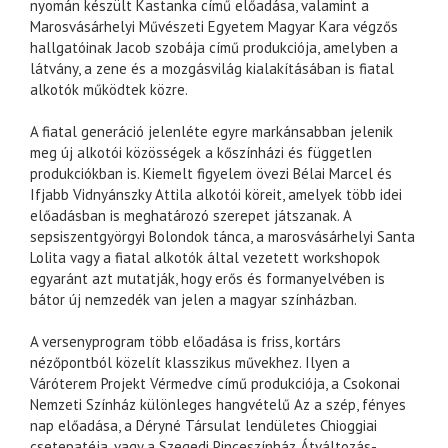
nyomán készült Kastanka című előadása, valamint a
Marosvásárhelyi Művészeti Egyetem Magyar Kara végzős
hallgatóinak Jacob szobája című produkciója, amelyben a
látvány, a zene és a mozgásvilág kialakításában is fiatal
alkotók működtek közre.
A fiatal generáció jelenléte egyre markánsabban jelenik
meg új alkotói közösségek a kőszínházi és független
produkciókban is. Kiemelt figyelem övezi Bélai Marcel és
Ifjabb Vidnyánszky Attila alkotói köreit, amelyek több idei
előadásban is meghatározó szerepet játszanak. A
sepsiszentgyörgyi Bolondok tánca, a marosvásárhelyi Santa
Lolita vagy a fiatal alkotók által vezetett workshopok
egyaránt azt mutatják, hogy erős és formanyelvében is
bátor új nemzedék van jelen a magyar színházban.
A versenyprogram több előadása is friss, kortárs
nézőpontból közelít klasszikus művekhez. Ilyen a
Váróterem Projekt Vérmedve című produkciója, a Csokonai
Nemzeti Színház különleges hangvételű Az a szép, fényes
nap előadása, a Déryné Társulat lendületes Chioggiai
csetepatéja, vagy a Szegedi Pinceszínház Átváltozás-