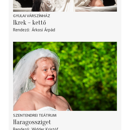
GYULAI VÁRSZÍNHÁZ
Ikrek – kettő
Rendező
Árkosi Árpád
SZENTENDREI TEÁTRUM
Haragossziget
Rendező
Widder Kristóf