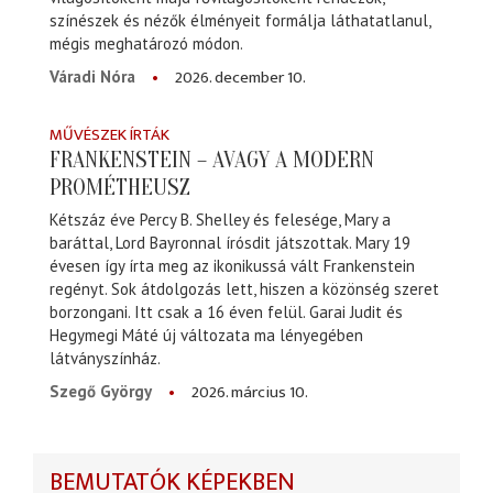
színészek és nézők élményeit formálja láthatatlanul,
mégis meghatározó módon.
2026. december 10.
Váradi Nóra
MŰVÉSZEK ÍRTÁK
FRANKENSTEIN – AVAGY A MODERN
PROMÉTHEUSZ
Kétszáz éve Percy B. Shelley és felesége, Mary a
baráttal, Lord Bayronnal írósdit játszottak. Mary 19
évesen így írta meg az ikonikussá vált Frankenstein
regényt. Sok átdolgozás lett, hiszen a közönség szeret
borzongani. Itt csak a 16 éven felül. Garai Judit és
Hegymegi Máté új változata ma lényegében
látványszínház.
2026. március 10.
Szegő György
BEMUTATÓK KÉPEKBEN