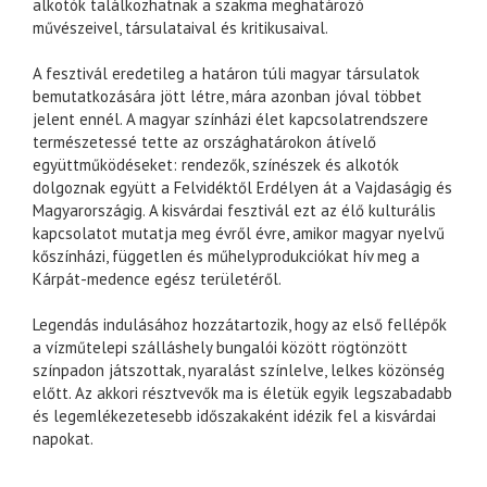
alkotók találkozhatnak a szakma meghatározó
művészeivel, társulataival és kritikusaival.
A fesztivál eredetileg a határon túli magyar társulatok
bemutatkozására jött létre, mára azonban jóval többet
jelent ennél. A magyar színházi élet kapcsolatrendszere
természetessé tette az országhatárokon átívelő
együttműködéseket: rendezők, színészek és alkotók
dolgoznak együtt a Felvidéktől Erdélyen át a Vajdaságig és
Magyarországig. A kisvárdai fesztivál ezt az élő kulturális
kapcsolatot mutatja meg évről évre, amikor magyar nyelvű
kőszínházi, független és műhelyprodukciókat hív meg a
Kárpát-medence egész területéről.
Legendás indulásához hozzátartozik, hogy az első fellépők
a vízműtelepi szálláshely bungalói között rögtönzött
színpadon játszottak, nyaralást színlelve, lelkes közönség
előtt. Az akkori résztvevők ma is életük egyik legszabadabb
és legemlékezetesebb időszakaként idézik fel a kisvárdai
napokat.