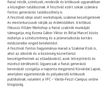
fiatal nézők, színészek, rendezők és kritikusok ugyanabban
a közegben találkoznak. A fesztivál ezért sokak számára
fontos generációs találkozóhely is.
A fesztivál ideje alatt workshopok, szakmai beszélgetések
és mesterkurzusok várják az érdeklődőket. A kritikusi
fókuszú Villám-Workshop a fiatal szakírók munkáját
támogatja, míg Kozma Gábor Viktor és Bélai Marcel közös
műhelye a színésztréning és a jelenetalkotás kortárs
módszereibe enged betekintést.
A fesztivál fontos hagyománya marad a Szakmai Klub is,
ahol az alkotók és a közönség közvetlenül
beszélgethetnek az előadásokról, azok létrejöttéről és
művészi kérdéseiről. Ugyancsak a fiatal generáció
bevonását szolgálja a naponta megjelenő Kisvárdai Lapok,
amelyben egyetemisták és pályakezdő kritikusok
publikálnak, valamint a VFC – Várda-Feszt-Campus online
blogújság.