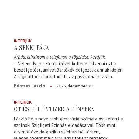
INTERJÚK
A SENKI FÁJA
Árpád, elindítom a telefonon a rögzítést, kezdjük.
– Velem ilyen tekerős izével kellene felvenni ezt a
beszélgetést, amivel Bartókék dolgoztak annak idején.
A régmúltból maradtam itt, az passzolna hozzám.
2026. december 28.
Bérczes László
INTERJÚK
ÖT ÉS FÉL ÉVTIZED A FÉNYBEN
László Béla neve több generáció számára összeforrt a
szolnoki Szigligeti Színház előadásaival. Több mint
ötvenöt éve dolgozik a színházi háttérben,
világosítóként majd fővilágosítóként rendezők,