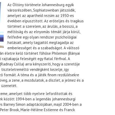
Az Öltöny története Johannesburg egyik
városrészében, Sophiatownban játszódik,
amelyet az apartheid rezsim az 1950-es
években elpusztított. Az erőteljes és tragikus
történet a szerelem, az árulás, a bosszú, a
méltóság és az elnyomás témáit járja körül,
felfedve egy olyan rendszer pszichológiai
hatásait, amely tagjaitól megtagadja az
emberiességet és a szabadságot. A változó
án életre kelő történet főhőse Philemon (Bányai
 rajtakapja feleségét egy fiatal férfival. A
Radnay Csilla) arra kényszeríti, hogy a szeretője
 tiszteletreméltó vendégként kezelje, így
ő formáit. A téma és a játék finom rezdülésekre
eg, a zene, a mozdulatok, a díszlet, a jelmez és a
 üzenetét.
zeme, amelyet több nyelvre lefordítottak és
ek között 1994-ben a legendás johannesburgi
s Barney Simon adaptációjában, majd 2004-ben a
Peter Brook, Marie-Hélène Estienne és Franck