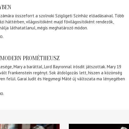
NYBEN
zámára összeforrt a szolnoki Szigligeti Színház előadásaival. Több
ázi háttérben, világosítóként majd fővilágosítóként rendezők,
málja láthatatlanul, mégis meghatározó módon.
0.
A MODERN PROMÉTHEUSZ
lesége, Mary a baráttal, Lord Bayronnal írósdit játszottak. Mary 19
 vált Frankenstein regényt. Sok átdolgozás lett, hiszen a közönség
éven felül. Garai Judit és Hegymegi Máté új változata ma lényegében
10.