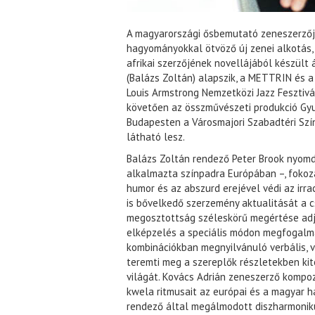
A magyarországi ősbemutató zeneszerzője 
hagyományokkal ötvöző új zenei alkotás, 
afrikai szerzőjének novellájából készült
(Balázs Zoltán) alapszik, a METTRIN és
Louis Armstrong Nemzetközi Jazz Fesztivál
követően az összművészeti produkció Gyul
Budapesten a Városmajori Szabadtéri Szí
látható lesz.
Balázs Zoltán rendező Peter Brook nyom
alkalmazta színpadra Európában –, fokoza
humor és az abszurd erejével védi az irra
is bővelkedő szerzemény aktualitását a c
megosztottság széleskörű megértése adja
elképzelés a speciális módon megfogalma
kombinációkban megnyilvánuló verbális, vo
teremti meg a szereplők részletekben kit
világát. Kovács Adrián zeneszerző kompoz
kwela ritmusait az európai és a magyar h
rendező által megálmodott diszharmoniku