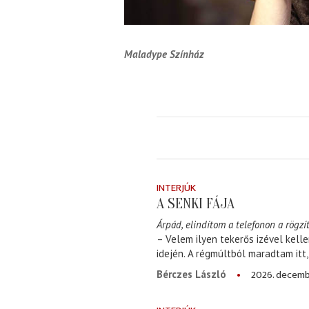
Maladype Színház
INTERJÚK
A SENKI FÁJA
Árpád, elindítom a telefonon a rögzít
– Velem ilyen tekerős izével kell
idején. A régmúltból maradtam itt
2026. decemb
Bérczes László