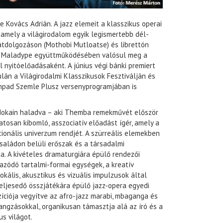
Kovács Adrián. A jazz elemeit a klasszikus operai
amely a világirodalom egyik legismertebb dél-
 átdolgozáson (Mothobi Mutloatse) és librettón
 a Maladype együttműködésében valósul meg a
 nyitóelőadásaként. A június végi bánki premiert
án a Világirodalmi Klasszikusok Fesztiválján és
npad Szemle Plusz versenyprogramjában is
dokain haladva – aki Themba remekművét először
tosan kibomló, asszociatív előadást ígér, amely a
cionális univerzum rendjét. A szürreális elemekben
saládon belüli erőszak és a társadalmi
. A kivételes dramaturgiára épülő rendezői
zódó tartalmi-formai egységek, a kreatív
kális, akusztikus és vizuális impulzusok által
eljesedő összjátékára épülő jazz-opera egyedi
íciója vegyítve az afro-jazz marabi, mbaganga és
angzásokkal, organikusan támasztja alá az író és a
s világot.