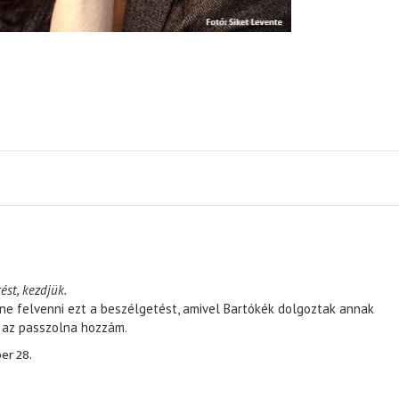
ést, kezdjük.
ene felvenni ezt a beszélgetést, amivel Bartókék dolgoztak annak
, az passzolna hozzám.
er 28.