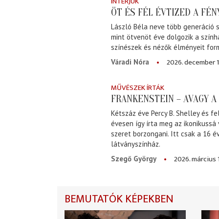
INTERJÚK
ÖT ÉS FÉL ÉVTIZED A FÉ
László Béla neve több generáció s
mint ötvenöt éve dolgozik a szính
színészek és nézők élményeit for
2026. december 1
Váradi Nóra
MŰVÉSZEK ÍRTÁK
FRANKENSTEIN – AVAGY 
Kétszáz éve Percy B. Shelley és fe
évesen így írta meg az ikonikussá
szeret borzongani. Itt csak a 16 
látványszínház.
2026. március 
Szegő György
BEMUTATÓK KÉPEKBEN