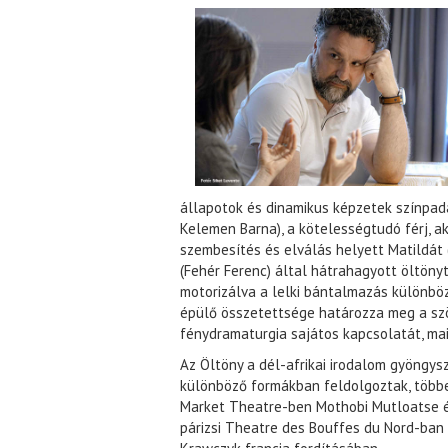
állapotok és dinamikus képzetek színpad
Kelemen Barna), a kötelességtudó férj, aki
szembesítés és elválás helyett Matildát (
(Fehér Ferenc) által hátrahagyott öltönyt
motorizálva a lelki bántalmazás különböz
épülő összetettsége határozza meg a szöv
fénydramaturgia sajátos kapcsolatát, mai
Az Öltöny a dél-afrikai irodalom gyöngys
különböző formákban feldolgoztak, több
Market Theatre-ben Mothobi Mutloatse é
párizsi Theatre des Bouffes du Nord-ban 