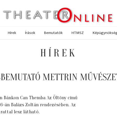
Hírek
Írások
Bemutatók
HTMSZ
Képügynöksé
HÍREK
SBEMUTATÓ METTRIN MŰVÉSZE
n Bánkon Can Themba Az Öltöny című
26-án Balázs Zoltán rendezésében. Az
rattal lesz látható.