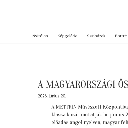
Nyitólap
Képgaléria
Színházak
Portré
A MAGYARORSZÁGI Ő
2026. június 20.
A METTRIN Művészeti Központba
klasszikusát mutatják be június 
előadás angol nyelven, magyar feli