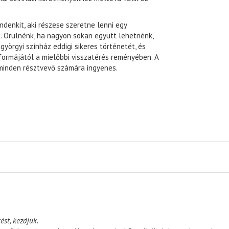
denkit, aki részese szeretne lenni egy
 Örülnénk, ha nagyon sokan együtt lehetnénk,
örgyi színház eddigi sikeres történetét, és
formájától a mielőbbi visszatérés reményében. A
 minden résztvevő számára ingyenes.
ést, kezdjük.