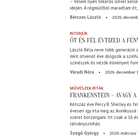
– Velem ilyen tekerős izével kell
idején. A régmúltból maradtam itt
2026. decemb
Bérczes László
INTERJÚK
ÖT ÉS FÉL ÉVTIZED A FÉ
László Béla neve több generáció s
mint ötvenöt éve dolgozik a szính
színészek és nézők élményeit for
2026. december 1
Váradi Nóra
MŰVÉSZEK ÍRTÁK
FRANKENSTEIN – AVAGY 
Kétszáz éve Percy B. Shelley és fe
évesen így írta meg az ikonikussá
szeret borzongani. Itt csak a 16 
látványszínház.
2026. március 
Szegő György