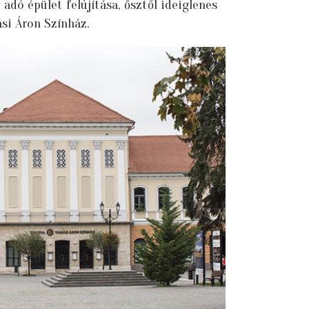
dó épület felújítása, ősztől ideiglenes
si Áron Színház.