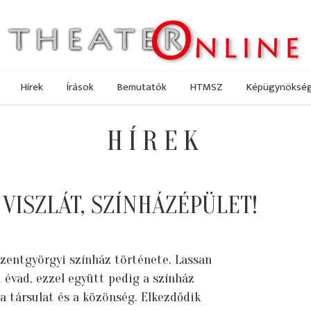
Hírek
Írások
Bemutatók
HTMSZ
Képügynöksé
HÍREK
VISZLÁT, SZÍNHÁZÉPÜLET!
zentgyörgyi színház története. Lassan
 évad, ezzel együtt pedig a színház
 a társulat és a közönség. Elkezdődik