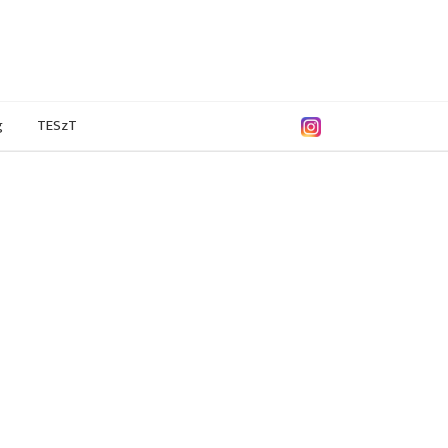
g
TESzT