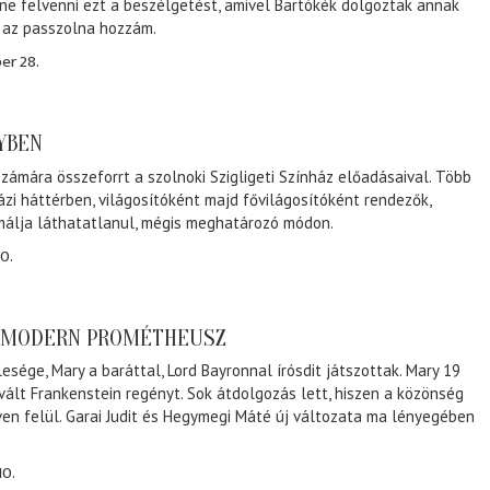
ene felvenni ezt a beszélgetést, amivel Bartókék dolgoztak annak
, az passzolna hozzám.
er 28.
NYBEN
zámára összeforrt a szolnoki Szigligeti Színház előadásaival. Több
ázi háttérben, világosítóként majd fővilágosítóként rendezők,
málja láthatatlanul, mégis meghatározó módon.
0.
A MODERN PROMÉTHEUSZ
lesége, Mary a baráttal, Lord Bayronnal írósdit játszottak. Mary 19
 vált Frankenstein regényt. Sok átdolgozás lett, hiszen a közönség
éven felül. Garai Judit és Hegymegi Máté új változata ma lényegében
10.