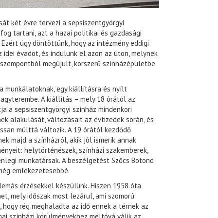
át két évre tervezi a sepsiszentgyörgyi
g tartani, azt a hazai politikai és gazdasági
Ezért úgy döntöttünk, hogy az intézmény eddigi
idei évadot, és indulunk el azon az úton, melynek
 szempontból megújult, korszerű színházépületbe
a munkálatoknak, egy kiállításra és nyílt
agyterembe. A kiállítás – mely 18 órától az
ja a sepsiszentgyörgyi színház mindenkori
ek alakulását, változásait az évtizedek során, és
assan múlttá változik. A 19 órától kezdődő
 majd a színházról, akik jól ismerik annak
ényeit: helytörténészek, színházi szakemberek,
lenlegi munkatársak. A beszélgetést Szőcs Botond
 még emlékezetesebbé.
emás érzésekkel készülünk. Hiszen 1958 óta
et, mely időszak most lezárul, ami szomorú.
 hogy rég meghaladta az idő ennek a térnek az
 mai színházi körülményekhez méltóvá válik az