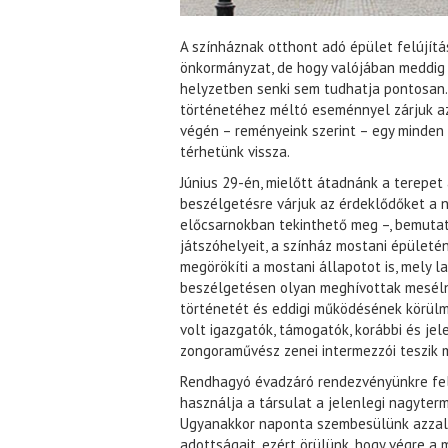
A színháznak otthont adó épület felújítás
önkormányzat, de hogy valójában meddig fo
helyzetben senki sem tudhatja pontosan. 
történetéhez méltó eseménnyel zárjuk az 
végén – reményeink szerint – egy minden
térhetünk vissza.
Június 29-én, mielőtt átadnánk a terepet 
beszélgetésre várjuk az érdeklődőket a n
előcsarnokban tekinthető meg –, bemutat
játszóhelyeit, a színház mostani épületén
megörökíti a mostani állapotot is, mely l
beszélgetésen olyan meghívottak mesélnek
történetét és eddigi működésének körülm
volt igazgatók, támogatók, korábbi és je
zongoraművész zenei intermezzói teszik
Rendhagyó évadzáró rendezvényünkre fel
használja a társulat a jelenlegi nagyterm
Ugyanakkor naponta szembesülünk azzal,
adottságait, ezért örülünk, hogy végre a