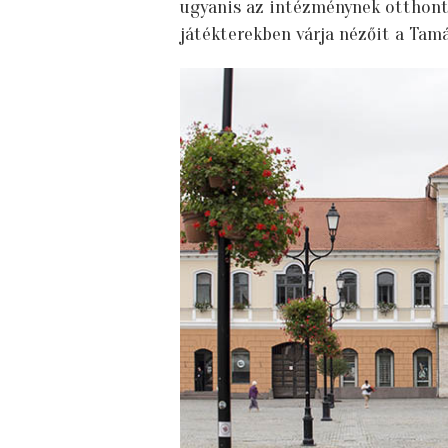
ugyanis az intézménynek otthont a
játékterekben várja nézőit a Tamá