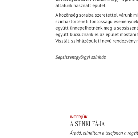
általunk használt épület.
A közönség soraiba szeretettel várunk min
színháztörténeti fontosságú eseménynek.
együtt ünnepelhetnénk meg a sepsiszentgy
együtt búcsúznánk el az épület mostani 
Viszlát, színházépület! nevű rendezvény
Sepsiszentgyörgyi színház
INTERJÚK
A SENKI FÁJA
Árpád, elindítom a telefonon a rögzít