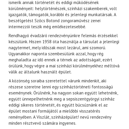
ismerik annak történetét és eddigi működésének
körülményeit: helytörténészek, színházi szakemberek, volt
igazgatók, támogatók, korábbi és jelenlegi munkatársak. A
beszélgetést Szőcs Botond zongoraművész zenei
intermezzói teszik még emlékezetesebbé.
Rendhagyó évadzáró rendezvényünkre felemás érzésekkel
készülünk. Hiszen 1958 óta használja a társulat a jelenlegi
nagytermet, mely időszak most lezárul, ami szomorú.
Ugyanakkor naponta szembesülünk azzal, hogy rég
meghaladta az idő ennek a térnek az adottságait, ezért
örülünk, hogy végre a mai színházi körülményekhez méltóvá
válik az általunk használt épület.
A közönség soraiba szeretettel várunk mindenkit, aki
részese szeretne lenni egy színháztörténeti fontosságú
eseménynek. Örülnénk, ha nagyon sokan együtt lehetnénk,
együtt ünnepelhetnénk meg a sepsiszentgyörgyi színház
eddigi sikeres történetét, és együtt búcsúznánk el az
épület mostani formájától a mielőbbi visszatérés
reményében. A Viszlát, színházépület! nevű rendezvény
minden résztvevő számára ingyenes.