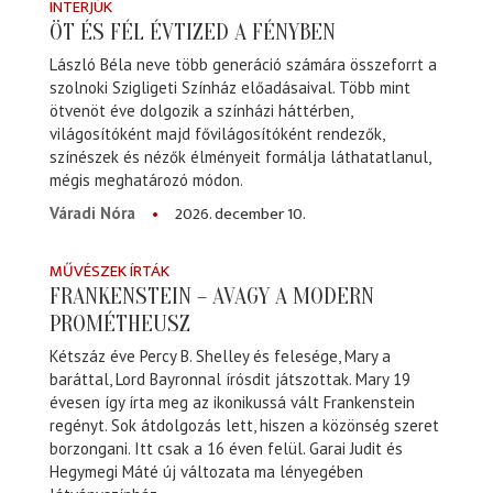
INTERJÚK
ÖT ÉS FÉL ÉVTIZED A FÉNYBEN
László Béla neve több generáció számára összeforrt a
szolnoki Szigligeti Színház előadásaival. Több mint
ötvenöt éve dolgozik a színházi háttérben,
világosítóként majd fővilágosítóként rendezők,
színészek és nézők élményeit formálja láthatatlanul,
mégis meghatározó módon.
2026. december 10.
Váradi Nóra
MŰVÉSZEK ÍRTÁK
FRANKENSTEIN – AVAGY A MODERN
PROMÉTHEUSZ
Kétszáz éve Percy B. Shelley és felesége, Mary a
baráttal, Lord Bayronnal írósdit játszottak. Mary 19
évesen így írta meg az ikonikussá vált Frankenstein
regényt. Sok átdolgozás lett, hiszen a közönség szeret
borzongani. Itt csak a 16 éven felül. Garai Judit és
Hegymegi Máté új változata ma lényegében