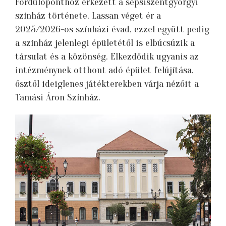
Fordulóponthoz érkezett a sepsiszentgyörgyi
színház története. Lassan véget ér a
2025/2026-os színházi évad, ezzel együtt pedig
a színház jelenlegi épületétől is elbúcsúzik a
társulat és a közönség. Elkezdődik ugyanis az
intézménynek otthont adó épület felújítása,
ősztől ideiglenes játékterekben várja nézőit a
Tamási Áron Színház.