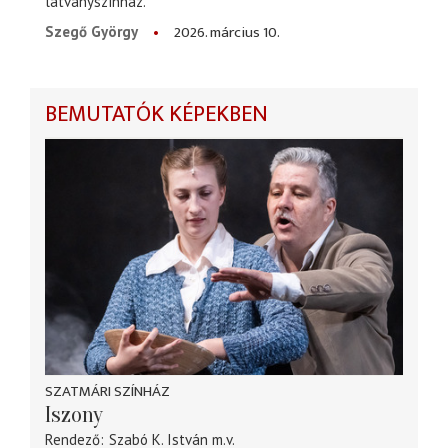
látványszínház.
2026. március 10.
Szegő György
BEMUTATÓK KÉPEKBEN
SZATMÁRI SZÍNHÁZ
Iszony
Rendező
Szabó K. István
m.v.