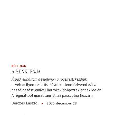
INTERJÚK
A SENKI FÁJA
Árpád, elindítom a telefonon a rögzítést, kezdjük.
– Velem ilyen tekerős izével kellene felvenni ezt a
beszélgetést, amivel Bartókék dolgoztak annak idején.
A régmúltból maradtam itt, az passzolna hozzám.
2026. december 28.
Bérczes László