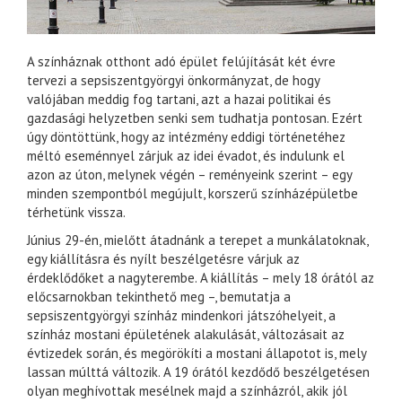
A színháznak otthont adó épület felújítását két évre
tervezi a sepsiszentgyörgyi önkormányzat, de hogy
valójában meddig fog tartani, azt a hazai politikai és
gazdasági helyzetben senki sem tudhatja pontosan. Ezért
úgy döntöttünk, hogy az intézmény eddigi történetéhez
méltó eseménnyel zárjuk az idei évadot, és indulunk el
azon az úton, melynek végén – reményeink szerint – egy
minden szempontból megújult, korszerű színházépületbe
térhetünk vissza.
Június 29-én, mielőtt átadnánk a terepet a munkálatoknak,
egy kiállításra és nyílt beszélgetésre várjuk az
érdeklődőket a nagyterembe. A kiállítás – mely 18 órától az
előcsarnokban tekinthető meg –, bemutatja a
sepsiszentgyörgyi színház mindenkori játszóhelyeit, a
színház mostani épületének alakulását, változásait az
évtizedek során, és megörökíti a mostani állapotot is, mely
lassan múlttá változik. A 19 órától kezdődő beszélgetésen
olyan meghívottak mesélnek majd a színházról, akik jól