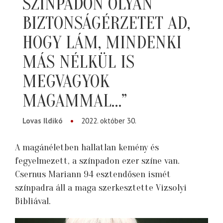
SZÍNPADON OLYAN
BIZTONSÁGÉRZETET AD,
HOGY LÁM, MINDENKI
MÁS NÉLKÜL IS
MEGVAGYOK
MAGAMMAL…”
Lovas Ildikó
2022. október 30.
A magánéletben hallatlan kemény és
fegyelmezett, a színpadon ezer színe van.
Csernus Mariann 94 esztendősen ismét
színpadra áll a maga szerkesztette Vizsolyi
Bibliával.