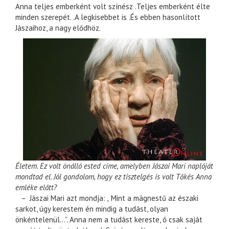
Anna teljes emberként volt színész .Teljes emberként élte
minden szerepét. .A legkisebbet is .És ebben hasonlított
Jászaihoz, a nagy elődhöz.
Életem. Ez volt önálló ested címe, amelyben Jászai Mari naplóját
mondtad el. Jól gondolom, hogy ez tisztelgés is volt Tőkés Anna
emléke előtt?
– Jászai Mari azt mondja: „ Mint a mágnestű az északi
sarkot, úgy kerestem én mindig a tudást, olyan
önkéntelenül…”. Anna nem a tudást kereste, ő csak saját