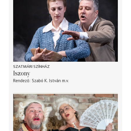
SZATMÁRI SZÍNHÁZ
Iszony
Rendező
Szabó K. István
m.v.