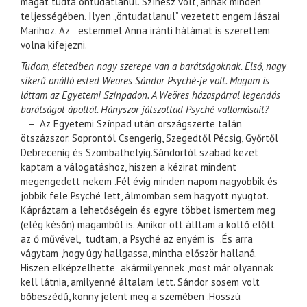
magát tudta öntudatlanul. Színész volt, annak minden
teljességében. Ilyen „öntudatlanul” vezetett engem Jászai
Marihoz. Az estemmel Anna iránti hálámat is szerettem
volna kifejezni.
Tudom, életedben nagy szerepe van a barátságoknak. Első, nagy
sikerű önálló ested Weöres Sándor Psyché-je volt. Magam is
láttam az Egyetemi Színpadon. A Weöres házaspárral legendás
barátságot ápoltál. Hányszor játszottad Psyché vallomásait?
– Az Egyetemi Színpad után országszerte talán
ötszázszor. Soprontól Csengerig, Szegedtől Pécsig, Győrtől
Debrecenig és Szombathelyig.Sándortól szabad kezet
kaptam a válogatáshoz, hiszen a kézirat mindent
megengedett nekem .Fél évig minden napom nagyobbik és
jobbik fele Psyché lett, álmomban sem hagyott nyugtot.
Kápráztam a lehetőségein és egyre többet ismertem meg
(elég későn) magamból is. Amikor ott álltam a költő előtt
az ő művével, tudtam, a Psyché az enyém is .És arra
vágytam ,hogy úgy hallgassa, mintha először hallaná.
Hiszen elképzelhette akármilyennek ,most már olyannak
kell látnia, amilyenné általam lett. Sándor sosem volt
bőbeszédű, könny jelent meg a szemében .Hosszú