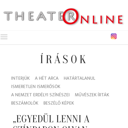
Toggle main menu visibility
ÍRÁSOK
INTERJÚK
A HÉT ARCA
HATÁRTALANUL
ISMERETLEN ISMERŐSÖK
A NEMZET ERDÉLYI SZÍNÉSZEI
MŰVÉSZEK ÍRTÁK
BESZÁMOLÓK
BESZÉLŐ KÉPEK
„EGYEDÜL LENNI A