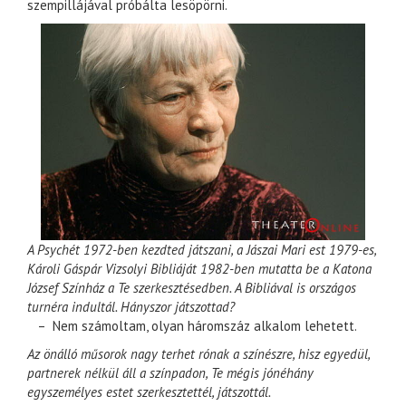
szempillájával próbálta lesöpörni.
A Psychét 1972-ben kezdted játszani, a Jászai Mari est 1979-es,
Károli Gáspár Vizsolyi Bibliáját 1982-ben mutatta be a Katona
József Színház a Te szerkesztésedben. A Bibliával is országos
turnéra indultál. Hányszor játszottad?
– Nem számoltam, olyan háromszáz alkalom lehetett.
Az önálló műsorok nagy terhet rónak a színészre, hisz egyedül,
partnerek nélkül áll a színpadon, Te mégis jónéhány
egyszemélyes estet szerkesztettél, játszottál.