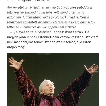
Amikor utoljára Nálad jártam még Subával, okos puliddal is
találkoztam, turnéid hű kisérője volt, mindig ott ült az
autódban. Tudom, utána volt egy ötödik kutyád is. Most a
teraszodra szoktatott madárkák etetése és a jóleső napi séták
töltenek el örömmel, amikor éppen nem játszol?
– 94 évesen felelőtlenség lenne kutyát tartani.,Ha
nagyon jóba lennék Istennel-nem vagyok rosszba- szoktam
neki mondani, köszönöm szépen az életemet, a jó Isten
áldjon meg!