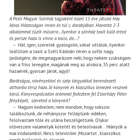
A Pesti Magyar Színház tagjaként közel 15 éve játszol Háy
János Házasságon innen és túl c. darabjában. Havonta 2-3
alkalommal tűzik műsorra , ilyenkor a színház taxit küld érted
és persze haza is vinne a kocsi, de…?
– Hát, igen, szeretek gyalogolni, sokat sétálok, ilyenkor
leállítom a taxit a Széll Kálmán téren a sofőr nagy
ijedségére, de megmagyarázom neki, hogy nekem szükségem
van a friss levegőre, magának meg az alvásra, 35 perc alatt
hazaérek, gyorsan járok, agyő!
Barátságos, növényekkel és szép tárgyakkal berendezett
otthonba térsz haza. Jó könyvek és klasszikus lemezek vesznek
körül. Könyvespolcodon örömmel fedeztem fel Esterházy Péter
fényképét, szereted a könyveit?
– Nagyon kedvelem, nem mondom, hogy sokszor
találkoztunk, de néhányszor felléptünk vidéken,
felolvastam tőle és utána beszélgettünk. Olykor
előveszem valamelyik kötetét és beleolvasok . Hiányzik a
mai irodalomból. Nincs televizíóm ,Mozartot , klasszikus
zenét hallgatok és olvasok.