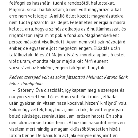
felfogni és használni tudni a rendezőtől hallottakat.
Majorral sokat hadakoztam, ő nem volt magyarázó alkat,
erre nem volt ideje .A millió ötlet között magyarázatokra
nem tudta pazarolni az idejét. Félelmetes energiája másra
kellett, arra, hogy a színész elkapja az ő hullámhosszát és
ringatózzon rajta, mint pók a fonálon. Magánemberként
persze másként viselkedett .Apám nem volt színházbajáró
ember, de egyszer eljött megnézni engem. Előadás után
találkoztak: Jó estét Major elvtárs,-mondta apám, jó estét
vitéz uram, -mondta Major, majd a két férfi elment
vacsorázni az Emkébe, engem faképnél hagytak.
Kedves szereped volt és sokat játszottad Melindát Katona Bánk
bán c. darabjában.
– Szörényi Éva disszidált, így kaptam meg a szerepet és
nagyon szerettem. Tőkés Anna volt Gertrudis , előadás
után gyakran én vittem haza kocsival, hiszen” királynő” volt.
Sokan úgy vélték, hogy buta, mint a tök, de volt egy olyan
belső sűrűsége, zsenialitása , ami erősen hatott. Én soha
nem akartam Gertrudis lenni . A hozzám hasonlót nehezen
viselem, mert mindig a magam kiküszöbölhetetlen hibáit
látom benne. De bámulom azt, aki ennyire más, mint én.