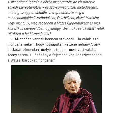
A siker téged igazolt, a nézők megértették, de visszatérve
egyedi szereptanulási – és szövegmegtartási metódusodra,
mindig az éppen aktuális szerep határozta meg a
mindennapjaidat? Melindaként, Psychéként, Jászai Mariként
vagy mondjuk, még régebben a Mózes Cipporájaként és más
klasszikus szerepeidben ugyanúgy „bennük , velük éltél”, velük
töltötted a hétköznapjaidat?
– Állandóan vannak bennem szövegek. Ha valaki azt
mondaná, nekem, hogy holnapután kellene néhány Arany
balladát elmondani, melyiket tudom, -mert volt valaha
Arany estem is -jónéhány a fejemben van. Legszívesebben
a Walesi bárdokat mondanám.