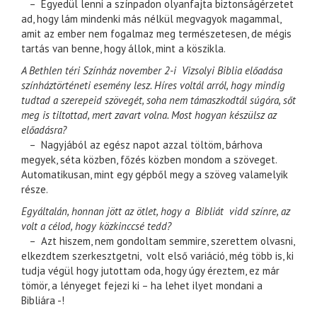
– Egyedül lenni a színpadon olyanfajta biztonságérzetet
ad, hogy lám mindenki más nélkül megvagyok magammal,
amit az ember nem fogalmaz meg természetesen, de mégis
tartás van benne, hogy állok, mint a köszikla.
A Bethlen téri Színház november 2-i Vizsolyi Biblia előadása
színháztörténeti esemény lesz. Híres voltál arról, hogy mindig
tudtad a szerepeid szövegét, soha nem támaszkodtál súgóra, sőt
meg is tiltottad, mert zavart volna. Most hogyan készülsz az
előadásra?
– Nagyjából az egész napot azzal töltöm, bárhova
megyek, séta közben, főzés közben mondom a szöveget.
Automatikusan, mint egy gépből megy a szöveg valamelyik
része.
Egyáltalán, honnan jött az ötlet, hogy a Bibliát vidd színre, az
volt a célod, hogy közkinccsé tedd?
– Azt hiszem, nem gondoltam semmire, szerettem olvasni,
elkezdtem szerkesztgetni, volt első variáció, még több is, ki
tudja végül hogy jutottam oda, hogy úgy éreztem, ez már
tömör, a lényeget fejezi ki – ha lehet ilyet mondani a
Bibliára -!