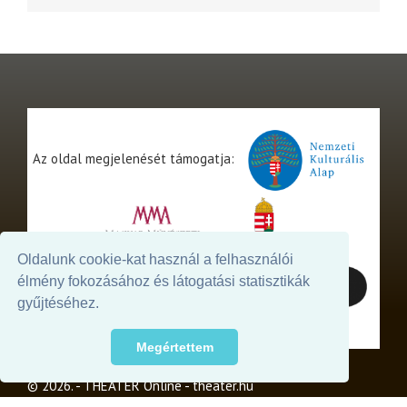
Az oldal megjelenését támogatja:
Oldalunk cookie-kat használ a felhasználói
élmény fokozásához és látogatási statisztikák
gyűjtéséhez.
Megértettem
© 2026. - THEATER Online -
theater.hu