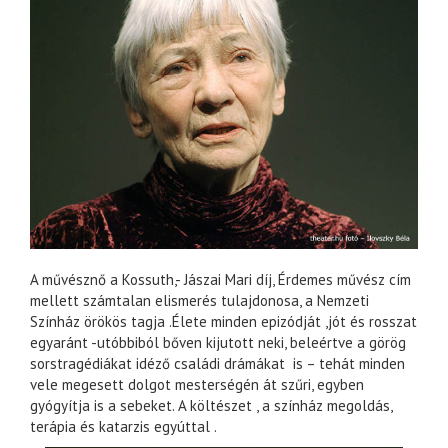
A művésznő a Kossuth,- Jászai Mari díj, Érdemes művész cím
mellett számtalan elismerés tulajdonosa, a Nemzeti
Színház örökös tagja .Élete minden epizódját ,jót és rosszat
egyaránt -utóbbiból bőven kijutott neki, beleértve a görög
sorstragédiákat idéző családi drámákat is – tehát minden
vele megesett dolgot mesterségén át szűri, egyben
gyógyítja is a sebeket. A költészet , a színház megoldás,
terápia és katarzis egyúttal .