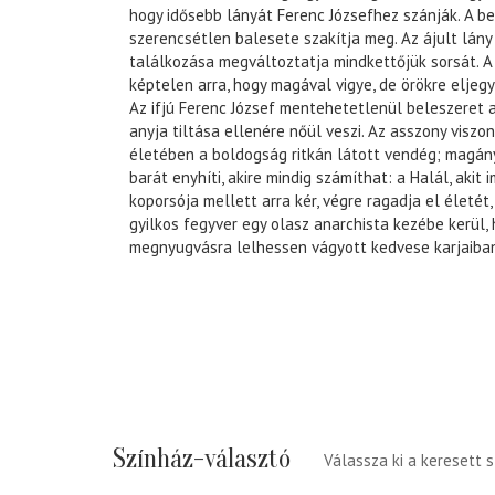
hogy idősebb lányát Ferenc Józsefhez szánják. A be
szerencsétlen balesete szakítja meg. Az ájult lány
találkozása megváltoztatja mindkettőjük sorsát. A 
képtelen arra, hogy magával vigye, de örökre eljegy
Az ifjú Ferenc József mentehetetlenül beleszeret a
anyja tiltása ellenére nőül veszi. Az asszony viszo
életében a boldogság ritkán látott vendég; magán
barát enyhíti, akire mindig számíthat: a Halál, akit 
koporsója mellett arra kér, végre ragadja el életét,
gyilkos fegyver egy olasz anarchista kezébe kerül,
megnyugvásra lelhessen vágyott kedvese karjaiba
Színház-választó
Válassza ki a keresett 