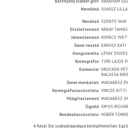
Batthyány Elemér gróf
ÁBRAHÁM GE
Nevelőnő
JUHÁSZ LILLA
rendező
SZENTE VAJK
díszlettervező
RÁKAY TAMÁS
jelmeztervező
KOVÁCS YVET
zenei vezető
KÁROLY KATI
hangszerelte
LÉVAY SYLVE
koreográfus
TÚRI LAJOS 
karmester
DRUCKER PÉ
BALASSA KRI
zenei munkatárs
MADARÁSZ ÉV
koreográfusasszisztens
VINCZE KITTI
világítástervező
MADARÁSZ (M
ügyelő
SIPOS RICHÁ
rendezőasszisztens
HŰBÉR TÜND
A fiatal Sisi szabadságvágya kielégíthetetlen. Egy b