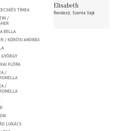
Elisabeth
KECSKÉS TÍMEA
Rendező
Szente Vajk
TIN
GHER
A BELLA
ER
KŐRÖSI ANDRÁS
LA
A GYÖRGY
KAI FLÓRA
EA
TRONELLA
EA
TRONELLA
F
ID
TON
ÁD LUKÁCS