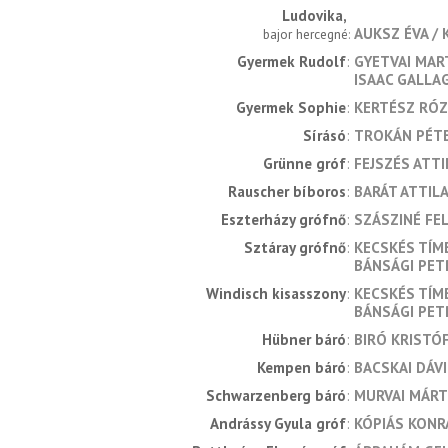
Ludovika
AUKSZ ÉVA
bajor hercegné
Gyermek Rudolf
GYETVAI MAR
ISAAC GALLA
Gyermek Sophie
KERTÉSZ RÓZ
Sírásó
TROKÁN PÉT
Grünne gróf
FEJSZÉS ATTI
Rauscher bíboros
BARÁT ATTIL
Eszterházy grófnő
SZÁSZINÉ FEL
Sztáray grófnő
KECSKÉS TÍM
BÁNSÁGI PE
Windisch kisasszony
KECSKÉS TÍM
BÁNSÁGI PE
Hübner báró
BIRÓ KRISTÓ
Kempen báró
BACSKAI DÁV
Schwarzenberg báró
MURVAI MÁR
Andrássy Gyula gróf
KÓPIÁS KONR