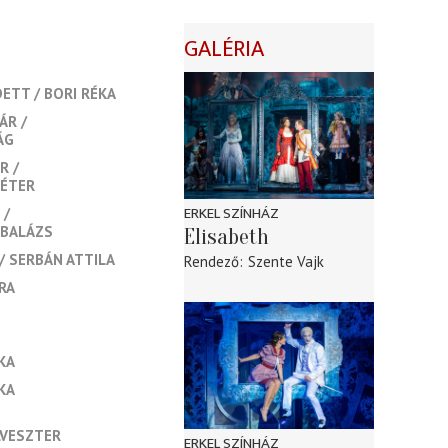
GALÉRIA
DETT
BORI RÉKA
ÁR
ÁG
ER
PÉTER
ERKEL SZÍNHÁZ
 BALÁZS
Elisabeth
SERBÁN ATTILA
Rendező
Szente Vajk
RA
KA
KA
LVESZTER
ERKEL SZÍNHÁZ