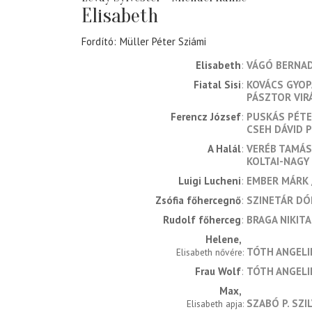
Elisabeth
Fordító
Müller Péter Sziámi
Elisabeth
VÁGÓ BERNA
Fiatal Sisi
KOVÁCS GYOP
PÁSZTOR VIR
Ferencz József
PUSKÁS PÉT
CSEH DÁVID 
A Halál
VERÉB TAMÁS
KOLTAI-NAGY
Luigi Lucheni
EMBER MÁRK
Zsófia főhercegnő
SZINETÁR DÓ
Rudolf főherceg
BRAGA NIKITA
Helene
TÓTH ANGELI
Elisabeth nővére
Frau Wolf
TÓTH ANGELI
Max
SZABÓ P. SZI
Elisabeth apja