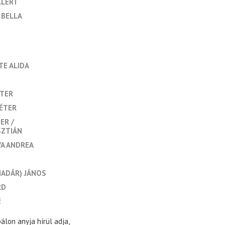
LLÉRT
 BELLA
TE ALIDA
STER
PÉTER
TER
SZTIÁN
A ANDREA
ADÁR) JÁNOS
RD
E
álon anyja hírül adja,