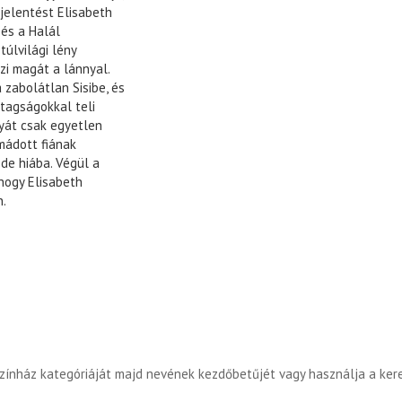
jelentést Elisabeth
 és a Halál
túlvilági lény
zi magát a lánnyal.
 zabolátlan Sisibe, és
ntagságokkal teli
yát csak egyetlen
imádott fiának
 de hiába. Végül a
 hogy Elisabeth
n.
színház kategóriáját majd nevének kezdőbetűjét vagy használja a ker