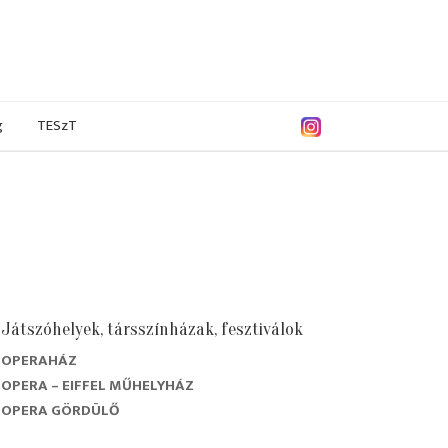
g
TESzT
Játszóhelyek, társszínházak, fesztiválok
OPERAHÁZ
/2017
2015/2016
2014/2015
2013/2014
OPERA – EIFFEL MŰHELYHÁZ
OPERA GÖRDÜLŐ