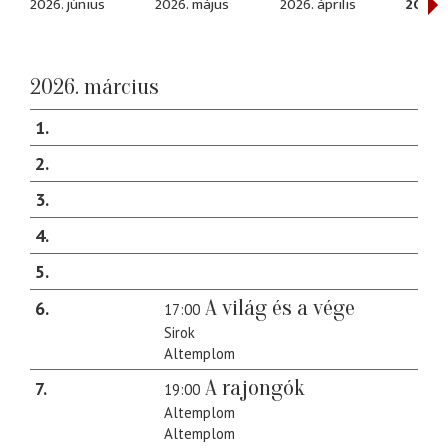
2026. június
2026. május
2026. április
2026.
2026. március
1
2
3
4
5
A világ és a vége
6
17:00
Sirok
Altemplom
A rajongók
7
19:00
Altemplom
Altemplom