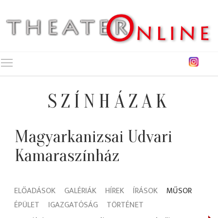
Toggle main menu visibility
SZÍNHÁZAK
Magyarkanizsai Udvari
Kamaraszínház
ELŐADÁSOK
GALÉRIÁK
HÍREK
ÍRÁSOK
MŰSOR
ÉPÜLET
IGAZGATÓSÁG
TÖRTÉNET