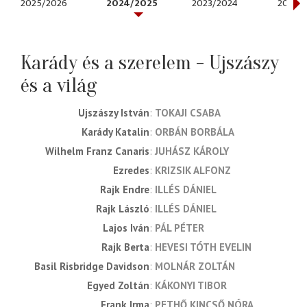
2025/2026
2024/2025
2023/2024
2022/
Karády és a szerelem - Ujszászy
és a világ
Ujszászy István
TOKAJI CSABA
Karády Katalin
ORBÁN BORBÁLA
Wilhelm Franz Canaris
JUHÁSZ KÁROLY
Ezredes
KRIZSIK ALFONZ
Rajk Endre
ILLÉS DÁNIEL
Rajk László
ILLÉS DÁNIEL
Lajos Iván
PÁL PÉTER
Rajk Berta
HEVESI TÓTH EVELIN
Basil Risbridge Davidson
MOLNÁR ZOLTÁN
Egyed Zoltán
KÁKONYI TIBOR
Frank Irma
PETHŐ KINCSŐ NÓRA