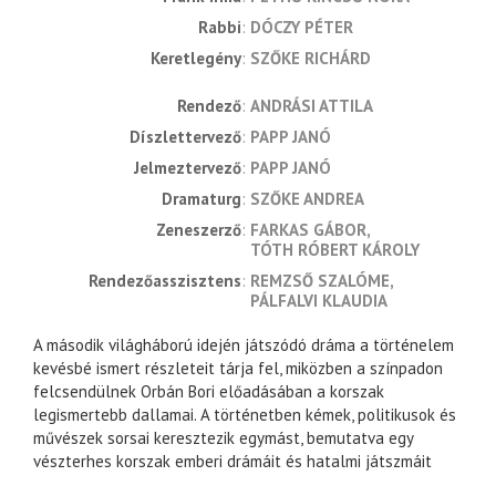
Rabbi
DÓCZY PÉTER
Keretlegény
SZŐKE RICHÁRD
rendező
ANDRÁSI ATTILA
díszlettervező
PAPP JANÓ
jelmeztervező
PAPP JANÓ
dramaturg
SZŐKE ANDREA
zeneszerző
FARKAS GÁBOR
TÓTH RÓBERT KÁROLY
rendezőasszisztens
REMZSŐ SZALÓME
PÁLFALVI KLAUDIA
A második világháború idején játszódó dráma a történelem
kevésbé ismert részleteit tárja fel, miközben a színpadon
felcsendülnek Orbán Bori előadásában a korszak
legismertebb dallamai. A történetben kémek, politikusok és
művészek sorsai keresztezik egymást, bemutatva egy
vészterhes korszak emberi drámáit és hatalmi játszmáit