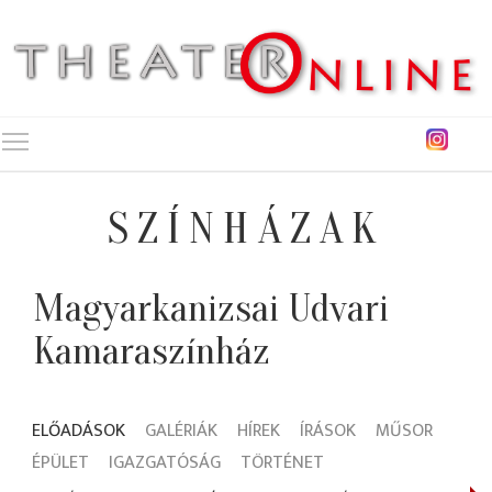
Toggle main menu visibility
SZÍNHÁZAK
Magyarkanizsai Udvari
Kamaraszínház
ELŐADÁSOK
GALÉRIÁK
HÍREK
ÍRÁSOK
MŰSOR
ÉPÜLET
IGAZGATÓSÁG
TÖRTÉNET