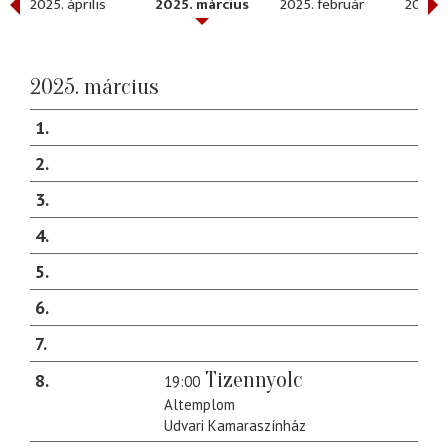
2025. április
2025. március
2025. február
2025. 
2025. március
1
2
3
4
5
6
7
Tizennyolc
8
19:00
Altemplom
Udvari Kamaraszínház