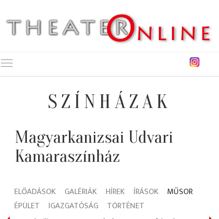
Toggle main menu visibility
SZÍNHÁZAK
Magyarkanizsai Udvari
Kamaraszínház
ELŐADÁSOK
GALÉRIÁK
HÍREK
ÍRÁSOK
MŰSOR
ÉPÜLET
IGAZGATÓSÁG
TÖRTÉNET