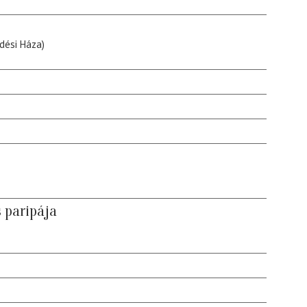
dési Háza)
s paripája