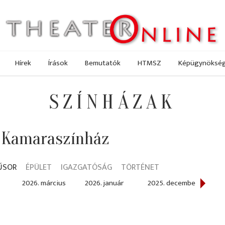
Hírek
Írások
Bemutatók
HTMSZ
Képügynöksé
SZÍNHÁZAK
 Kamaraszínház
ŰSOR
ÉPÜLET
IGAZGATÓSÁG
TÖRTÉNET
2026. március
2026. január
2025. december
2025