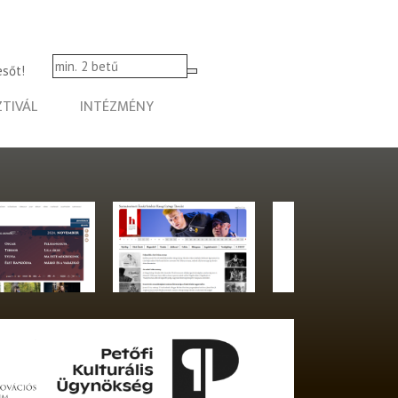
esőt!
ZTIVÁL
INTÉZMÉNY