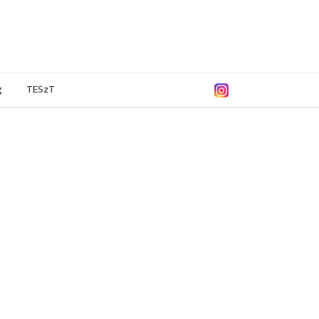
g
TESzT
. október
2025. június
2025. május
2025. április