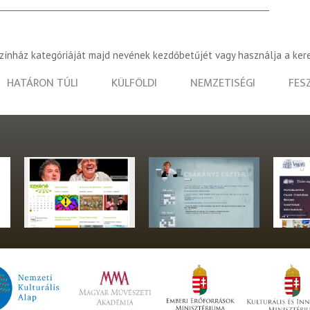
színház kategóriáját majd nevének kezdőbetűjét vagy használja a ker
HATÁRON TÚLI
KÜLFÖLDI
NEMZETISÉGI
FES