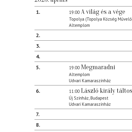
A világ és a vége
1
19:00
Topolya (Topolya Község Művelő
Altemplom
2
3
4
Megmaradni
5
19:00
Altemplom
Udvari Kamaraszínház
László király tálto
6
11:00
Új Színház, Budapest
Udvari Kamaraszínház
7
8