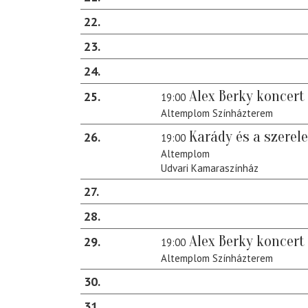
22
23
24
Alex Berky koncert
25
19:00
Altemplom Színházterem
Karády és a szerele
26
19:00
Altemplom
Udvari Kamaraszínház
27
28
Alex Berky koncert
29
19:00
Altemplom Színházterem
30
31