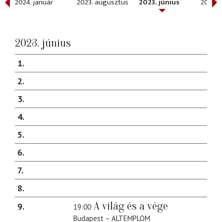
2024. január
2023. augusztus
2023. június
2023. 
2023. június
1
2
3
4
5
6
7
8
A világ és a vége
9
19:00
Budapest – ALTEMPLOM