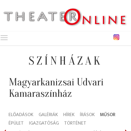
Toggle main menu visibility
SZÍNHÁZAK
Magyarkanizsai Udvari
Kamaraszínház
ELŐADÁSOK
GALÉRIÁK
HÍREK
ÍRÁSOK
MŰSOR
ÉPÜLET
IGAZGATÓSÁG
TÖRTÉNET