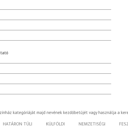
tató
színház kategóriáját majd nevének kezdőbetűjét vagy használja a ker
HATÁRON TÚLI
KÜLFÖLDI
NEMZETISÉGI
FES