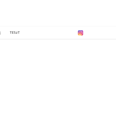
g
TESzT
. november
2022. szeptember
2022. június
2022. május