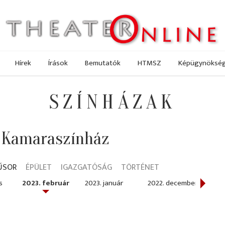
Hírek
Írások
Bemutatók
HTMSZ
Képügynöksé
SZÍNHÁZAK
 Kamaraszínház
ŰSOR
ÉPÜLET
IGAZGATÓSÁG
TÖRTÉNET
s
2023. február
2023. január
2022. december
2022