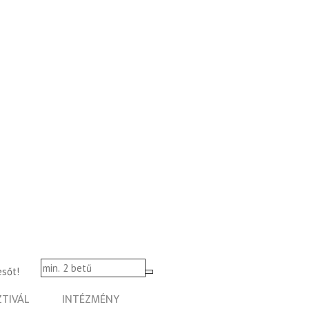
esőt!
ZTIVÁL
INTÉZMÉNY