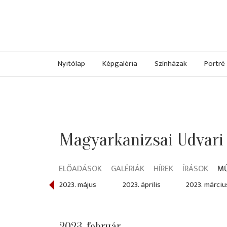
Nyitólap
Képgaléria
Színházak
Portré
Magyarkanizsai Udvari
ELŐADÁSOK
GALÉRIÁK
HÍREK
ÍRÁSOK
M
023. június
2023. május
2023. április
2023. márciu
2023. február