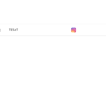
g
TESzT
. február
2022. január
2021. december
2021. november