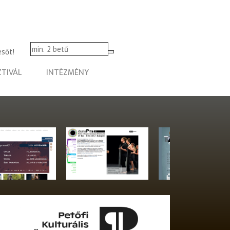
esőt!
ZTIVÁL
INTÉZMÉNY