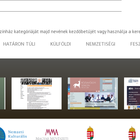
színház kategóriáját majd nevének kezdőbetűjét vagy használja a ker
HATÁRON TÚLI
KÜLFÖLDI
NEMZETISÉGI
FES