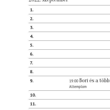
1
2
3
4
5
6
7
8
Bori és a több
9
19:00
Altemplom
10
11