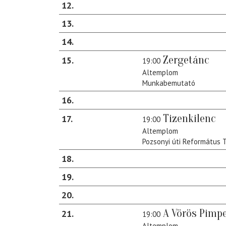
12
13
14
Zergetánc
15
19:00
Altemplom
Munkabemutató
16
Tizenkilenc
17
19:00
Altemplom
Pozsonyi úti Református
18
19
20
A Vörös Pimpe
21
19:00
Altemplom