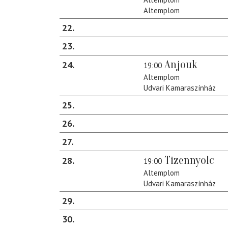
Altemplom
22
23
Anjouk
24
19:00
Altemplom
Udvari Kamaraszínház
25
26
27
Tizennyolc
28
19:00
Altemplom
Udvari Kamaraszínház
29
30