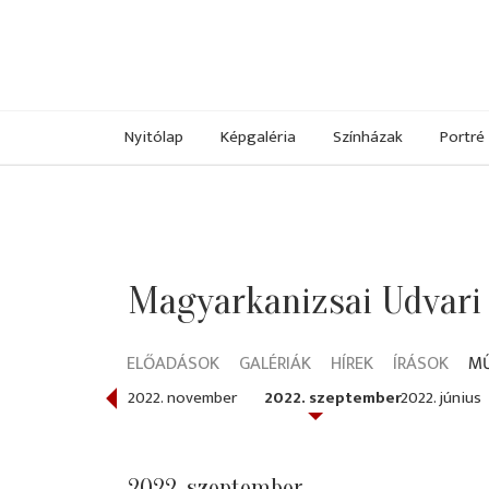
Nyitólap
Képgaléria
Színházak
Portré
Magyarkanizsai Udvari
ELŐADÁSOK
GALÉRIÁK
HÍREK
ÍRÁSOK
M
022. december
2022. november
2022. szeptember
2022. június
2022. szeptember