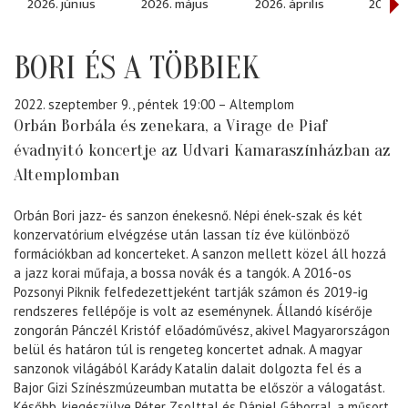
2026. június
2026. május
2026. április
2026. 
BORI ÉS A TÖBBIEK
2022. szeptember 9., péntek 19:00
– Altemplom
Orbán Borbála és zenekara, a Virage de Piaf
évadnyitó koncertje az Udvari Kamaraszínházban az
Altemplomban
Orbán Bori jazz- és sanzon énekesnő. Népi ének-szak és két
konzervatórium elvégzése után lassan tíz éve különböző
formációkban ad koncerteket. A sanzon mellett közel áll hozzá
a jazz korai műfaja, a bossa novák és a tangók. A 2016-os
Pozsonyi Piknik felfedezettjeként tartják számon és 2019-ig
rendszeres fellépője is volt az eseménynek. Állandó kísérője
zongorán Pánczél Kristóf előadóművész, akivel Magyarországon
belül és határon túl is rengeteg koncertet adnak. A magyar
sanzonok világából Karády Katalin dalait dolgozta fel és a
Bajor Gizi Színészmúzeumban mutatta be először a válogatást.
Később, kiegészülve Péter Zsolttal és Dániel Gáborral, a műsort