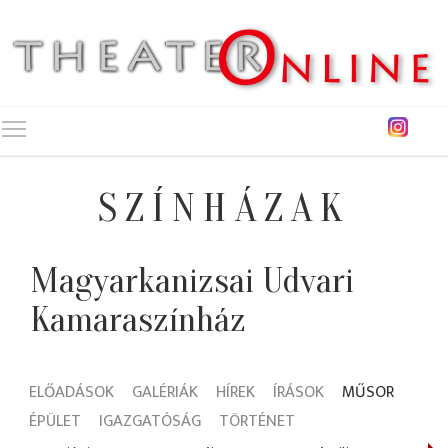
Toggle main menu visibility
SZÍNHÁZAK
Magyarkanizsai Udvari
Kamaraszínház
ELŐADÁSOK
GALÉRIÁK
HÍREK
ÍRÁSOK
MŰSOR
ÉPÜLET
IGAZGATÓSÁG
TÖRTÉNET