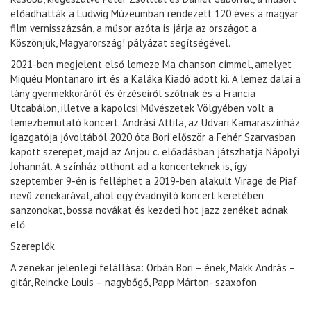
előadhatták a Ludwig Múzeumban rendezett 120 éves a magyar
film vernisszázsán, a műsor azóta is járja az országot a
Köszönjük, Magyarország! pályázat segítségével.
2021-ben megjelent első lemeze Ma chanson címmel, amelyet
Miquéu Montanaro írt és a Kaláka Kiadó adott ki. A lemez dalai a
lány gyermekkoráról és érzéseiről szólnak és a Francia
Utcabálon, illetve a kapolcsi Művészetek Völgyében volt a
lemezbemutató koncert. Andrási Attila, az Udvari Kamaraszínház
igazgatója jóvoltából 2020 óta Bori először a Fehér Szarvasban
kapott szerepet, majd az Anjou c. előadásban játszhatja Nápolyi
Johannát. A színház otthont ad a koncerteknek is, így
szeptember 9-én is felléphet a 2019-ben alakult Virage de Piaf
nevű zenekarával, ahol egy évadnyitó koncert keretében
sanzonokat, bossa novákat és kezdeti hot jazz zenéket adnak
elő.
Szereplők
A zenekar jelenlegi felállása: Orbán Bori – ének, Makk András –
gitár, Reincke Louis – nagybőgő, Papp Márton- szaxofon