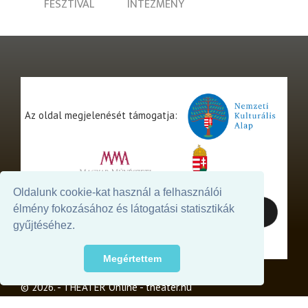
FESZTIVÁL
INTÉZMÉNY
Az oldal megjelenését támogatja:
Oldalunk cookie-kat használ a felhasználói
élmény fokozásához és látogatási statisztikák
gyűjtéséhez.
Megértettem
© 2026. - THEATER Online -
theater.hu