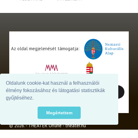
Az oldal megjelenését támogatja:
Oldalunk cookie-kat használ a felhasználói
élmény fokozásához és látogatási statisztikák
gyűjtéséhez.
Megértettem
© 2026. - THEATER Online -
theater.hu