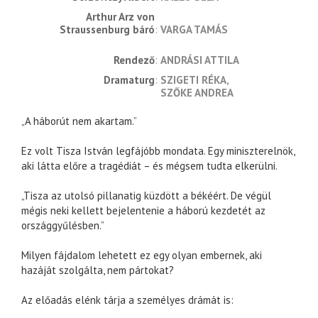
Arthur Arz von 
Straussenburg báró
VARGA TAMÁS
rendező
ANDRÁSI ATTILA
dramaturg
SZIGETI RÉKA
SZŐKE ANDREA
„A háborút nem akartam.”
Ez volt Tisza István legfájóbb mondata. Egy miniszterelnök,
aki látta előre a tragédiát – és mégsem tudta elkerülni.
„Tisza az utolsó pillanatig küzdött a békéért. De végül
mégis neki kellett bejelentenie a háború kezdetét az
országgyűlésben.”
Milyen fájdalom lehetett ez egy olyan embernek, aki
hazáját szolgálta, nem pártokat?
Az előadás elénk tárja a személyes drámát is: