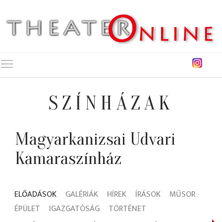
Toggle main menu visibility
SZÍNHÁZAK
Magyarkanizsai Udvari
Kamaraszínház
ELŐADÁSOK
GALÉRIÁK
HÍREK
ÍRÁSOK
MŰSOR
ÉPÜLET
IGAZGATÓSÁG
TÖRTÉNET