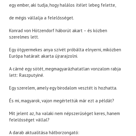
egy ember, aki tudja, hogy halálos ítélet lebeg felette,
de mégis vállalja a felelősséget.
Konrad von Hötzendorf háborút akart – és közben
szerelmes lett.
Egy ötgyermekes anya szívét próbálta elnyerni, miközben
Európa határait akarta újrarajzolni.
A cárné egy sötét, megmagyarázhatatlan vonzalom rabja
lett: Raszputyiné.
Egy szerelem, amely egy birodalom vesztét is hozhatta.
És mi, magyarok, vajon megértettük már ezt a példát?
Mit jelent az, ha valaki nem népszerűséget keres, hanem
felelősséget vállal?
A darab aktualitása hátborzongató: