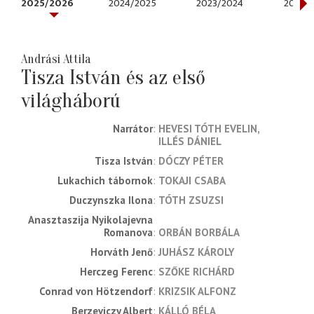
2025/2026
2024/2025
2023/2024
2022/
Andrási Attila
Tisza István és az első
világháború
Narrátor
HEVESI TÓTH EVELIN
ILLÉS DÁNIEL
Tisza István
DÓCZY PÉTER
Lukachich tábornok
TOKAJI CSABA
Duczynszka Ilona
TÓTH ZSUZSI
Anasztaszija Nyikolajevna 
Romanova
ORBÁN BORBÁLA
Horváth Jenő
JUHÁSZ KÁROLY
Herczeg Ferenc
SZŐKE RICHÁRD
Conrad von Hötzendorf
KRIZSIK ALFONZ
Berzeviczy Albert
KÁLLÓ BÉLA